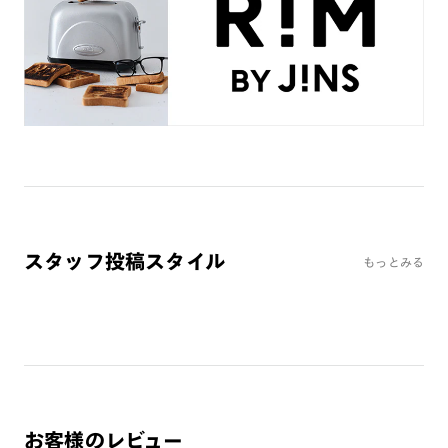
JINS VIOLET+
ミラーレンズ
※オンラインショップで作成可能なレンズはショッピングカート内で表示され
るレンズに限ります。それ以外の対応レンズについてはJINS実店舗でお取り扱
いしております。
※注文時に【度つき】→【レンズ交換券を発行】をお選びのうえ、店頭にてオ
プションレンズ代金をお支払いください。（※一部レンズ交換不可の商品を
除きます。）
※お選び頂くフレームや度数によっては作成できない場合がございます。
※RIM限定の記載があるカラーレンズは商品名に＜R!M＞の記載があるフレー
ムのみの対応となります。
※詳しくは
レンズガイド
をご確認ください。
スタッフ投稿スタイル
もっとみる
よくある質問
Q
オンラインショップで遠近両用レンズ（累進レンズ）のメ
ガネを作成できますか？
A
オンラインショップで遠近両用レンズ（クリアレンズの
お客様のレビュー