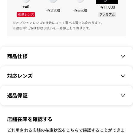
+¥0
+¥11,000
+¥3,300
+¥5,500
標準レンズ
プレミアム
※オプションレンズや度数によって選べる薄さは変わります。
※屈折率1.76はお取り扱いを一時停止しております。
商品仕様
商品名：
＜RIM＞Retro Chic Acetate
対応レンズ
品番：
UMF-25S-288
サイズ：
クリアレンズ（常用・老眼鏡用）
51□18-145○41
返品保証
無敵コーティング
重さ：
30.2
g
重さについて
遠近レンズ
スタイル：
サーモント
JINS SCREEN
メガネの度数が合わなくなっても、
店舗在庫を確認する
シリーズ：
TODAY
可視光調光レンズ
ご購入から半年間、2回まで交換保証可能
性別：
UNISEX
ご利用される店舗の在庫状況をこちらで確認することができま
可視光調光UVダブルカットレンズ