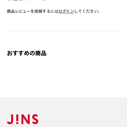
み）をご注文の場合、レンズ交換券を選択後に店舗にて度
つき対応可能です。
商品レビューを投稿するには
ログイン
してください。
商品とレンズ交換券が届きましたらお近くのJINS店舗へご
持参ください。なお、特注レンズの為、後日お渡しとなり
作成日数をいただきます。
ご注文の手順は以下をご参照ください。
おすすめの商品
1. カート画面内「レンズ選択へ」ボタンより「度つきレン
ズまたは店舗でレンズ作成」を選択
2. 遠近レンズより「遠近両用」を選択のうえ、購入手続き
画面へ
3. 「度数がわからない方・店舗でレンズ作成」を選択
※オプションレンズと組み合わせた遠近両用（累進）レンズはオンラインシ
ョップでご注文できません。
※フレームの天地幅は30mm以上推奨です。その他注意事項はレンズガイド
をご参照ください。
※JINS極上遠近レンズは追加料金22,000円（税込み）を頂戴いたします。