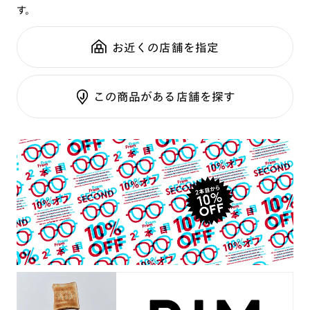
す。
鼻パッド：
クリングスタイプ
可視光調光SCREEN
全国の店舗で無料フィッティング
フレーム素材：
フロント：メタル
調光レンズ
修理のご相談もいつでもお気軽に
お近くの店舗を指定
テンプル：アセテート
調光UVダブルカット
調光SCREEN
ご利用ガイド
RIM限定
この商品がある店舗を探す
くもり止めレンズ
カラーレンズ：ダークカラー
カラーレンズ：ミディアムカラー
カラーレンズ：ライトカラー
カラーレンズ：トレンドカラー
コンシーラーカラー
コンシーラーカラーUVダブルカット
チークカラー
偏光レンズ
アクティブレンズ
UVダブルカットレンズ