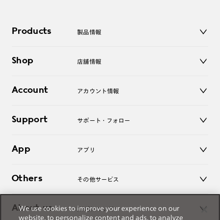
※単焦点レンズでレンズ交換券を選択の場合、店舗で遠近両用代5,500円
（税込み）を頂戴いたします。
Products
製品情報
メガネ
Shop
店舗情報
サングラス
レンズ
店舗
コンタクトレンズ
Account
アカウント情報
オンラインショップ
老眼鏡
キッズ
マイページ／ログイン
Support
アクセサリー
サポート・フォロー
ログアウト
LINE公式アカウント
お知らせ
App
アプリ
よくあるご質問
ご利用ガイド
JINSアプリ
お問い合わせ
Others
その他サービス
3D WEB試着
About us
We use cookies to improve your experience on our
JINSについて
レンズ交換
website, to personalize content and ads, to analyze