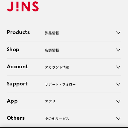
Products
製品情報
メガネ
Shop
店舗情報
サングラス
レンズ
店舗
コンタクトレンズ
Account
アカウント情報
オンラインショップ
老眼鏡
キッズ
マイページ／ログイン
Support
アクセサリー
サポート・フォロー
ログアウト
LINE公式アカウント
お知らせ
App
アプリ
よくあるご質問
ご利用ガイド
JINSアプリ
お問い合わせ
Others
その他サービス