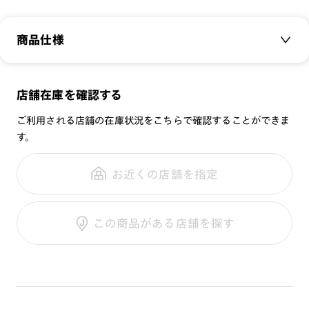
海外の郵便物をデザインモチーフにしたフラップケースと専用
セリートが付属します。
商品仕様
商品名：
JINS＆SUN MODERN
[紫外線透過率]
店舗在庫を確認する
品番：
UMF-22S-132
0.1%以下
ご利用される店舗の在庫状況をこちらで確認することができま
サイズ：
50□21-143○43
[可視光線透過率]
す。
重さ：
17.5
g
重さについて
COLOR 195：29%
スタイル：
その他
COLOR 294：52%
お近くの店舗を指定
COLOR 382：27%
シリーズ：
サングラス
性別：
UNISEX
この商品がある店舗を探す
鼻パッド：
クリングスタイプ
※度付きレンズ交換不可
フレーム素材：
フロント：メタル
※保証対象外
テンプル：メタル
使用上の注意