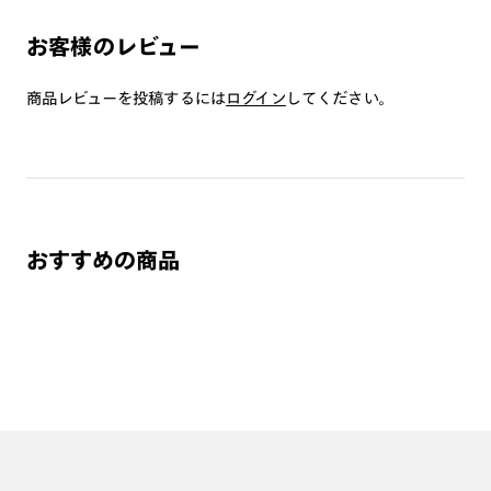
・肌に合わない時は使用を中止して医師に相談して下さい。
・薄暮または夜間時における運転用および路上で使用しないで
お客様のレビュー
下さい。
・トンネルや暗いところでは使用しないで下さい。
商品レビューを投稿するには
ログイン
してください。
・高温の場所での使用・保管はしないで下さい。
・通常使用での有害な紫外線を防ぐ事は出来ますが、溶接など
の遮光レンズとして使用しないで下さい。
・強い衝撃から顔や目を保護するものではありません。
・硬いものとの接触は避けて下さい。
おすすめの商品
すべてのサングラスはこちら⇒
【サングラス】