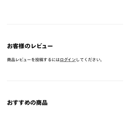
プレートについて
・本製品は磁石を使用しています。心臓ペースメーカーや電気
で作動する体内埋め込み装置などの医療機器を装着している方
は、使用しないで下さい。また、これらを装着している人に本
製品を近づけないで下さい。
・薄暮または夜間時における運転および路上で使用しないで下
お客様のレビュー
さい。
・溶接などの遮光レンズとして使用しないで下さい。
商品レビューを投稿するには
ログイン
してください。
・強い衝撃から顔や目を保護するものではありません。
・本製品はプレートが着脱可能な構造になっています。強い風
が当たる場合や、衝撃・振動・ひねりが加わる場合等は脱落の
可能性があるため、ご使用をお控え下さい。
・かける時、外す時は両手で丁寧に行って下さい。片手で行う
とプレートが外れる恐れがあります。
おすすめの商品
・テンプルの開閉はプレートを外した状態で行って下さい。
・高温の場所で使用・保管をしないで下さい。
・金属のような硬いものとの接触は、傷の原因となるため避け
て下さい。