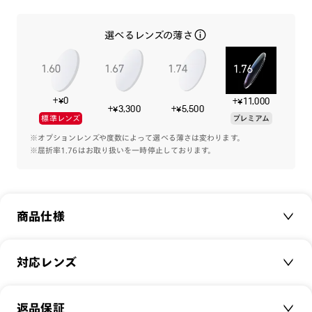
ミニマルなフレーム本体は上質感を演出、シンプルながら装飾
選べるレンズの薄さ
的なプレート、装着するとメガネの印象はガラリと変化しま
す。
機能と共に、ファッション性にもこだわる方にオススメの1本
です。
+¥0
+¥11,000
+¥3,300
+¥5,500
標準レンズ
プレミアム
専用のプレートケースが付属します。
※オプションレンズや度数によって選べる薄さは変わります。
※屈折率1.76はお取り扱いを一時停止しております。
-カラーレンズプレート-
[紫外線透過率]
0.1%以下
商品仕様
[可視光線透過率]
COLOR 185：72%
COLOR 284：61%
商品名：
JINS Switch Classic
対応レンズ
COLOR 395：61%
品番：
UMF-22S-088
サイズ：
クリアレンズ（常用・老眼鏡用）
50□20-148○43
注意事項
返品保証