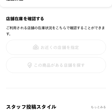
無敵コーティング
※本製品はプレートとフレームのセット商品です。プレートの
重さ：
16
g
重さについて
UVダブルカットレンズ
みの販売は行っておりませんのでご注意下さい。他の品番のプ
スタイル：
ボストン
レートとの互換性はございません。
メガネの度数が合わなくなっても、
店舗在庫を確認する
シリーズ：
SCENE
※オンラインショップで作成可能なレンズはショッピングカート内で表示され
※本体にカラーレンズを入れ、サングラスプレートを併用した
ご購入から半年間、2回まで交換保証可能
るレンズに限ります。それ以外の対応レンズについてはJINS実店舗でお取り扱
性別：
UNISEX
場合、可視光線透過率が下がり、信号機の色等が判断しづらく
ご利用される店舗の在庫状況をこちらで確認することができま
いしております。
なる可能性がございます。その為、透明なレンズのみ選択可能
※注文時に【度つき】→【レンズ交換券を発行】をお選びのうえ、店頭にてオ
す。
鼻パッド：
クリングスタイプ
プションレンズ代金をお支払いください。（※一部レンズ交換不可の商品を
になっております。
全国の店舗で無料フィッティング
除きます。）
フレーム素材：
フロント：メタル
※プレートを装着したままケースに収納すると、フレームが傷
修理のご相談もいつでもお気軽に
※お選び頂くフレームや度数によっては作成できない場合がございます。
お近くの店舗を指定
テンプル：メタル
つく恐れがあります。プレートの収納は専用ケースをご利用く
※RIM限定の記載があるカラーレンズは商品名に＜R!M＞の記載があるフレー
ムのみの対応となります。
ださい。
※詳しくは
レンズガイド
をご確認ください。
ご利用ガイド
※専用ケースの開口部に生地の破れや破損が生じた場合はご使
この商品がある店舗を探す
用を中止してください。
内部の金属パーツによりケガをする恐れがあります。
※店頭で＋3300円（税込）でUVダブルカットレンズへ、＋
5500円（税込）で累進レンズへの交換が可能です。
お客様の度数によっては作成できない場合がございます。
※レンズ度数により、フレームとプレートに隙間が生じる場合
がございます。
スタッフ投稿スタイル
もっとみる