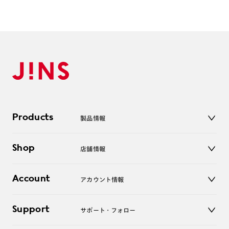
・レンズ交換はできません。
・本製品を使用中に見え方の違和感・頭痛・体調不良等が生じ
た場合は直ちに使用を中止し、医師にご相談下さい。
・フレーム形状の特性上作成いただけない度数がございます。
単焦点レンズ S面C面合算:-9.00以上/ S：+度数作成不可
累 進レンズ S：+度数はすべて作成不可
特集ページはこちら⇒
【JINS Switch】
Products
製品情報
メガネ
Shop
店舗情報
サングラス
レンズ
店舗
コンタクトレンズ
Account
アカウント情報
オンラインショップ
老眼鏡
キッズ
マイページ／ログイン
Support
アクセサリー
サポート・フォロー
ログアウト
LINE公式アカウント