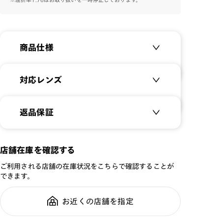
商品仕様
商品名：
Modern Rim Metal ［中
対応レンズ
顔面短縮メガネ］
品番：
UMF-22A-210
クリアレンズ（常用・老眼鏡用）
返品保証
サイズ：
53□20-145○46
無敵コーティング
遠近レンズ
重さ：
17
g
重さについて
JINS SCREEN
メガネの度数が合わなくなっても、
店舗在庫を確認する
スタイル：
ボストン
ご購入から半年間、2回まで交換保
可視光調光レンズ
シリーズ：
TODAY
ご利用される店舗の在庫状況をこちらで確認することが
証可能
可視光調光UVダブルカットレンズ
できます。
性別：
UNISEX
可視光調光SCREEN
鼻パッド：
クリングスタイプ
調光レンズ
お近くの店舗を指定
全国の店舗で無料フィッティング修
フレーム素材：
フロント：メタル
調光UVダブルカット
理のご相談もいつでもお気軽に