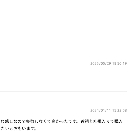
対応可能です。
商品とレンズ交換券が届きましたらお近
くのJINS店舗へご持参ください。なお、
特注レンズの為、後日お渡しとなり作成
日数をいただきます。
ご注文の手順は以下をご参照ください。
1. カート画面内「レンズ選択へ」ボタン
2025/05/29 19:50:19
より「度つきレンズまたは店舗でレン
ズ作成」を選択
2. 遠近レンズより「遠近両用」を選択の
うえ、購入手続き画面へ
3. 「度数がわからない方・店舗でレンズ
作成」を選択
2024/01/11 15:23:58
※オプションレンズと組み合わせた遠近両用（累
実な感じなので失敗しなくて良かったです。近視と乱視入りで購入
進）レンズはオンラインショップでご注文できませ
ん。
したいとおもいます。
※フレームの天地幅は30mm以上推奨です。その他注