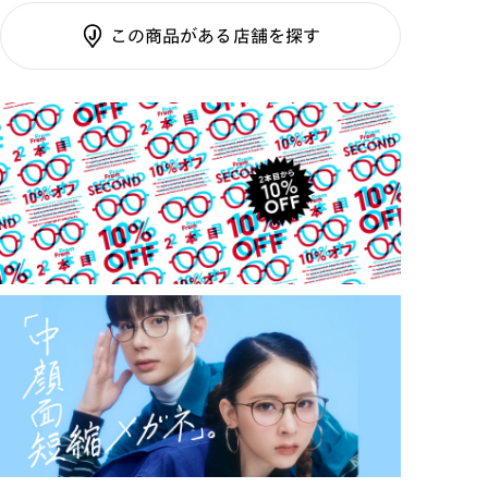
テンプル：メタル
調光SCREEN
この商品がある店舗を探す
くもり止めレンズ
ご利用ガイド
カラーレンズ：ダークカラー
カラーレンズ：ミディアムカラー
カラーレンズ：ライトカラー
カラーレンズ：トレンドカラー
コンシーラーカラー
コンシーラーカラーUVダブルカット
チークカラー
偏光レンズ
アクティブレンズ
UVダブルカットレンズ
JINS VIOLET+
ミラーレンズ
※オンラインショップで作成可能なレンズはショッピン
グカート内で表示されるレンズに限ります。それ以外の
対応レンズについてはJINS実店舗でお取り扱いしてお