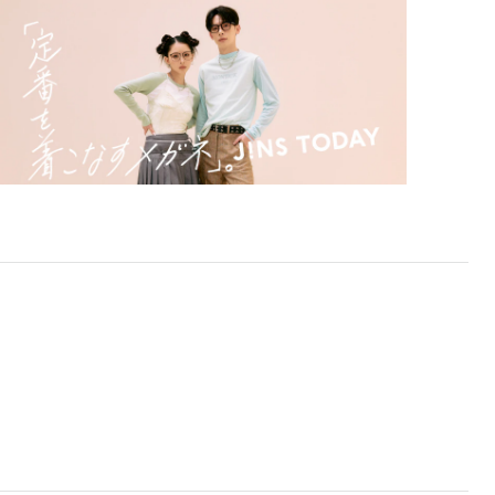
ります。
※注文時に【度つき】→【レンズ交換券を発行】をお選
びのうえ、店頭にてオプションレンズ代金をお支払い
ください。（※一部レンズ交換不可の商品を除きま
す。）
※お選び頂くフレームや度数によっては作成できない場
合がございます。
※RIM限定の記載があるカラーレンズは商品名に＜R!M
＞の記載があるフレームのみの対応となります。
※詳しくは
レンズガイド
をご確認ください。
よくある質問
Q
オンラインショップで遠近両用レンズ
（累進レンズ）のメガネを作成できます
か？
A
オンラインショップで遠近両用レンズ
（クリアレンズのみ）をご注文の場合、
レンズ交換券を選択後に店舗にて度つき