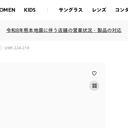
サングラス
レンズ
コン
OMEN
KIDS
令和8年熊本地震に伴う店舗の営業状況・製品の対応
］ UMF-22A-210