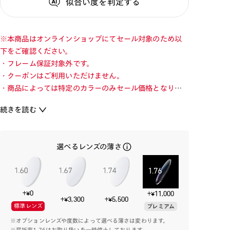
似合い度
を判定する
※本商品はオンラインショップにてセール対象のため以
下をご確認ください。
・フレーム保証対象外です。
・クーポンはご利用いただけません。
・商品によっては特定のカラーのみセール価格となりま
す。カラーを切り替えてご確認ください。
続きを読む
・店舗とオンラインショップで価格が異なる場合があり
ます。
・店舗在庫ボタンを選択している際は通常価格となりま
選べるレンズの薄さ
す。店舗でご購入の場合は店頭価格をご確認ください。
【SNSで話題！中顔面短縮メガネ】
+¥0
+¥11,000
ミニマルとトレンドを程よくミックスしたデザインで、テ
+¥3,300
+¥5,500
標準レンズ
プレミアム
ンプルの彫金が横顔を印象的に演出してくれます。
※オプションレンズや度数によって選べる薄さは変わります。
使いやすい人気のカラーリングで取り揃えました。
※屈折率1.76はお取り扱いを一時停止しております。