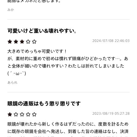
脆弱なメガネだと感じます。
みか
可愛いけど重い&壊れやすい。
2024/07/08 22:46:03
大きめでめっちゃ可愛いです！
が、素材的に重めで初めは慣れず頭痛がひどかったです…。あ
と全体が細いので壊れやすい？わたしは折れてしまいました
(´･ω･`)
あられ
眼鏡の通販はもう懲り懲りです
2023/08/19 05:27:28
眼鏡が壊れたから新しく作るはずだったのに、度数を計るため
に既存の眼鏡を会社へ発送し、到着した旨の連絡はなし、決済