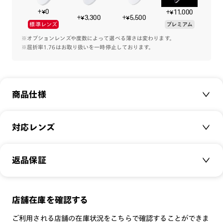
ミニマルとトレンドを程よくミックスしたデザインで、テンプ
+¥0
+¥11,000
ルの彫金が横顔を印象的に演出してくれます。
+¥3,300
+¥5,500
標準レンズ
プレミアム
使いやすい人気のカラーリングで取り揃えました。
※オプションレンズや度数によって選べる薄さは変わります。
※屈折率1.76はお取り扱いを一時停止しております。
商品仕様
商品名：
Modern Rim Metal
対応レンズ
品番：
UMF-22A-209
サイズ：
クリアレンズ（常用・老眼鏡用）
49□21-145○48
返品保証
無敵コーティング
重さ：
17
g
重さについて
遠近レンズ
スタイル：
ラウンド
JINS SCREEN
メガネの度数が合わなくなっても、
店舗在庫を確認する
シリーズ：
TODAY
可視光調光レンズ
ご購入から半年間、2回まで交換保証可能
性別：
UNISEX
ご利用される店舗の在庫状況をこちらで確認することができま
可視光調光UVダブルカットレンズ