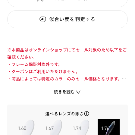
似合い度
を判定する
※本商品はオンラインショップにてセール対象のため以下をご
確認ください。
・フレーム保証対象外です。
・クーポンはご利用いただけません。
・商品によっては特定のカラーのみセール価格となります。カ
ラーを切り替えてご確認ください。
続きを読む
・店舗とオンラインショップで価格が異なる場合があります。
・店舗在庫ボタンを選択している際は通常価格となります。店
舗でご購入の場合は店頭価格をご確認ください。
選べるレンズの薄さ
シンプルなデザインにトレンドを組み込んだメタルフレーム。