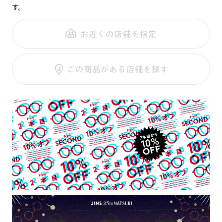
す。
鼻パッド：
クリングスタイプ
可視光調光SCREEN
全国の店舗で無料フィッティング
フレーム素材：
フロント：メタル
調光レンズ
修理のご相談もいつでもお気軽に
お近くの店舗を指定
テンプル：メタル
調光UVダブルカット
調光SCREEN
ご利用ガイド
くもり止めレンズ
この商品がある店舗を探す
カラーレンズ：ダークカラー
カラーレンズ：ミディアムカラー
カラーレンズ：ライトカラー
カラーレンズ：トレンドカラー
コンシーラーカラー
コンシーラーカラーUVダブルカット
チークカラー
偏光レンズ
アクティブレンズ
UVダブルカットレンズ
JINS VIOLET+