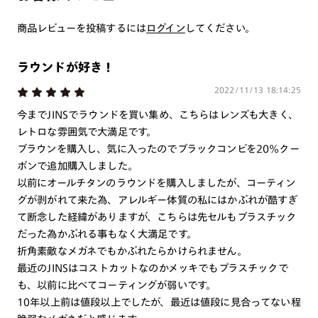
つき対応可能です。
商品とレンズ交換券が届きましたらお近くのJINS店舗へご
商品レビューを投稿するには
ログイン
してください。
持参ください。なお、特注レンズの為、後日お渡しとなり
作成日数をいただきます。
ラウンドが好き！
2022/11/13 18:14:25
ご注文の手順は以下をご参照ください。
今までJINSでラウンドを買い集め、こちらはレンズも大きく、
1. カート画面内「レンズ選択へ」ボタンより「度つきレン
レトロな雰囲気で大満足です。
ズまたは店舗でレンズ作成」を選択
ブラウンを購入し、気に入ったのでブラックコンビを20%クー
ポンで追加購入しました。
2. 遠近レンズより「遠近両用」を選択のうえ、購入手続き
以前にオールチタンのラウンドを購入しましたが、コーティン
画面へ
グが剥がれて来た為、アレルギー体質の私にはかぶれが酷すぎ
3. 「度数がわからない方・店舗でレンズ作成」を選択
て断念した経緯がありますが、こちらは先セルもプラスチック
※オプションレンズと組み合わせた遠近両用（累進）レンズはオンラインシ
だった為かぶれる事もなく大満足です。
ョップでご注文できません。
折角素敵なメガネでもかぶれたらかけられません。
※フレームの天地幅は30mm以上推奨です。その他注意事項はレンズガイド
最近のJINSはコストカットなのかメッキでもプラスチックで
をご参照ください。
も、以前に比べてコーティングが弱いです。
※JINS極上遠近レンズは追加料金22,000円（税込み）を頂戴いたします。
※単焦点レンズでレンズ交換券を選択の場合、店舗で遠近両用代5,500円
10年以上前は値段以上でしたが、最近は値段に見合ってない程
（税込み）を頂戴いたします。