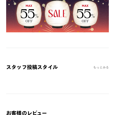
ミラーレンズ
※オンラインショップで作成可能なレンズはショッピングカート内で表示され
るレンズに限ります。それ以外の対応レンズについてはJINS実店舗でお取り扱
いしております。
※注文時に【度つき】→【レンズ交換券を発行】をお選びのうえ、店頭にてオ
プションレンズ代金をお支払いください。（※一部レンズ交換不可の商品を
除きます。）
※お選び頂くフレームや度数によっては作成できない場合がございます。
※RIM限定の記載があるカラーレンズは商品名に＜R!M＞の記載があるフレー
ムのみの対応となります。
※詳しくは
レンズガイド
をご確認ください。
スタッフ投稿スタイル
もっとみる
よくある質問
Q
オンラインショップで遠近両用レンズ（累進レンズ）のメ
ガネを作成できますか？
A
オンラインショップで遠近両用レンズ（クリアレンズの
み）をご注文の場合、レンズ交換券を選択後に店舗にて度
お客様のレビュー