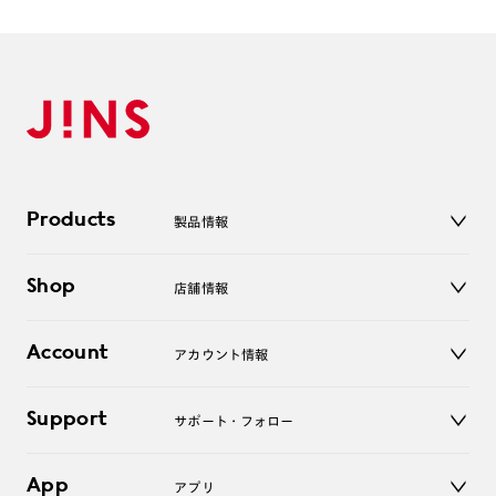
Products
製品情報
メガネ
Shop
店舗情報
サングラス
レンズ
店舗
コンタクトレンズ
Account
アカウント情報
オンラインショップ
老眼鏡
キッズ
マイページ／ログイン
Support
アクセサリー
サポート・フォロー
ログアウト
LINE公式アカウント
お知らせ
App
アプリ
よくあるご質問