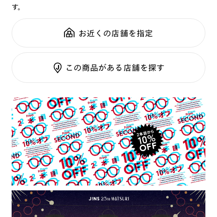
す。
鼻パッド：
クリングスタイプ
可視光調光SCREEN
全国の店舗で無料フィッティング
フレーム素材：
フロント：メタル
調光レンズ
修理のご相談もいつでもお気軽に
お近くの店舗を指定
テンプル：チタン合金（βチタン）
調光UVダブルカット
調光SCREEN
ご利用ガイド
くもり止めレンズ
この商品がある店舗を探す
カラーレンズ：ダークカラー
カラーレンズ：ミディアムカラー
カラーレンズ：ライトカラー
カラーレンズ：トレンドカラー
コンシーラーカラー
コンシーラーカラーUVダブルカット
偏光レンズ
アクティブレンズ
UVダブルカットレンズ
JINS VIOLET+
ミラーレンズ