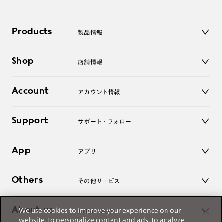
Products
製品情報
メガネ
Shop
店舗情報
サングラス
レンズ
店舗
コンタクトレンズ
Account
アカウント情報
オンラインショップ
老眼鏡
キッズ
マイページ／ログイン
Support
アクセサリー
サポート・フォロー
ログアウト
LINE公式アカウント
お知らせ
App
アプリ
よくあるご質問
ご利用ガイド
JINSアプリ
お問い合わせ
Others
その他サービス
3D WEB試着
About us
We use cookies to improve your experience on our
JINSについて
レンズ交換
website, to personalize content and ads, to analyze