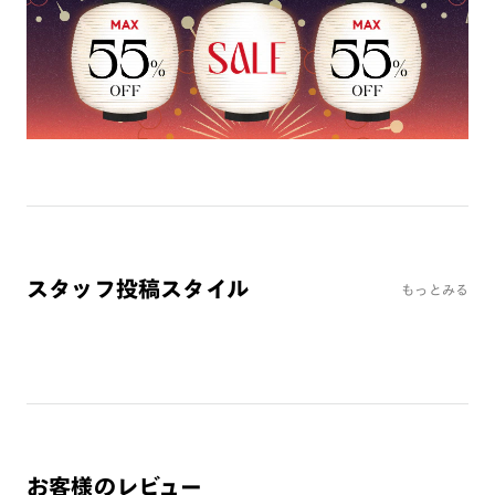
※オンラインショップで作成可能なレンズはショッピングカート内で表示され
るレンズに限ります。それ以外の対応レンズについてはJINS実店舗でお取り扱
いしております。
※注文時に【度つき】→【レンズ交換券を発行】をお選びのうえ、店頭にてオ
プションレンズ代金をお支払いください。（※一部レンズ交換不可の商品を
除きます。）
※お選び頂くフレームや度数によっては作成できない場合がございます。
※RIM限定の記載があるカラーレンズは商品名に＜R!M＞の記載があるフレー
ムのみの対応となります。
※詳しくは
レンズガイド
をご確認ください。
スタッフ投稿スタイル
もっとみる
よくある質問
Q
オンラインショップで遠近両用レンズ（累進レンズ）のメ
ガネを作成できますか？
A
オンラインショップで遠近両用レンズ（クリアレンズの
み）をご注文の場合、レンズ交換券を選択後に店舗にて度
つき対応可能です。
お客様のレビュー