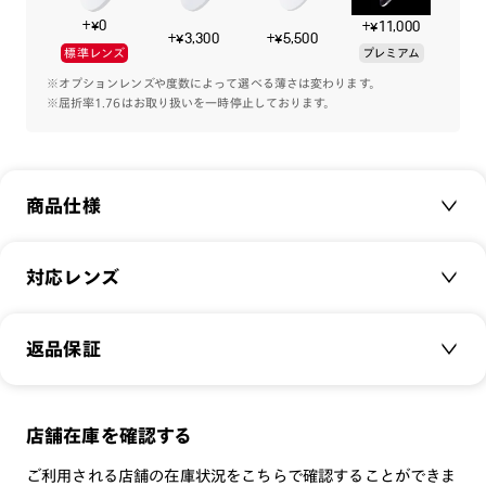
+¥0
+¥11,000
ジャストサイズで掛けられる大きさと、落ち着いたカラーリン
+¥3,300
+¥5,500
標準レンズ
プレミアム
グのフロント。軽量樹脂とβチタンでかけ心地を担保しまし
た。
※オプションレンズや度数によって選べる薄さは変わります。
※屈折率1.76はお取り扱いを一時停止しております。
デザインと機能面を合わせたON/OFF問わずにお使いいただけ
るメガネです。
商品仕様
商品名：
Combination Titanium
対応レンズ
品番：
UMF-22A-076
サイズ：
クリアレンズ（常用・老眼鏡用）
50.3□19.0-143.0○37
返品保証
無敵コーティング
重さ：
15
g
重さについて
遠近レンズ
スタイル：
サーモント
JINS SCREEN
メガネの度数が合わなくなっても、
店舗在庫を確認する
シリーズ：
TODAY
可視光調光レンズ
ご購入から半年間、2回まで交換保証可能
性別：
UNISEX
ご利用される店舗の在庫状況をこちらで確認することができま
可視光調光UVダブルカットレンズ