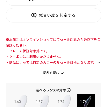
似合い度
を判定する
※本商品はオンラインショップにてセール対象のため以下をご
確認ください。
・フレーム保証対象外です。
・クーポンはご利用いただけません。
・商品によっては特定のカラーのみセール価格となります。カ
ラーを切り替えてご確認ください。
続きを読む
・店舗とオンラインショップで価格が異なる場合があります。
・店舗在庫ボタンを選択している際は通常価格となります。店
舗でご購入の場合は店頭価格をご確認ください。
選べるレンズの薄さ
長く使えるシンプルなデザイン性と快適なかけ心地のコンビネ
ーションフレーム。