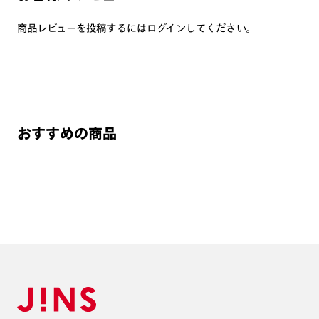
商品とレンズ交換券が届きましたらお近くのJINS店舗へご
持参ください。なお、特注レンズの為、後日お渡しとなり
商品レビューを投稿するには
ログイン
してください。
作成日数をいただきます。
ご注文の手順は以下をご参照ください。
1. カート画面内「レンズ選択へ」ボタンより「度つきレン
ズまたは店舗でレンズ作成」を選択
おすすめの商品
2. 遠近レンズより「遠近両用」を選択のうえ、購入手続き
画面へ
3. 「度数がわからない方・店舗でレンズ作成」を選択
※オプションレンズと組み合わせた遠近両用（累進）レンズはオンラインシ
ョップでご注文できません。
※フレームの天地幅は30mm以上推奨です。その他注意事項はレンズガイド
をご参照ください。
※JINS極上遠近レンズは追加料金22,000円（税込み）を頂戴いたします。
※単焦点レンズでレンズ交換券を選択の場合、店舗で遠近両用代5,500円
（税込み）を頂戴いたします。