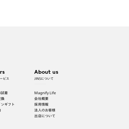
す。）
※お選び頂くフレームや度数によっては作成できない場
合がございます。
※RIM限定の記載があるカラーレンズは商品名に＜R!M
＞の記載があるフレームのみの対応となります。
※詳しくは
レンズガイド
をご確認ください。
よくある質問
Q
オンラインショップで遠近両用レンズ
（累進レンズ）のメガネを作成できます
rs
About us
か？
ービス
JINSについて
A
オンラインショップで遠近両用レンズ
B試着
Magnify Life
（クリアレンズのみ）をご注文の場合、
交換
会社概要
レンズ交換券を選択後に店舗にて度つき
インギフト
採用情報
対応可能です。
内
法人のお客様
出店について
商品とレンズ交換券が届きましたらお近
くのJINS店舗へご持参ください。なお、