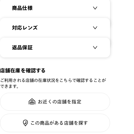
商品仕様
商品名：
FASHION METAL
対応レンズ
品番：
UMF-21S-082
サイズ：
クリアレンズ（常用・老眼鏡用）
53□18-140○46
返品保証
無敵コーティング
重さ：
16
g
重さについて
遠近レンズ
スタイル：
多角形
JINS SCREEN
メガネの度数が合わなくなっても、
店舗在庫を確認する
シリーズ：
TODAY
ご購入から半年間、2回まで交換保
可視光調光レンズ
ご利用される店舗の在庫状況をこちらで確認することが
性別：
UNISEX
証可能
可視光調光UVダブルカットレンズ
できます。
鼻パッド：
クリングスタイプ
可視光調光SCREEN
フレーム素材：
フロント：メタル
調光レンズ
お近くの店舗を指定
全国の店舗で無料フィッティング修
テンプル：メタル
調光UVダブルカット
理のご相談もいつでもお気軽に
調光SCREEN
この商品がある店舗を探す
くもり止めレンズ
ご利用ガイド
カラーレンズ：ダークカラー