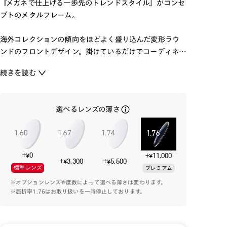
『メガネで仕上げる一歩先のトレンドスタイル』がコンセ
プトのメタルフレーム。
海外コレクションの傾向をほどよく盛り込んだ変形ラウ
ンドのフロントデザイン。掛けているだけでコーディネー
トをよりおしゃれに演出することができます。
続きを読む
シックなアースカラーや透け感のあるシアーなどトレン
ドを意識したカラーを取り込みました。
選べるレンズの薄さ
人よりも先行くファッションを楽しみたい、個性的なス
タイルを取り入れたい方におススメのメガネです。
+¥0
+¥11,000
+¥3,300
+¥5,500
標準レンズ
プレミアム
※オプションレンズや度数によって選べる薄さは変わります。
※屈折率1.76はお取り扱いを一時停止しております。