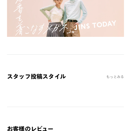
ミラーレンズ
※オンラインショップで作成可能なレンズはショッピングカート内で表示され
るレンズに限ります。それ以外の対応レンズについてはJINS実店舗でお取り扱
いしております。
※注文時に【度つき】→【レンズ交換券を発行】をお選びのうえ、店頭にてオ
プションレンズ代金をお支払いください。（※一部レンズ交換不可の商品を
除きます。）
※お選び頂くフレームや度数によっては作成できない場合がございます。
※RIM限定の記載があるカラーレンズは商品名に＜R!M＞の記載があるフレー
ムのみの対応となります。
※詳しくは
レンズガイド
をご確認ください。
スタッフ投稿スタイル
もっとみる
よくある質問
Q
オンラインショップで遠近両用レンズ（累進レンズ）のメ
ガネを作成できますか？
A
オンラインショップで遠近両用レンズ（クリアレンズの
み）をご注文の場合、レンズ交換券を選択後に店舗にて度
お客様のレビュー