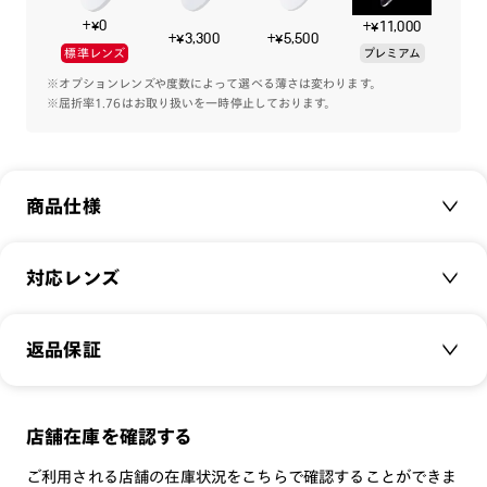
+¥0
+¥11,000
+¥3,300
+¥5,500
標準レンズ
プレミアム
※オプションレンズや度数によって選べる薄さは変わります。
※屈折率1.76はお取り扱いを一時停止しております。
商品仕様
商品名：
Slim sheet metal
対応レンズ
品番：
UMF-19A-099
サイズ：
クリアレンズ（常用・老眼鏡用）
53□17-148○42
返品保証
無敵コーティング
重さ：
17
g
重さについて
遠近レンズ
スタイル：
スクエア
JINS SCREEN
メガネの度数が合わなくなっても、
店舗在庫を確認する
シリーズ：
TODAY
可視光調光レンズ
ご購入から半年間、2回まで交換保証可能
性別：
UNISEX
ご利用される店舗の在庫状況をこちらで確認することができま
可視光調光UVダブルカットレンズ