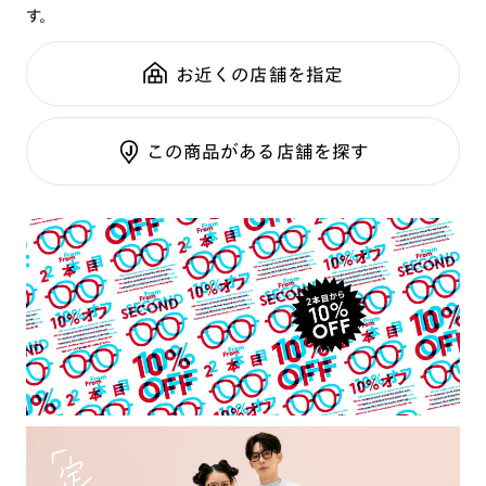
す。
鼻パッド：
クリングスタイプ
可視光調光SCREEN
全国の店舗で無料フィッティング
フレーム素材：
フロント：メタル
調光レンズ
修理のご相談もいつでもお気軽に
お近くの店舗を指定
テンプル：アセテート
調光UVダブルカット
調光SCREEN
ご利用ガイド
くもり止めレンズ
この商品がある店舗を探す
カラーレンズ：ダークカラー
カラーレンズ：ミディアムカラー
カラーレンズ：ライトカラー
カラーレンズ：トレンドカラー
コンシーラーカラー
コンシーラーカラーUVダブルカット
チークカラー
偏光レンズ
アクティブレンズ
UVダブルカットレンズ
JINS VIOLET+