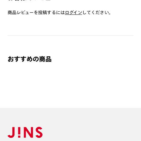
つき対応可能です。
商品とレンズ交換券が届きましたらお近くのJINS店舗へご
商品レビューを投稿するには
ログイン
してください。
持参ください。なお、特注レンズの為、後日お渡しとなり
作成日数をいただきます。
ご注文の手順は以下をご参照ください。
1. カート画面内「レンズ選択へ」ボタンより「度つきレン
おすすめの商品
ズまたは店舗でレンズ作成」を選択
2. 遠近レンズより「遠近両用」を選択のうえ、購入手続き
画面へ
3. 「度数がわからない方・店舗でレンズ作成」を選択
※オプションレンズと組み合わせた遠近両用（累進）レンズはオンラインシ
ョップでご注文できません。
※フレームの天地幅は30mm以上推奨です。その他注意事項はレンズガイド
をご参照ください。
※JINS極上遠近レンズは追加料金22,000円（税込み）を頂戴いたします。
※単焦点レンズでレンズ交換券を選択の場合、店舗で遠近両用代5,500円
（税込み）を頂戴いたします。