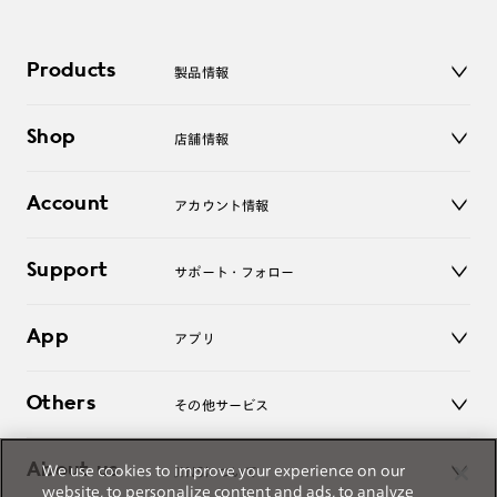
Products
製品情報
メガネ
Shop
店舗情報
サングラス
レンズ
店舗
コンタクトレンズ
Account
アカウント情報
オンラインショップ
老眼鏡
キッズ
マイページ／ログイン
Support
アクセサリー
サポート・フォロー
ログアウト
LINE公式アカウント
お知らせ
App
アプリ
よくあるご質問
ご利用ガイド
JINSアプリ
お問い合わせ
Others
その他サービス
3D WEB試着
About us
We use cookies to improve your experience on our
JINSについて
レンズ交換
website, to personalize content and ads, to analyze