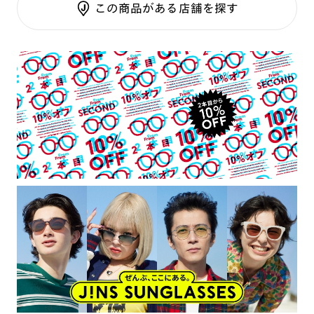
この商品がある店舗を探す
テンプル：サスティナブル素材
・通常使用での有害な紫外線を防ぐ事は出来ますが、溶接など
の遮光レンズとして使用しないで下さい。
レンズ交換：
可 ※店舗にて対応 ※保証条件あり
・強い衝撃から顔や目を保護するものではありません。
・硬いものとの接触は避けて下さい。
・自動車のフロントガラス等熱強化したガラスを通して使用す
るとガラスのひずみの干渉色が見えることがあります。
・偏光膜の剥がれの原因となるためレンズが水に濡れた場合は
すぐに拭いて下さい。
・超音波洗浄等の使用はお控え下さい。
【度付きカスタム・レンズ交換でご購入希望の方】
・レンズ交換代 3300円（税込） ＋ オプションレンズ代 が追
加されます。
※標準クリアレンズ（度付き）へ交換される場合は、レンズ
交換代のみとなります。
・オンラインショップでは度付き対応・レンズ交換に対応して
おりません。
・搭載レンズ以外への交換は店舗でのみ可能です。ご購入され