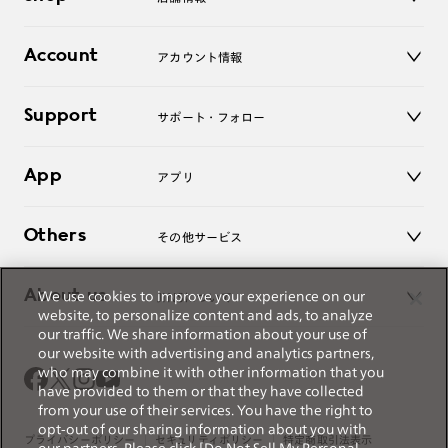
サングラス
レンズ
店舗
コンタクトレンズ
Account
アカウント情報
オンラインショップ
老眼鏡
キッズ
マイページ／ログイン
Support
アクセサリー
サポート・フォロー
ログアウト
LINE公式アカウント
お知らせ
App
アプリ
よくあるご質問
ご利用ガイド
JINSアプリ
お問い合わせ
Others
その他サービス
3D WEB試着
About us
We use cookies to improve your experience on our
JINSについて
レンズ交換
website, to personalize content and ads, to analyze
オンラインギフト
our traffic. We share information about your use of
Magnify Life
価格案内
our website with advertising and analytics partners,
会社概要
who may combine it with other information that you
採用情報
have provided to them or that they have collected
法人のお客様
from your use of their services. You have the right to
opt-out of our sharing information about you with
出店について
プライバシーポリシー
セキュリティポリシー
特定商取引法表示