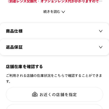
（別途レンズ交換代・オプションレンズ代がかかりますのでご
注意ください。）
続きを読む
軽量樹脂素材を起用したサングラス。
車の運転などで活躍をする、偏光レンズを使用。
商品仕様
-レンズ-
[紫外線透過率]
商品名：
26SS SUNGLASSES Slim Airframe
返品保証
0.1%以下
品番：
UGF-26S-074
[可視光線透過率]
サイズ：
57□16-143○47
サングラス商品でも、
COLOR 02：31%（偏光レンズ)
店舗在庫を確認する
重さ：
18
g
重さについて
レンズ交換をすれば「レンズ保証」が適用
COLOR 86：15%（偏光レンズ)
スタイル：
ご利用される店舗の在庫状況をこちらで確認することができま
その他
す。
使用上の注意
シリーズ：
サングラス
全国の店舗で無料フィッティング
・肌に合わない時は使用を中止して医師に相談して下さい。
性別：
UNISEX
修理のご相談もいつでもお気軽に
お近くの店舗を指定
・薄暮・夜間の運転または道路では使用しないで下さい。
鼻パッド：
クリングスタイプ
・トンネルや暗いところでは使用しないで下さい。
フレーム素材：
フロント：サスティナブル素材
・高温の場所での使用・保管はしないで下さい。
ご利用ガイド