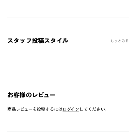
たサングラスをご持参の上、最寄りの店舗へご相談下さい。
・度数によっては度付き対応できない場合がございます。
・レンズ交換された場合、現在搭載されているレンズとは異な
るカラーとなります。
スタッフ投稿スタイル
もっとみる
※製品の保証はつきません（レンズ交換いただいた場合はレン
ズのみ保証対象とさせていただきます。）
[度付き交換の場合の推奨レンズ]
COLOR 02：ベーシックグレー（可視光線透過率 23%）
（プレミアム偏光レンズ)
COLOR 86：ブラウン（可視光線透過率 14%）（偏光レン
ズ)
お客様のレビュー
※レンズ交換は販売中のカラーレンズを組み合わせて作成する
ため、既製品とは仕上がりが異なります。
商品レビューを投稿するには
ログイン
してください。
※記載の「推奨レンズ」は、フレームに対して最適なカラーの
組み合わせをご案内するものです。