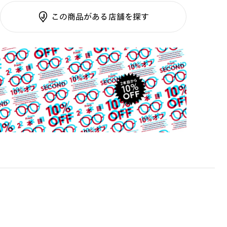
テンプル：サスティナブル
調光SCREEN
素材
この商品がある店舗を探す
くもり止めレンズ
ご利用ガイド
カラーレンズ：ダークカラー
カラーレンズ：ミディアムカラー
カラーレンズ：ライトカラー
カラーレンズ：トレンドカラー
コンシーラーカラー
コンシーラーカラーUVダブルカット
チークカラー
偏光レンズ
アクティブレンズ
UVダブルカットレンズ
JINS VIOLET+
ミラーレンズ
※オンラインショップで作成可能なレンズはショッピン
グカート内で表示されるレンズに限ります。それ以外の
対応レンズについてはJINS実店舗でお取り扱いしてお