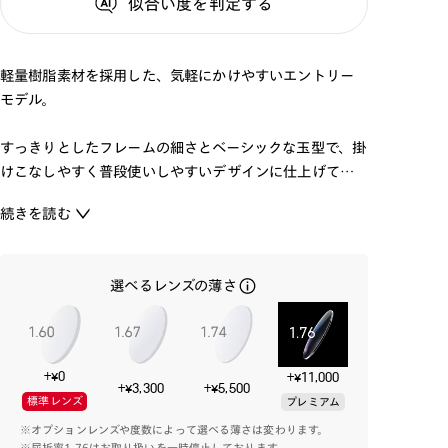
似合い度
を判定する
軽量樹脂素材を採用した、気軽にかけやすいエントリー
モデル。
すっきりとしたフレームの細さとベーシックな玉型で、掛
けこなしやすく普段使いしやすいデザインに仕上げてい
ます。
続きを読む
人気のカラーリングで取り揃えました。
※こちらの商品のカラー・柄によっては個体差がござい
選べるレンズの薄さ
ます。
+¥0
+¥11,000
+¥3,300
+¥5,500
標準レンズ
プレミアム
※オプションレンズや度数によって選べる薄さは変わります。
※屈折率1.76はお取り扱いを一時停止しております。