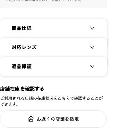
商品仕様
商品名：
Basic Slim
対応レンズ
品番：
UGF-23S-139
サイズ：
クリアレンズ（常用・老眼鏡用）
51□19-147○41
返品保証
無敵コーティング
重さ：
14
g
重さについて
遠近レンズ
スタイル：
ボストン
JINS SCREEN
メガネの度数が合わなくなっても、
店舗在庫を確認する
シリーズ：
STANDARD
ご購入から半年間、2回まで交換保
可視光調光レンズ
ご利用される店舗の在庫状況をこちらで確認することが
性別：
UNISEX
証可能
可視光調光UVダブルカットレンズ
できます。
鼻パッド：
フレーム一体型
可視光調光SCREEN
フレーム素材：
フロント：サスティナブル
調光レンズ
お近くの店舗を指定
全国の店舗で無料フィッティング修
素材
調光UVダブルカット
理のご相談もいつでもお気軽に