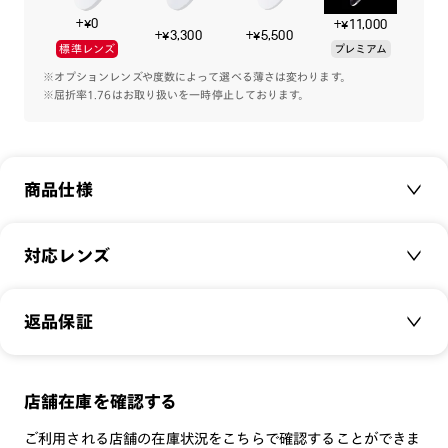
+¥0
+¥11,000
+¥3,300
+¥5,500
標準レンズ
プレミアム
※オプションレンズや度数によって選べる薄さは変わります。
※屈折率1.76はお取り扱いを一時停止しております。
商品仕様
商品名：
＜RIM＞Inner rim
対応レンズ
品番：
UCF-25A-398
サイズ：
クリアレンズ（常用・老眼鏡用）
52□18-145○39
返品保証
無敵コーティング
重さ：
19.5
g
重さについて
遠近レンズ
スタイル：
ティアドロップ
JINS SCREEN
メガネの度数が合わなくなっても、
店舗在庫を確認する
シリーズ：
TODAY
可視光調光レンズ
ご購入から半年間、2回まで交換保証可能
性別：
UNISEX
ご利用される店舗の在庫状況をこちらで確認することができま
可視光調光UVダブルカットレンズ