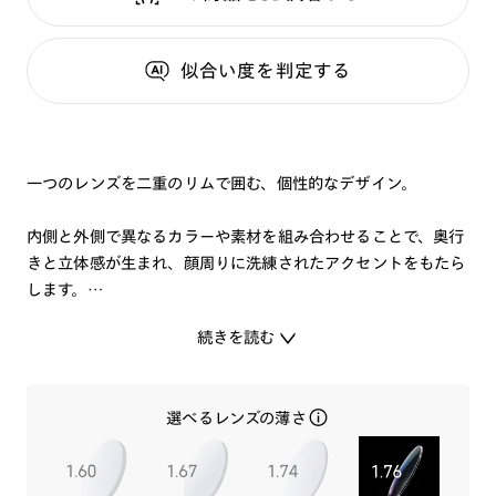
似合い度
を判定する
一つのレンズを二重のリムで囲む、個性的なデザイン。
内側と外側で異なるカラーや素材を組み合わせることで、奥行
きと立体感が生まれ、顔周りに洗練されたアクセントをもたら
します。
続きを読む
※こちらの商品はオンラインショップ、R!M店舗のみのお取り
扱いです。
※フレームの柄について
選べるレンズの薄さ
カラーの特性上、柄の入り方や濃淡に個体差が生じます。その
ため、お届けする商品の模様は掲載画像と差異がございます。