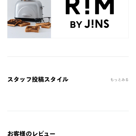
ミラーレンズ
※オンラインショップで作成可能なレンズはショッピングカート内で表示され
るレンズに限ります。それ以外の対応レンズについてはJINS実店舗でお取り扱
いしております。
※注文時に【度つき】→【レンズ交換券を発行】をお選びのうえ、店頭にてオ
プションレンズ代金をお支払いください。（※一部レンズ交換不可の商品を
除きます。）
※お選び頂くフレームや度数によっては作成できない場合がございます。
※RIM限定の記載があるカラーレンズは商品名に＜R!M＞の記載があるフレー
ムのみの対応となります。
※詳しくは
レンズガイド
をご確認ください。
スタッフ投稿スタイル
もっとみる
よくある質問
Q
オンラインショップで遠近両用レンズ（累進レンズ）のメ
ガネを作成できますか？
A
オンラインショップで遠近両用レンズ（クリアレンズの
み）をご注文の場合、レンズ交換券を選択後に店舗にて度
お客様のレビュー