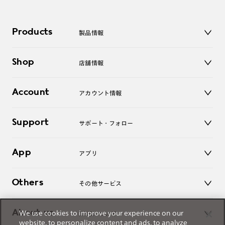
Products
製品情報
メガネ
Shop
店舗情報
サングラス
レンズ
店舗
コンタクトレンズ
Account
アカウント情報
オンラインショップ
老眼鏡
キッズ
マイページ／ログイン
Support
アクセサリー
サポート・フォロー
ログアウト
LINE公式アカウント
お知らせ
App
アプリ
よくあるご質問
ご利用ガイド
JINSアプリ
お問い合わせ
Others
その他サービス
3D WEB試着
About us
We use cookies to improve your experience on our
JINSについて
レンズ交換
website, to personalize content and ads, to analyze