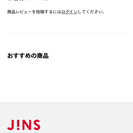
つき対応可能です。
商品とレンズ交換券が届きましたらお近くのJINS店舗へご
商品レビューを投稿するには
ログイン
してください。
持参ください。なお、特注レンズの為、後日お渡しとなり
作成日数をいただきます。
ご注文の手順は以下をご参照ください。
1. カート画面内「レンズ選択へ」ボタンより「度つきレン
おすすめの商品
ズまたは店舗でレンズ作成」を選択
2. 遠近レンズより「遠近両用」を選択のうえ、購入手続き
画面へ
3. 「度数がわからない方・店舗でレンズ作成」を選択
※オプションレンズと組み合わせた遠近両用（累進）レンズはオンラインシ
ョップでご注文できません。
※フレームの天地幅は30mm以上推奨です。その他注意事項はレンズガイド
をご参照ください。
※JINS極上遠近レンズは追加料金22,000円（税込み）を頂戴いたします。
※単焦点レンズでレンズ交換券を選択の場合、店舗で遠近両用代5,500円
（税込み）を頂戴いたします。