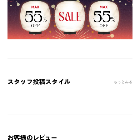
※オンラインショップで作成可能なレンズはショッピングカート内で表示され
るレンズに限ります。それ以外の対応レンズについてはJINS実店舗でお取り扱
いしております。
※注文時に【度つき】→【レンズ交換券を発行】をお選びのうえ、店頭にてオ
プションレンズ代金をお支払いください。（※一部レンズ交換不可の商品を
除きます。）
※お選び頂くフレームや度数によっては作成できない場合がございます。
※RIM限定の記載があるカラーレンズは商品名に＜R!M＞の記載があるフレー
ムのみの対応となります。
※詳しくは
レンズガイド
をご確認ください。
スタッフ投稿スタイル
もっとみる
よくある質問
Q
オンラインショップで遠近両用レンズ（累進レンズ）のメ
ガネを作成できますか？
A
オンラインショップで遠近両用レンズ（クリアレンズの
み）をご注文の場合、レンズ交換券を選択後に店舗にて度
つき対応可能です。
お客様のレビュー