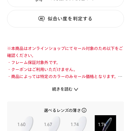
似合い度
を判定する
※本商品はオンラインショップにてセール対象のため以下をご
確認ください。
・フレーム保証対象外です。
・クーポンはご利用いただけません。
・商品によっては特定のカラーのみセール価格となります。カ
ラーを切り替えてご確認ください。
続きを読む
・店舗とオンラインショップで価格が異なる場合があります。
・店舗在庫ボタンを選択している際は通常価格となります。店
舗でご購入の場合は店頭価格をご確認ください。
選べるレンズの薄さ
旬を着こなすメガネ「JINS TODAY」