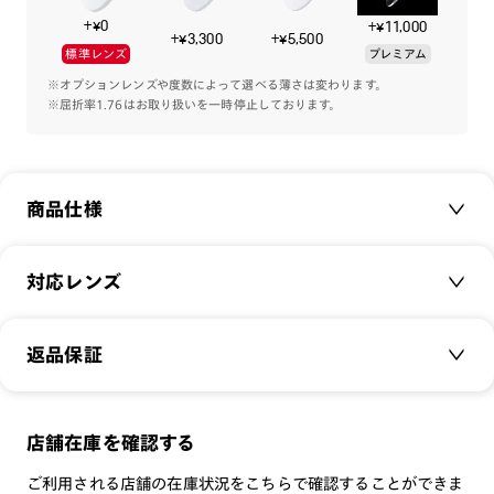
秋のファッショントレンドは【スポーツミックス】
+¥0
+¥11,000
そのスタイルに合わせるメガネは、少しレトロな玉型やデザイ
+¥3,300
+¥5,500
標準レンズ
プレミアム
ンが好相性です。
※オプションレンズや度数によって選べる薄さは変わります。
※屈折率1.76はお取り扱いを一時停止しております。
※フレームの柄について
カラーの特性上、柄の入り方や濃淡に個体差が生じます。その
ため、お届けする商品の模様は掲載画像と差異がございます。
商品仕様
商品名：
JINS TODAY 2025-26FW
対応レンズ
品番：
UCF-25A-244
サイズ：
クリアレンズ（常用・老眼鏡用）
52□19-147○33
返品保証
無敵コーティング
重さ：
36
g
重さについて
遠近レンズ
スタイル：
スクエア
JINS SCREEN
メガネの度数が合わなくなっても、
店舗在庫を確認する
シリーズ：
TODAY
可視光調光レンズ
ご購入から半年間、2回まで交換保証可能
性別：
UNISEX
ご利用される店舗の在庫状況をこちらで確認することができま
可視光調光UVダブルカットレンズ