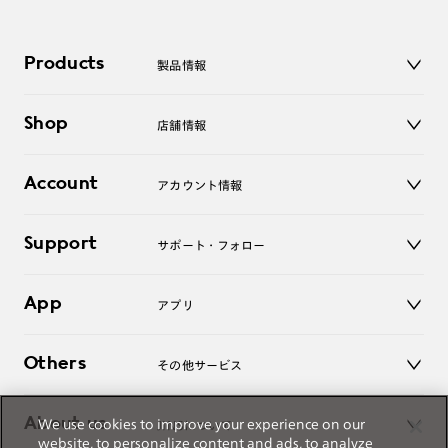
Products
製品情報
メガネ
Shop
店舗情報
サングラス
レンズ
店舗
コンタクトレンズ
Account
アカウント情報
オンラインショップ
老眼鏡
キッズ
マイページ／ログイン
Support
アクセサリー
サポート・フォロー
ログアウト
LINE公式アカウント
お知らせ
App
アプリ
よくあるご質問
ご利用ガイド
JINSアプリ
お問い合わせ
Others
その他サービス
3D WEB試着
About us
We use cookies to improve your experience on our
JINSについて
レンズ交換
website, to personalize content and ads, to analyze