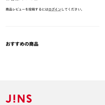
商品とレンズ交換券が届きましたらお近くのJINS店舗へご
持参ください。なお、特注レンズの為、後日お渡しとなり
商品レビューを投稿するには
ログイン
してください。
作成日数をいただきます。
ご注文の手順は以下をご参照ください。
1. カート画面内「レンズ選択へ」ボタンより「度つきレン
ズまたは店舗でレンズ作成」を選択
おすすめの商品
2. 遠近レンズより「遠近両用」を選択のうえ、購入手続き
画面へ
3. 「度数がわからない方・店舗でレンズ作成」を選択
※オプションレンズと組み合わせた遠近両用（累進）レンズはオンラインシ
ョップでご注文できません。
※フレームの天地幅は30mm以上推奨です。その他注意事項はレンズガイド
をご参照ください。
※JINS極上遠近レンズは追加料金22,000円（税込み）を頂戴いたします。
※単焦点レンズでレンズ交換券を選択の場合、店舗で遠近両用代5,500円
（税込み）を頂戴いたします。