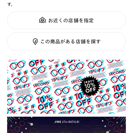
す。
鼻パッド：
フレーム一体型
可視光調光SCREEN
全国の店舗で無料フィッティング
フレーム素材：
フロント：アセテート
調光レンズ
修理のご相談もいつでもお気軽に
お近くの店舗を指定
テンプル：アセテート
調光UVダブルカット
調光SCREEN
ご利用ガイド
くもり止めレンズ
この商品がある店舗を探す
カラーレンズ：ダークカラー
カラーレンズ：ミディアムカラー
カラーレンズ：ライトカラー
カラーレンズ：トレンドカラー
コンシーラーカラー
コンシーラーカラーUVダブルカット
偏光レンズ
アクティブレンズ
UVダブルカットレンズ
JINS VIOLET+
ミラーレンズ