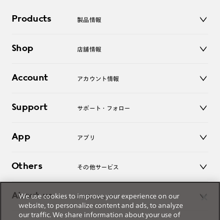
ご注文の手順は以下をご参照ください。
Products
製品情報
メガネ
1. カート画面内「レンズ選択へ」ボタンより「度つきレン
Shop
店舗情報
サングラス
ズまたは店舗でレンズ作成」を選択
レンズ
2. 遠近レンズより「遠近両用」を選択のうえ、購入手続き
店舗
コンタクトレンズ
Account
アカウント情報
画面へ
オンラインショップ
老眼鏡
キッズ
3. 「度数がわからない方・店舗でレンズ作成」を選択
マイページ／ログイン
Support
アクセサリー
サポート・フォロー
ログアウト
※オプションレンズと組み合わせた遠近両用（累進）レンズはオンラインシ
ョップでご注文できません。
LINE公式アカウント
お知らせ
※フレームの天地幅は30mm以上推奨です。その他注意事項はレンズガイド
App
アプリ
をご参照ください。
よくあるご質問
※JINS極上遠近レンズは追加料金22,000円（税込み）を頂戴いたします。
ご利用ガイド
JINSアプリ
※単焦点レンズでレンズ交換券を選択の場合、店舗で遠近両用代5,500円
お問い合わせ
Others
その他サービス
（税込み）を頂戴いたします。
3D WEB試着
About us
We use cookies to improve your experience on our
JINSについて
レンズ交換
website, to personalize content and ads, to analyze
オンラインギフト
our traffic. We share information about your use of
Magnify Life