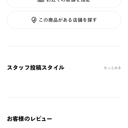
テンプル：アセテート
調光UVダブルカット
調光SCREEN
ご利用ガイド
くもり止めレンズ
この商品がある店舗を探す
カラーレンズ：ダークカラー
カラーレンズ：ミディアムカラー
カラーレンズ：ライトカラー
カラーレンズ：トレンドカラー
コンシーラーカラー
コンシーラーカラーUVダブルカット
スタッフ投稿スタイル
もっとみる
偏光レンズ
アクティブレンズ
UVダブルカットレンズ
JINS VIOLET+
ミラーレンズ
※オンラインショップで作成可能なレンズはショッピングカート内で表示され
お客様のレビュー
るレンズに限ります。それ以外の対応レンズについてはJINS実店舗でお取り扱
いしております。