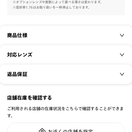
※オプションレンズや度数によって選べる薄さは変わります。
※屈折率1.76はお取り扱いを一時停止しております。
商品仕様
商品名：
Acetate
対応レンズ
品番：
UCF-23A-066
サイズ：
クリアレンズ（常用・老眼鏡用）
54.0□16.5-145.0○38
返品保証
無敵コーティング
重さ：
24
g
重さについて
遠近レンズ
スタイル：
スクエア
JINS SCREEN
メガネの度数が合わなくなっても、
店舗在庫を確認する
シリーズ：
TODAY
可視光調光レンズ
ご購入から半年間、2回まで交換保証可能
性別：
UNISEX
ご利用される店舗の在庫状況をこちらで確認することができま
可視光調光UVダブルカットレンズ
す。
鼻パッド：
フレーム一体型
可視光調光SCREEN
全国の店舗で無料フィッティング
フレーム素材：
フロント：アセテート
調光レンズ
修理のご相談もいつでもお気軽に
お近くの店舗を指定