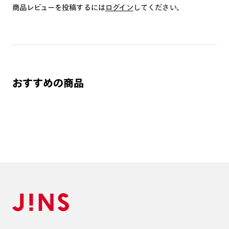
※注文時に【度つき】→【レンズ交換券を発行】をお選びのうえ、店頭にてオ
商品レビューを投稿するには
ログイン
してください。
プションレンズ代金をお支払いください。（※一部レンズ交換不可の商品を
除きます。）
※お選び頂くフレームや度数によっては作成できない場合がございます。
※RIM限定の記載があるカラーレンズは商品名に＜R!M＞の記載があるフレー
ムのみの対応となります。
※詳しくは
レンズガイド
をご確認ください。
おすすめの商品
よくある質問
Q
オンラインショップで遠近両用レンズ（累進レンズ）のメ
ガネを作成できますか？
A
オンラインショップで遠近両用レンズ（クリアレンズの
み）をご注文の場合、レンズ交換券を選択後に店舗にて度
つき対応可能です。
商品とレンズ交換券が届きましたらお近くのJINS店舗へご
持参ください。なお、特注レンズの為、後日お渡しとなり
作成日数をいただきます。