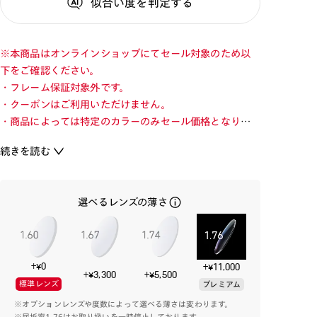
似合い度
を判定する
※本商品はオンラインショップにてセール対象のため以
下をご確認ください。
・フレーム保証対象外です。
・クーポンはご利用いただけません。
・商品によっては特定のカラーのみセール価格となりま
す。カラーを切り替えてご確認ください。
続きを読む
・店舗とオンラインショップで価格が異なる場合があり
ます。
・店舗在庫ボタンを選択している際は通常価格となりま
選べるレンズの薄さ
す。店舗でご購入の場合は店頭価格をご確認ください。
重量感がありインパクト抜群のボールドタイプのクラシ
ックフレーム。
+¥0
+¥11,000
+¥3,300
+¥5,500
標準レンズ
プレミアム
柔らかく落ち着いた印象のボストンタイプのフロントデ
※オプションレンズや度数によって選べる薄さは変わります。
ザイン。
※屈折率1.76はお取り扱いを一時停止しております。