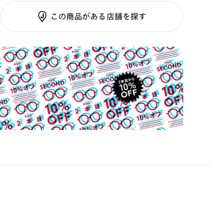
調光SCREEN
この商品がある店舗を探す
くもり止めレンズ
ご利用ガイド
カラーレンズ：ダークカラー
カラーレンズ：ミディアムカラー
カラーレンズ：ライトカラー
カラーレンズ：トレンドカラー
コンシーラーカラー
コンシーラーカラーUVダブルカット
偏光レンズ
アクティブレンズ
UVダブルカットレンズ
JINS VIOLET+
ミラーレンズ
※オンラインショップで作成可能なレンズはショッピン
グカート内で表示されるレンズに限ります。それ以外の
対応レンズについてはJINS実店舗でお取り扱いしてお
ります。
※注文時に【度つき】→【レンズ交換券を発行】をお選