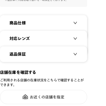
艶とカラーの発色が美しいアセテート素材と、5枚丁番や
芯金の彫金で上質に仕上げたクラシックフレームです。
※フレームの柄について
商品仕様
カラーの特性上、柄の入り方や濃淡に個体差が生じます。
そのため、お届けする商品の模様は掲載画像と差異がご
ざいます。
商品名：
STANDARD Acetate
対応レンズ
品番：
UCF-22A-176
サイズ：
クリアレンズ（常用・老眼鏡用）
47.4□24.0-145.0○39
返品保証
無敵コーティング
重さ：
33
g
重さについて
遠近レンズ
スタイル：
ボストン
JINS SCREEN
メガネの度数が合わなくなっても、
店舗在庫を確認する
シリーズ：
STANDARD
ご購入から半年間、2回まで交換保
可視光調光レンズ
ご利用される店舗の在庫状況をこちらで確認することが
性別：
UNISEX
証可能
可視光調光UVダブルカットレンズ
できます。
鼻パッド：
フレーム一体型
可視光調光SCREEN
フレーム素材：
フロント：アセテート
調光レンズ
お近くの店舗を指定
全国の店舗で無料フィッティング修
テンプル：アセテート
調光UVダブルカット
理のご相談もいつでもお気軽に