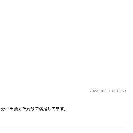
びのうえ、店頭にてオプションレンズ代金をお支払い
ください。（※一部レンズ交換不可の商品を除きま
す。）
※お選び頂くフレームや度数によっては作成できない場
合がございます。
※RIM限定の記載があるカラーレンズは商品名に＜R!M
＞の記載があるフレームのみの対応となります。
※詳しくは
レンズガイド
をご確認ください。
よくある質問
Q
オンラインショップで遠近両用レンズ
（累進レンズ）のメガネを作成できます
か？
2022/10/11 18:15:59
A
オンラインショップで遠近両用レンズ
自分に出会えた気分で満足してます。
（クリアレンズのみ）をご注文の場合、
レンズ交換券を選択後に店舗にて度つき
対応可能です。