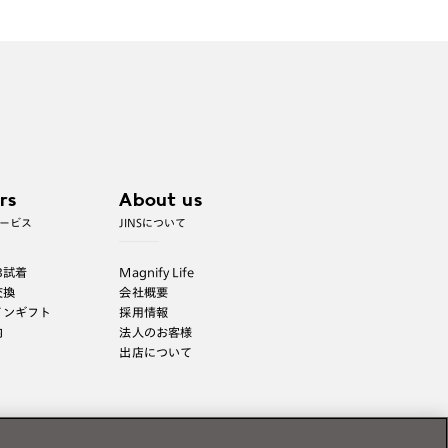
※JINS極上遠近レンズは追加料金22,000円（税込
み）を頂戴いたします。
※単焦点レンズでレンズ交換券を選択の場合、店舗
で遠近両用代5,500円（税込み）を頂戴いたしま
す。
rs
About us
ービス
JINSについて
B試着
Magnify Life
交換
会社概要
インギフト
採用情報
内
法人のお客様
出店について