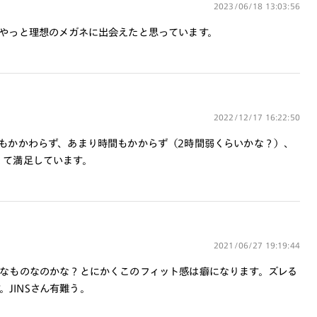
※RIM限定の記載があるカラーレンズは商品名に＜R!M
2023/06/18 13:03:56
＞の記載があるフレームのみの対応となります。
やっと理想のメガネに出会えたと思っています。
※詳しくは
レンズガイド
をご確認ください。
よくある質問
Q
オンラインショップで遠近両用レンズ
2022/12/17 16:22:50
（累進レンズ）のメガネを作成できます
もかかわらず、あまり時間もかからず（2時間弱くらいかな？）、
か？
くて満足しています。
A
オンラインショップで遠近両用レンズ
（クリアレンズのみ）をご注文の場合、
レンズ交換券を選択後に店舗にて度つき
対応可能です。
2021/06/27 19:19:44
商品とレンズ交換券が届きましたらお近
くのJINS店舗へご持参ください。なお、
なものなのかな？とにかくこのフィット感は癖になります。ズレる
特注レンズの為、後日お渡しとなり作成
JINSさん有難う。
日数をいただきます。