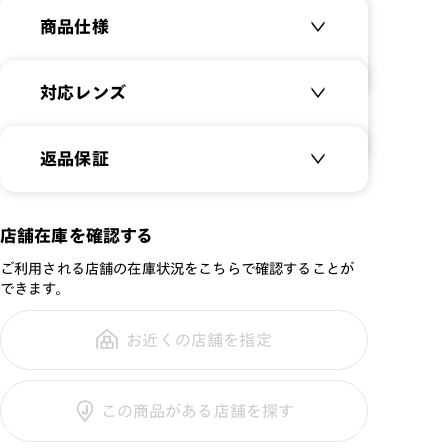
Hingeless】
商品仕様
かけ方のイメージはこちら⇒
【JINS WEEKLY ヒンジレス
特集】
商品名：
Airframe Hingeless
対応レンズ
MEN'S HALFRIM
品番：
MUN-21S-185
クリアレンズ（常用・老眼鏡用）
返品保証
サイズ：
55□16-162○33
無敵コーティング
遠近レンズ
重さ：
14
g
重さについて
JINS SCREEN
メガネの度数が合わなくなっても、
店舗在庫を確認する
スタイル：
ハーフリム
ご購入から半年間、2回まで交換保
可視光調光レンズ
シリーズ：
Airframe
ご利用される店舗の在庫状況をこちらで確認することが
証可能
可視光調光UVダブルカットレンズ
できます。
性別：
MEN
可視光調光SCREEN
鼻パッド：
クリングスタイプ
調光レンズ
お近くの店舗を指定
全国の店舗で無料フィッティング修
フレーム素材：
フロント：樹脂
調光UVダブルカット
理のご相談もいつでもお気軽に
テンプル：樹脂
調光SCREEN
この商品がある店舗を探す
くもり止めレンズ
ご利用ガイド
カラーレンズ：ダークカラー