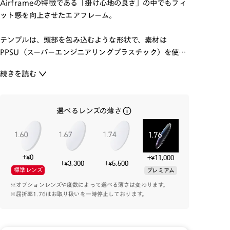
Airframeの特徴である「掛け心地の良さ」の中でもフィ
ット感を向上させたエアフレーム。
テンプルは、頭部を包み込むような形状で、素材は
PPSU（スーパーエンジニアリングプラスチック）を使用
し、柔軟でありながら弾力性があることで頭部への適度
続きを読む
なフィット感を持たせて「掛けていないような」自然な
掛け心地を実現しています。
形状や厚みの設計にもこだわり、ヒンジレスでありながら
選べるレンズの薄さ
通常のメガネと同じような見た目になるように作り上げ
ました。
鼻パッドは差し込みタイプのシリコンパッドにすること
で、接地面積を増やし滑りにくい特性を持たせています。
+¥0
+¥11,000
+¥3,300
+¥5,500
標準レンズ
プレミアム
ベーシックカラーを取り揃えた、お仕事でもプライベー
※オプションレンズや度数によって選べる薄さは変わります。
トでも、ライフスタイルを楽しめるメガネです。
※屈折率1.76はお取り扱いを一時停止しております。
Airframe Hingeless一覧はこちら⇒
【Airframe