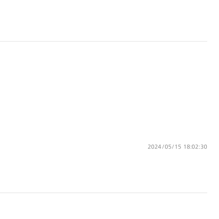
カラーレンズ：ミディアムカラー
カラーレンズ：ライトカラー
カラーレンズ：トレンドカラー
コンシーラーカラー
コンシーラーカラーUVダブルカット
アクティブレンズ
UVダブルカットレンズ
JINS VIOLET+
ミラーレンズ
※オンラインショップで作成可能なレンズはショッピン
グカート内で表示されるレンズに限ります。それ以外の
2024/05/15 18:02:30
対応レンズについてはJINS実店舗でお取り扱いしてお
ります。
※注文時に【度つき】→【レンズ交換券を発行】をお選
びのうえ、店頭にてオプションレンズ代金をお支払い
ください。（※一部レンズ交換不可の商品を除きま
す。）
※お選び頂くフレームや度数によっては作成できない場
合がございます。