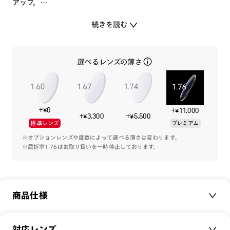
アップ。
続きを読む
専用のプレートケースが付属します。
選べるレンズの薄さ
-カラーレンズプレート-
[紫外線透過率]
0.1%以下
+¥0
+¥11,000
[可視光線透過率]
+¥3,300
+¥5,500
標準レンズ
プレミアム
COLOR 86：15%（偏光レンズ）
COLOR 94：21%（偏光レンズ）
※オプションレンズや度数によって選べる薄さは変わります。
※屈折率1.76はお取り扱いを一時停止しております。
注意事項
※本製品はプレートとフレームのセット商品です。プレートの
商品仕様
みの販売は行っておりませんのでご注意下さい。他の品番のプ
レートとの互換性はございません。
※本体にカラーレンズを入れ、サングラスプレートを併用した
商品名：
26SS JINS Switch Flip Up
対応レンズ