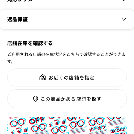
場合、可視光線透過率が下がり、信号機の色等が判断しづらく
品番：
MUF-26S-063
なる可能性がございます。その為、透明なレンズのみ選択可能
サイズ：
クリアレンズ（常用・老眼鏡用）
50.1□20.0-147.0○42
になっております。
返品保証
無敵コーティング
※プレートを装着したままケースに収納すると、フレームが傷
重さ：
18.2
g
重さについて
UVダブルカットレンズ
つく恐れがあります。プレートの収納は専用ケースをご利用く
スタイル：
ボストン
ださい。
メガネの度数が合わなくなっても、
店舗在庫を確認する
シリーズ：
SCENE
※オンラインショップで作成可能なレンズはショッピングカート内で表示され
※専用ケースの開口部に生地の破れや破損が生じた場合はご使
ご購入から半年間、2回まで交換保証可能
るレンズに限ります。それ以外の対応レンズについてはJINS実店舗でお取り扱
性別：
MEN
用を中止してください。
ご利用される店舗の在庫状況をこちらで確認することができま
いしております。
内部の金属パーツによりケガをする恐れがあります。
※注文時に【度つき】→【レンズ交換券を発行】をお選びのうえ、店頭にてオ
す。
鼻パッド：
クリングスタイプ
プションレンズ代金をお支払いください。（※一部レンズ交換不可の商品を
※＋3300円（税込）～でUVダブルカットレンズへ、＋5500
全国の店舗で無料フィッティング
除きます。）
フレーム素材：
フロント：樹脂
円（税込）～で遠近両用レンズ（遠近、中近、近近、サポート
修理のご相談もいつでもお気軽に
※お選び頂くフレームや度数によっては作成できない場合がございます。
お近くの店舗を指定
テンプル：樹脂
レンズ含む）への交換が可能です。
※RIM限定の記載があるカラーレンズは商品名に＜R!M＞の記載があるフレー
ムのみの対応となります。
お客様の度数によっては作成できない場合がございます。
※詳しくは
レンズガイド
をご確認ください。
ご利用ガイド
※レンズ度数により、フレームとプレートに隙間が生じる場合
この商品がある店舗を探す
がございます。
プレートについて
・本製品は磁石を使用しています。心臓ペースメーカーや電気
で作動する体内埋め込み装置などの医療機器を装着している方