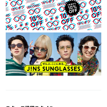
は、使用しないで下さい。また、これらを装着している人に本
製品を近づけないで下さい。
・強い衝撃から顔や目を保護するものではありません。
・本製品をご使用中にかゆみ・かぶれ・湿疹などの異常が生じ
た場合、見え方の違和感・頭痛・体調不良等が生じた場合は直
ちに使用を中止し医師にご相談ください。
・薄暮または夜間時において運転および路上で使用しないで下
さい。
・溶接などの遮光レンズとして使用しないで下さい。
・本製品はプレートが着脱可能な構造になっています。強い風
が当たる場合や、衝撃・振動・ひねりが加わる場合等は脱落の
可能性があるため、ご使用をお控え下さい。
・かける時、外す時は両手で丁寧に行って下さい。片手で行う
とプレートが外れる恐れがあります。
・テンプルの開閉はプレートを外した状態で行って下さい。
・高温の場所で使用・保管をしないで下さい。
・金属のような硬いものとの接触は、傷の原因となるため避け
て下さい。