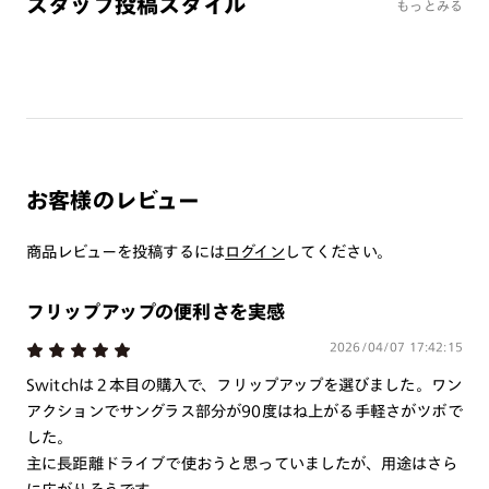
スタッフ投稿スタイル
・レンズ交換はできません。
もっとみる
・本製品はフレームと合わせてお使いいただくプレートです。
プレート単独ではお使いいただけません。
偏光レンズをご使用の際は、上記に加え、以下もご注意下さ
い。
・偏光レンズで自動車のフロントガラス等熱強化ガラスを見る
とひずみの干渉色が見えることがあります。レンズの特性であ
お客様のレビュー
り、品質に問題はございません。
・偏光レンズで液晶画面を見ると、種類や見る角度によって暗
商品レビューを投稿するには
ログイン
してください。
く見えたり、虹色（歪み）に見えることがありますのでご注意
下さい。
フリップアップの便利さを実感
・レンズ破損の原因となりますので、なるべく水に触れないよ
うご注意下さい。万が一、レンズに水がついてしまった場合は
2026/04/07 17:42:15
速やかに柔らかい布等で拭き取って下さい。また、超音波洗浄
Switchは２本目の購入で、フリップアップを選びました。ワン
機は、使用しないで下さい。
アクションでサングラス部分が90度はね上がる手軽さがツボで
した。
・フレーム形状の特性上作成いただけない度数がございます。
主に長距離ドライブで使おうと思っていましたが、用途はさら
単焦点（1.60～1.74）レンズ：SPH・CYL合算数値、 ＋