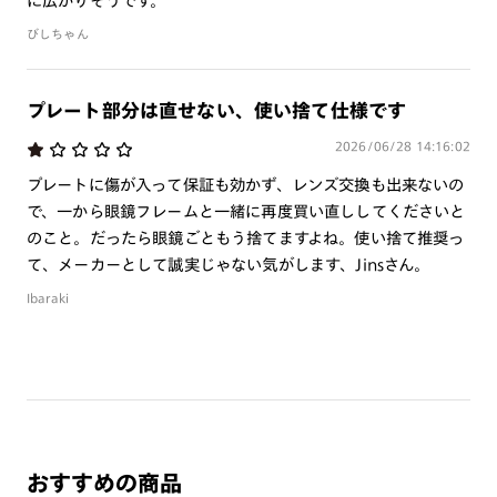
に広がりそうです。
（プラス）2.25以上は作成不可
びしちゃん
単焦点（1.76）レンズ ：SPH・CYL合算数値、 ＋（プ
ラス）5.25以上は作成不可
累進（1.60・1.67）レンズ ：＋（プラス）度数はすべて作
プレート部分は直せない、使い捨て仕様です
成不可
累進（1.76）レンズ ：遠用度数SPH・CYL合算数値、
2026/06/28 14:16:02
＋（プラス）2.75以上は作成不可
プレートに傷が入って保証も効かず、レンズ交換も出来ないの
で、一から眼鏡フレームと一緒に再度買い直ししてくださいと
※瞳孔間距離（P.D）数値によっては上記数値内であっても作
のこと。だったら眼鏡ごともう捨てますよね。使い捨て推奨っ
成ができない場合がございます。予めご了承ください。
て、メーカーとして誠実じゃない気がします、Jinsさん。
Ibaraki
おすすめの商品