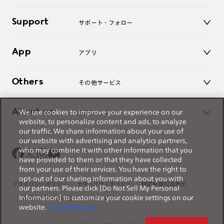
キッズ
マイページ／ログイン
Support
アクセサリー
サポート・フォロー
ログアウト
LINE公式アカウント
お知らせ
App
アプリ
よくあるご質問
ご利用ガイド
JINSアプリ
お問い合わせ
Others
その他サービス
3D WEB試着
About us
We use cookies to improve your experience on our
JINSについて
レンズ交換
website, to personalize content and ads, to analyze
オンラインギフト
our traffic. We share information about your use of
Magnify Life
価格案内
our website with advertising and analytics partners,
会社概要
who may combine it with other information that you
採用情報
have provided to them or that they have collected
法人のお客様
from your use of their services. You have the right to
opt-out of our sharing information about you with
出店について
プライバシーポリシー
セキュリティポリシー
特定商取引法表示
our partners. Please click [Do Not Sell My Personal
Information] to customize your cookie settings on our
薬機法に関する表記
サイトマップ
website.
Cookie Policy