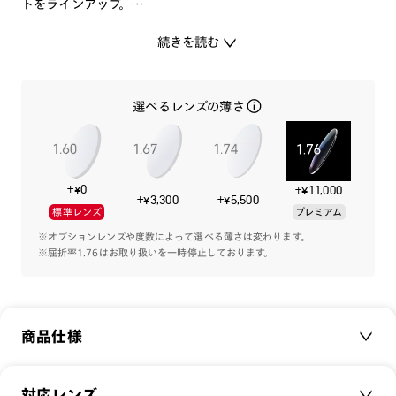
トをラインアップ。
続きを読む
専用のプレートケースが付属します。
選べるレンズの薄さ
-カラーレンズプレート-
[紫外線透過率]
0.1%以下
+¥0
+¥11,000
[可視光線透過率]
+¥3,300
+¥5,500
標準レンズ
プレミアム
COLOR 86：15%（偏光レンズ）
COLOR 94：32%（ドライブレンズ）
※オプションレンズや度数によって選べる薄さは変わります。
※屈折率1.76はお取り扱いを一時停止しております。
COLOR 97：16%（偏光レンズ）
注意事項
※本製品はプレートとフレームのセット商品です。プレートの
商品仕様
みの販売は行っておりませんのでご注意下さい。他の品番のプ
レートとの互換性はございません。
※本体にカラーレンズを入れ、サングラスプレートを併用した
商品名：
JINS Switch Flip Up
対応レンズ