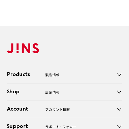
ラス）5.25以上は作成不可
累進（1.60・1.67）レンズ ：＋（プラス）度数はすべて作
成不可
累進（1.76）レンズ ：遠用度数SPH・CYL合算数値、
＋（プラス）2.75以上は作成不可
※瞳孔間距離（P.D）数値によっては上記数値内であっても作
成ができない場合がございます。予めご了承ください。
Products
製品情報
メガネ
Shop
店舗情報
サングラス
レンズ
店舗
コンタクトレンズ
Account
アカウント情報
オンラインショップ
老眼鏡
キッズ
マイページ／ログイン
Support
アクセサリー
サポート・フォロー
ログアウト