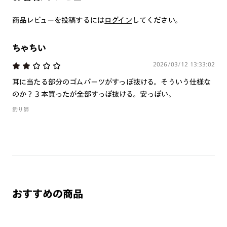
た場合は直ちに使用を中止し、医師にご相談下さい。
商品レビューを投稿するには
ログイン
してください。
偏光レンズをご使用の際は、上記に加え、以下もご注意下さ
い。
ちゃちい
・偏光レンズで自動車のフロントガラス等熱強化ガラスを見る
とひずみの干渉色が見えることがあります。レンズの特性であ
2026/03/12 13:33:02
り、品質に問題はございません。
耳に当たる部分のゴムパーツがすっぽ抜ける。そういう仕様な
・偏光レンズで液晶画面を見ると、種類や見る角度によって暗
のか？３本買ったが全部すっぽ抜ける。安っぽい。
く見えたり、虹色（歪み）に見えることがありますのでご注意
釣り師
下さい。
・レンズ破損の原因となりますので、なるべく水に触れないよ
うご注意下さい。万が一、レンズに水がついてしまった場合は
速やかに柔らかい布等で拭き取って下さい。また、超音波洗浄
機は、使用しないで下さい。
・フレーム形状の特性上作成いただけない度数がございます。
おすすめの商品
単焦点（1.60～1.74）レンズ：SPH・CYL合算数値、 ＋
（プラス）2.25以上は作成不可
単焦点（1.76）レンズ ：SPH・CYL合算数値、 ＋（プ