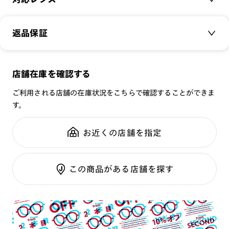
場合、可視光線透過率が下がり、信号機の色等が判断しづらく
品番：
MUF-25S-213
なる可能性がございます。その為、透明なレンズのみ選択可能
サイズ：
クリアレンズ（常用・老眼鏡用）
54□18-147○41
になっております。
返品保証
無敵コーティング
※プレートを装着したままケースに収納すると、フレームが傷
重さ：
18.2
g
重さについて
UVダブルカットレンズ
つく恐れがあります。プレートの収納は専用ケースをご利用く
スタイル：
ウェリントン
ださい。
メガネの度数が合わなくなっても、
店舗在庫を確認する
シリーズ：
SCENE
※オンラインショップで作成可能なレンズはショッピングカート内で表示され
※専用ケースの開口部に生地の破れや破損が生じた場合はご使
ご購入から半年間、2回まで交換保証可能
るレンズに限ります。それ以外の対応レンズについてはJINS実店舗でお取り扱
性別：
MEN
用を中止してください。
ご利用される店舗の在庫状況をこちらで確認することができま
いしております。
内部の金属パーツによりケガをする恐れがあります。
※注文時に【度つき】→【レンズ交換券を発行】をお選びのうえ、店頭にてオ
す。
鼻パッド：
クリングスタイプ
プションレンズ代金をお支払いください。（※一部レンズ交換不可の商品を
※＋3300円（税込）でUVダブルカットレンズへ、＋5500円
全国の店舗で無料フィッティング
除きます。）
フレーム素材：
フロント：樹脂
（税込）で遠近両用レンズ（遠近、中近、近近、サポートレン
修理のご相談もいつでもお気軽に
※お選び頂くフレームや度数によっては作成できない場合がございます。
お近くの店舗を指定
テンプル：樹脂
ズ含む）への交換が可能です。
※RIM限定の記載があるカラーレンズは商品名に＜R!M＞の記載があるフレー
ムのみの対応となります。
お客様の度数によっては作成できない場合がございます。レ
※詳しくは
レンズガイド
をご確認ください。
ご利用ガイド
ンズ作成に関する情報は以下に記載。
この商品がある店舗を探す
※レンズ度数により、フレームとプレートに隙間が生じる場合
がございます。
プレートについて
・本製品は磁石を使用しています。心臓ペースメーカーや電気