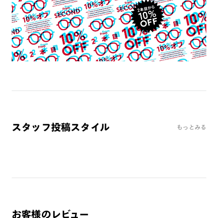
で作動する体内埋め込み装置などの医療機器を装着している方
は、使用しないで下さい。また、これらを装着している人に本
製品を近づけないで下さい。
・薄暮または夜間時における運転および路上で使用しないで下
さい。
・溶接などの遮光レンズとして使用しないで下さい。
・強い衝撃から顔や目を保護するものではありません。
・本製品はプレートが着脱可能な構造になっています。強い風
が当たる場合や、衝撃・振動・ひねりが加わる場合等は脱落の
可能性があるため、ご使用をお控え下さい。
スタッフ投稿スタイル
・かける時、外す時は両手で丁寧に行って下さい。片手で行う
もっとみる
とプレートが外れる恐れがあります。
・テンプルの開閉はプレートを外した状態で行って下さい。
・高温の場所で使用・保管をしないで下さい。
・金属のような硬いものとの接触は、傷の原因となるため避け
て下さい。
・レンズ交換はできません。
・本製品を使用中に見え方の違和感・頭痛・体調不良等が生じ
お客様のレビュー