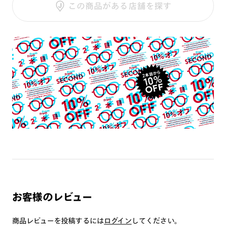
この商品がある店舗を探す
テンプル：樹脂
COLOR 197：37%
COLOR 386：16%
レンズ交換：
可 ※店舗にて対応 ※保証条件あり
使用上の注意
・肌に合わない時は使用を中止して医師に相談して下さい。
・薄暮または夜間時における運転用および路上で使用しないで
下さい。
・トンネルや暗いところでは使用しないで下さい。
・高温の場所での使用・保管はしないで下さい。
・通常使用での有害な紫外線を防ぐ事は出来ますが、溶接など
の遮光レンズとして使用しないで下さい。
・強い衝撃から顔や目を保護するものではありません。
・硬いものとの接触は避けて下さい。
【度付きカスタム・レンズ交換でご購入希望の方】
・レンズ交換代 3300円（税込） ＋ オプションレンズ代 が追
お客様のレビュー
加されます。
※標準クリアレンズ（度付き）へ交換される場合は、レンズ
商品レビューを投稿するには
ログイン
してください。
交換代のみとなります。