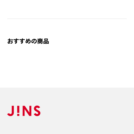
・オンラインショップでは度付き対応・レンズ交換に対応して
おりません。
・搭載レンズ以外への交換は店舗でのみ可能です。ご購入され
たサングラスをご持参の上、最寄りの店舗へご相談下さい。
・度数によっては度付き対応できない場合がございます。
おすすめの商品
・レンズ交換された場合、現在搭載されているレンズとは異な
るカラーとなります。
※製品の保証はつきません（レンズ交換いただいた場合はレン
ズのみ保証対象とさせていただきます。）