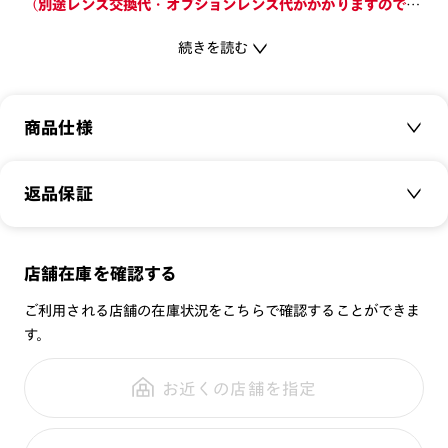
（別途レンズ交換代・オプションレンズ代がかかりますのでご
注意ください。）
続きを読む
日差しを遮る程よいカーブに顔に馴染むレンズシェイプ、細身
でシンプルなフレームにベーシックなカラーを用いた、老若男
女問わず誰でもかけやすいサングラス。
商品仕様
フレームの素材には超軽量樹脂であるスーパーエンジニアリン
商品名：
SUNGLASSES SLIM
返品保証
グプラスティックを採用し、軽さと弾力性のバランスが取れた
品番：
MUF-24S-247
快適なかけ心地を実現しています。
肌の馴染みやすさを考慮し、ブラウン系のレンズカラーを選
サイズ：
55.4□18.0-145.0○42
サングラス商品でも、
定。メガネのように日常的にお使いいただけます。
店舗在庫を確認する
重さ：
17
g
重さについて
レンズ交換をすれば「レンズ保証」が適用
スタイル：
ご利用される店舗の在庫状況をこちらで確認することができま
ウェリントン
サングラスを初めて使う方におすすめしたい一本です。
す。
-レンズ-
シリーズ：
サングラス
全国の店舗で無料フィッティング
[紫外線透過率]
性別：
UNISEX
修理のご相談もいつでもお気軽に
お近くの店舗を指定
0.1%以下
鼻パッド：
クリングスタイプ
フレーム素材：
フロント：樹脂
[可視光線透過率]
ご利用ガイド