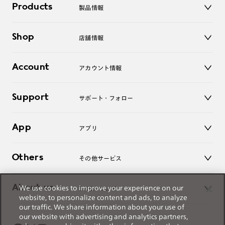
Products
製品情報
メガネ
Shop
店舗情報
サングラス
レンズ
店舗
コンタクトレンズ
Account
アカウント情報
オンラインショップ
老眼鏡
キッズ
マイページ／ログイン
Support
アクセサリー
サポート・フォロー
ログアウト
LINE公式アカウント
お知らせ
App
アプリ
よくあるご質問
ご利用ガイド
JINSアプリ
お問い合わせ
Others
その他サービス
3D WEB試着
About us
We use cookies to improve your experience on our
JINSについて
レンズ交換
website, to personalize content and ads, to analyze
オンラインギフト
our traffic. We share information about your use of
Magnify Life
価格案内
our website with advertising and analytics partners,
会社概要