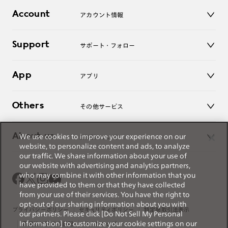
店舗
コンタクトレンズ
Account
アカウント情報
オンラインショップ
老眼鏡
キッズ
マイページ／ログイン
Support
アクセサリー
サポート・フォロー
ログアウト
LINE公式アカウント
お知らせ
App
アプリ
よくあるご質問
ご利用ガイド
JINSアプリ
お問い合わせ
Others
その他サービス
3D WEB試着
About us
We use cookies to improve your experience on our
JINSについて
レンズ交換
website, to personalize content and ads, to analyze
オンラインギフト
our traffic. We share information about your use of
Magnify Life
価格案内
our website with advertising and analytics partners,
会社概要
who may combine it with other information that you
採用情報
have provided to them or that they have collected
法人のお客様
from your use of their services. You have the right to
opt-out of our sharing information about you with
出店について
プライバシーポリシー
セキュリティポリシー
特定商取引法表示
our partners. Please click [Do Not Sell My Personal
Information] to customize your cookie settings on our
薬機法に関する表記
サイトマップ