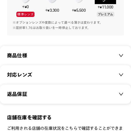
+¥0
+¥11,000
素材には強度のあるウルテム素材を採用することで、より薄
+¥3,300
+¥5,500
標準レンズ
プレミアム
く、軽く。テンプルには丈夫で柔らかなβチタンを使用してい
るのでかけ心地も担保したフレームです。
※オプションレンズや度数によって選べる薄さは変わります。
※屈折率1.76はお取り扱いを一時停止しております。
トレンドである大きめの玉形「ラウンド」タイプ。流行のクラ
シックテイストを繊細なラインで実現した上品なデザインに仕
上げました。
商品仕様
トレンドのデザインにチャレンジしてみたいお客様におすすめ
の1本です。
商品名：
Combination Titanium
対応レンズ
品番：
MUF-19S-231
※こちらの商品のカラー・柄によっては個体差がございます。
サイズ：
クリアレンズ（常用・老眼鏡用）
49.2□20.0-148.0○44
※鼻パッドの仕様変更により、画像と違う形状の鼻パッドで作
返品保証
無敵コーティング
成する場合がございます。
重さ：
12.5
g
重さについて
遠近レンズ
ご了承ください。
スタイル：
ラウンド
JINS SCREEN
メガネの度数が合わなくなっても、
店舗在庫を確認する
シリーズ：
TODAY
可視光調光レンズ
ご購入から半年間、2回まで交換保証可能
性別：
MEN
ご利用される店舗の在庫状況をこちらで確認することができま
可視光調光UVダブルカットレンズ