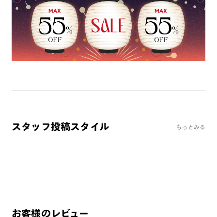
ミラーレンズ
※オンラインショップで作成可能なレンズはショッピングカート内で表示され
るレンズに限ります。それ以外の対応レンズについてはJINS実店舗でお取り扱
いしております。
※注文時に【度つき】→【レンズ交換券を発行】をお選びのうえ、店頭にてオ
プションレンズ代金をお支払いください。（※一部レンズ交換不可の商品を
除きます。）
※お選び頂くフレームや度数によっては作成できない場合がございます。
※RIM限定の記載があるカラーレンズは商品名に＜R!M＞の記載があるフレー
ムのみの対応となります。
※詳しくは
レンズガイド
をご確認ください。
スタッフ投稿スタイル
もっとみる
よくある質問
Q
オンラインショップで遠近両用レンズ（累進レンズ）のメ
ガネを作成できますか？
A
オンラインショップで遠近両用レンズ（クリアレンズの
み）をご注文の場合、レンズ交換券を選択後に店舗にて度
お客様のレビュー