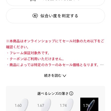
似合い度
を判定する
※本商品はオンラインショップにてセール対象のため以下をご
確認ください。
・フレーム保証対象外です。
・クーポンはご利用いただけません。
・商品によっては特定のカラーのみセール価格となります。カ
ラーを切り替えてご確認ください。
続きを読む
・店舗とオンラインショップで価格が異なる場合があります。
・店舗在庫ボタンを選択している際は通常価格となります。店
舗でご購入の場合は店頭価格をご確認ください。
選べるレンズの薄さ
フロントとテンプル(つる)で異なる素材を使用したコンビネー
ションチタニウムフレーム。