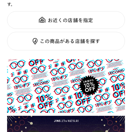
す。
鼻パッド：
クリングスタイプ
可視光調光SCREEN
全国の店舗で無料フィッティング
フレーム素材：
フロント：樹脂
調光レンズ
修理のご相談もいつでもお気軽に
お近くの店舗を指定
テンプル：チタン合金（βチタン）
調光UVダブルカット
調光SCREEN
ご利用ガイド
くもり止めレンズ
この商品がある店舗を探す
カラーレンズ：ダークカラー
カラーレンズ：ミディアムカラー
カラーレンズ：ライトカラー
カラーレンズ：トレンドカラー
コンシーラーカラー
コンシーラーカラーUVダブルカット
チークカラー
偏光レンズ
アクティブレンズ
UVダブルカットレンズ
JINS VIOLET+