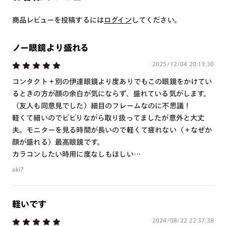
つき対応可能です。
商品とレンズ交換券が届きましたらお近くのJINS店舗へご
商品レビューを投稿するには
ログイン
してください。
持参ください。なお、特注レンズの為、後日お渡しとなり
作成日数をいただきます。
ノー眼鏡より盛れる
2025/12/04 20:13:30
ご注文の手順は以下をご参照ください。
コンタクト＋別の伊達眼鏡より度ありでもこの眼鏡をかけてい
1. カート画面内「レンズ選択へ」ボタンより「度つきレン
るときの方が顔の余白が気にならず、盛れている気がします。
ズまたは店舗でレンズ作成」を選択
（友人も同意見でした）細目のフレームなのに不思議！
軽くて細いのでビビりながら取り扱ってましたが意外と大丈
2. 遠近レンズより「遠近両用」を選択のうえ、購入手続き
夫。モニターを見る時間が長いので軽くて疲れない（＋なぜか
画面へ
顔が盛れる）最高眼鏡です。
3. 「度数がわからない方・店舗でレンズ作成」を選択
カラコンしたい時用に度なしもほしい…
※オプションレンズと組み合わせた遠近両用（累進）レンズはオンラインシ
aki7
ョップでご注文できません。
※フレームの天地幅は30mm以上推奨です。その他注意事項はレンズガイド
をご参照ください。
※JINS極上遠近レンズは追加料金22,000円（税込み）を頂戴いたします。
軽いです
※単焦点レンズでレンズ交換券を選択の場合、店舗で遠近両用代5,500円
2024/08/22 22:37:38
（税込み）を頂戴いたします。