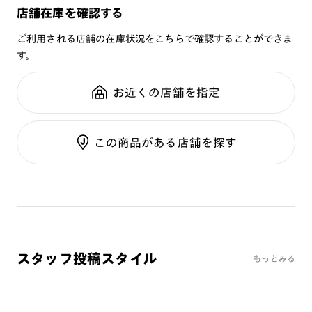
JINS SCREEN
メガネの度数が合わなくなっても、
店舗在庫を確認する
シリーズ：
STANDARD
可視光調光レンズ
ご購入から半年間、2回まで交換保証可能
性別：
MEN
ご利用される店舗の在庫状況をこちらで確認することができま
可視光調光UVダブルカットレンズ
す。
鼻パッド：
クリングスタイプ
可視光調光SCREEN
全国の店舗で無料フィッティング
フレーム素材：
フロント：チタニウム
調光レンズ
修理のご相談もいつでもお気軽に
お近くの店舗を指定
テンプル：チタニウム
調光UVダブルカット
調光SCREEN
ご利用ガイド
くもり止めレンズ
この商品がある店舗を探す
カラーレンズ：ダークカラー
カラーレンズ：ミディアムカラー
カラーレンズ：ライトカラー
カラーレンズ：トレンドカラー
コンシーラーカラー
コンシーラーカラーUVダブルカット
スタッフ投稿スタイル
もっとみる
偏光レンズ
アクティブレンズ
UVダブルカットレンズ