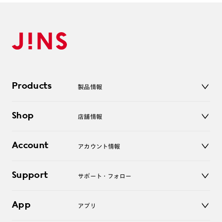
A
オンラインショップで遠近両用レンズ（クリアレンズの
み）をご注文の場合、レンズ交換券を選択後に店舗にて度
つき対応可能です。
商品とレンズ交換券が届きましたらお近くのJINS店舗へご
持参ください。なお、特注レンズの為、後日お渡しとなり
作成日数をいただきます。
ご注文の手順は以下をご参照ください。
Products
製品情報
メガネ
1. カート画面内「レンズ選択へ」ボタンより「度つきレン
Shop
店舗情報
サングラス
ズまたは店舗でレンズ作成」を選択
レンズ
2. 遠近レンズより「遠近両用」を選択のうえ、購入手続き
店舗
コンタクトレンズ
Account
アカウント情報
画面へ
オンラインショップ
老眼鏡
キッズ
3. 「度数がわからない方・店舗でレンズ作成」を選択
マイページ／ログイン
Support
アクセサリー
サポート・フォロー
ログアウト
※オプションレンズと組み合わせた遠近両用（累進）レンズはオンラインシ
ョップでご注文できません。
LINE公式アカウント
お知らせ
※フレームの天地幅は30mm以上推奨です。その他注意事項はレンズガイド
App
アプリ
をご参照ください。
よくあるご質問
※JINS極上遠近レンズは追加料金22,000円（税込み）を頂戴いたします。
ご利用ガイド