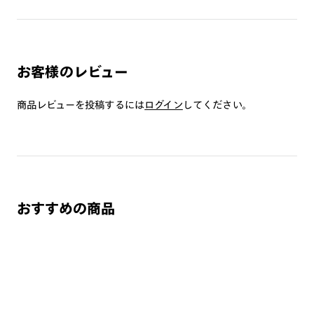
JINS VIOLET+
ミラーレンズ
※オンラインショップで作成可能なレンズはショッピングカート内で表示され
お客様のレビュー
るレンズに限ります。それ以外の対応レンズについてはJINS実店舗でお取り扱
いしております。
※注文時に【度つき】→【レンズ交換券を発行】をお選びのうえ、店頭にてオ
商品レビューを投稿するには
ログイン
してください。
プションレンズ代金をお支払いください。（※一部レンズ交換不可の商品を
除きます。）
※お選び頂くフレームや度数によっては作成できない場合がございます。
※RIM限定の記載があるカラーレンズは商品名に＜R!M＞の記載があるフレー
ムのみの対応となります。
※詳しくは
レンズガイド
をご確認ください。
おすすめの商品
よくある質問
Q
オンラインショップで遠近両用レンズ（累進レンズ）のメ
ガネを作成できますか？