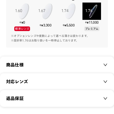
+¥0
+¥11,000
+¥3,300
+¥5,500
標準レンズ
プレミアム
※オプションレンズや度数によって選べる薄さは変わります。
※屈折率1.76はお取り扱いを一時停止しております。
商品仕様
商品名：
Sheet Titanium
対応レンズ
品番：
MTF-22A-250
サイズ：
クリアレンズ（常用・老眼鏡用）
53□18-134○39
返品保証
無敵コーティング
重さ：
17
g
重さについて
遠近レンズ
スタイル：
ウェリントン