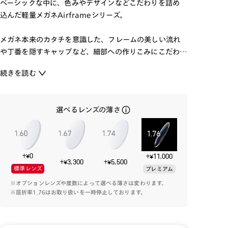
ベーシックな中に、色みやデザインなどこだわりを詰め
込んだ軽量メガネAirframeシリーズ。
メガネ本来のカタチを意識した、フレームの美しい流れ
や丁番を隠すキャップなど、細部への作りこみにこだわ
り、バランスの良い量感と軽さを兼ね備えています。
続きを読む
渋みのあるボルドーからクリアまで、幅広い年代の方にマ
ッチする実用的なカラーバリエーションです。
選べるレンズの薄さ
柔らかいかけ心地の使いやすいメガネに仕上がっていま
す。
+¥0
+¥11,000
※ラバーモダン部分は、ご自身でも調整が可能です。折り
+¥3,300
+¥5,500
標準レンズ
プレミアム
曲げを何度も繰り返すと破損の原因になりますのでご注
※オプションレンズや度数によって選べる薄さは変わります。
意ください。
※屈折率1.76はお取り扱いを一時停止しております。