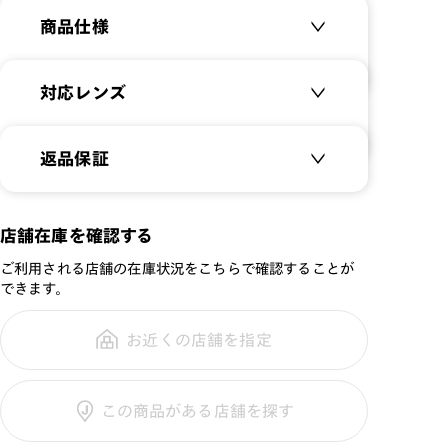
商品仕様
商品名：
LightWeight -Bold-
対応レンズ
品番：
MRN-18A-041
サイズ：
クリアレンズ（常用・老眼鏡用）
54□17-145○29
返品保証
無敵コーティング
重さ：
14.5
g
重さについて
JINS SCREEN
スタイル：
スクエア
可視光調光レンズ
メガネの度数が合わなくなっても、
店舗在庫を確認する
シリーズ：
STANDARD
ご購入から半年間、2回まで交換保
可視光調光UVダブルカットレンズ
ご利用される店舗の在庫状況をこちらで確認することが
性別：
MEN
証可能
可視光調光SCREEN
できます。
鼻パッド：
フレーム一体型
調光レンズ
フレーム素材：
フロント：樹脂
調光UVダブルカット
お近くの店舗を指定
全国の店舗で無料フィッティング修
テンプル：樹脂
調光SCREEN
理のご相談もいつでもお気軽に
くもり止めレンズ
この商品がある店舗を探す
カラーレンズ：ダークカラー
ご利用ガイド
カラーレンズ：ミディアムカラー