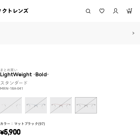
タクトレンズ
0
まとめ買い
LightWeight -Bold-
スタンダード
MRN-18A-041
カラー：
マットブラック(97)
¥
5,900