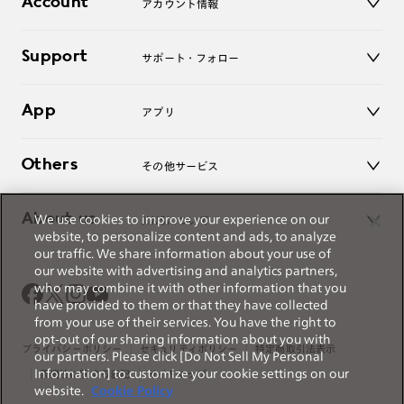
Account
アカウント情報
オンラインショップ
老眼鏡
キッズ
マイページ／ログイン
Support
アクセサリー
サポート・フォロー
ログアウト
LINE公式アカウント
お知らせ
App
アプリ
よくあるご質問
ご利用ガイド
JINSアプリ
お問い合わせ
Others
その他サービス
3D WEB試着
About us
We use cookies to improve your experience on our
JINSについて
レンズ交換
website, to personalize content and ads, to analyze
オンラインギフト
our traffic. We share information about your use of
Magnify Life
価格案内
our website with advertising and analytics partners,
会社概要
who may combine it with other information that you
採用情報
have provided to them or that they have collected
法人のお客様
from your use of their services. You have the right to
opt-out of our sharing information about you with
出店について
プライバシーポリシー
セキュリティポリシー
特定商取引法表示
our partners. Please click [Do Not Sell My Personal
Information] to customize your cookie settings on our
薬機法に関する表記
サイトマップ
website.
Cookie Policy