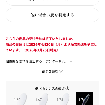
似合い度
を判定する
こちらの商品の受注予約は終了いたしました。
商品のお届けは2026年4月20日（月）より順次発送を予定し
ています。（2026年3月25日時点）
個性的な表情を演出する、アンダーリム。
続きを読む
“花”のモチーフを添えて、ふわりと儚い余韻を。
レゼの首元の“ピン”をさりげなくデザイン。
選べるレンズの薄さ
チェンソーマンの“スターターロープ”付きオリジナルケースと
ポチタデザインのメガネ拭きが付属します。