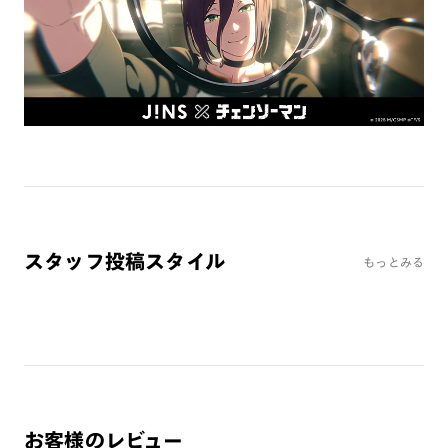
※オンラインショップで作成可能なレンズはショッピングカート内で表示され
るレンズに限ります。それ以外の対応レンズについてはJINS実店舗でお取り扱
いしております。
※注文時に【度つき】→【レンズ交換券を発行】をお選びのうえ、店頭にてオ
プションレンズ代金をお支払いください。（※一部レンズ交換不可の商品を
除きます。）
※お選び頂くフレームや度数によっては作成できない場合がございます。
※RIM限定の記載があるカラーレンズは商品名に＜R!M＞の記載があるフレー
ムのみの対応となります。
※詳しくは
レンズガイド
をご確認ください。
スタッフ投稿スタイル
もっとみる
よくある質問
Q
オンラインショップで遠近両用レンズ（累進レンズ）のメ
ガネを作成できますか？
A
オンラインショップで遠近両用レンズ（クリアレンズの
み）をご注文の場合、レンズ交換券を選択後に店舗にて度
つき対応可能です。
お客様のレビュー