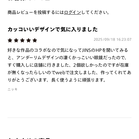
商品とレンズ交換券が届きましたらお近くのJINS店舗へご
持参ください。なお、特注レンズの為、後日お渡しとなり
商品レビューを投稿するには
ログイン
してください。
作成日数をいただきます。
カッコいいデザインで気に入りました
ご注文の手順は以下をご参照ください。
2025/09/18 16:23:07
1. カート画面内「レンズ選択へ」ボタンより「度つきレン
好きな作品のコラボなので気になってJINSのHPを開いてみる
ズまたは店舗でレンズ作成」を選択
と、アンダーリムデザインの凄くかっこいい眼鏡だったので、
2. 遠近レンズより「遠近両用」を選択のうえ、購入手続き
すぐ購入しに店舗に行きました、2個欲しかったのですが在庫
画面へ
が無くなったらしいのでwebで注文しました、作ってくれてあ
りがとうございます、長く使うように頑張ります。
3. 「度数がわからない方・店舗でレンズ作成」を選択
ニッキ
※オプションレンズと組み合わせた遠近両用（累進）レンズはオンラインシ
ョップでご注文できません。
※フレームの天地幅は30mm以上推奨です。その他注意事項はレンズガイド
をご参照ください。
※JINS極上遠近レンズは追加料金22,000円（税込み）を頂戴いたします。
※単焦点レンズでレンズ交換券を選択の場合、店舗で遠近両用代5,500円
（税込み）を頂戴いたします。