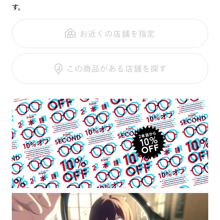
量に達し次第、販売を終了させていただきます。
す。
鼻パッド：
クリングスタイプ
可視光調光SCREEN
・セット品のメガネケース、メガネ拭きの個別販売はございま
全国の店舗で無料フィッティング
フレーム素材：
フロント：樹脂
調光レンズ
せん。
修理のご相談もいつでもお気軽に
お近くの店舗を指定
テンプル：樹脂
調光UVダブルカット
・転売・譲渡は禁止させていただきます。
調光SCREEN
・本商品はJINSオンラインショップ限定での販売です。店舗で
ご利用ガイド
くもり止めレンズ
の販売はございません。
この商品がある店舗を探す
・商品画像は一部イメージとなり、実物と異なる可能性がござ
カラーレンズ：ダークカラー
います。
カラーレンズ：ミディアムカラー
・お客様の度数によっては、作成できない場合がございます。
カラーレンズ：ライトカラー
カラーレンズ：トレンドカラー
コンシーラーカラー
コンシーラーカラーUVダブルカット
偏光レンズ
アクティブレンズ
UVダブルカットレンズ
JINS VIOLET+
ミラーレンズ