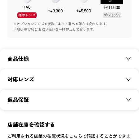
+¥0
+¥11,000
【注意事項】
+¥3,300
+¥5,500
標準レンズ
プレミアム
・JINSオンラインショップでのご予約には、JINSアカウント登
録が必要です。
※オプションレンズや度数によって選べる薄さは変わります。
※屈折率1.76はお取り扱いを一時停止しております。
・ 商品の発送は上記期間を予定していますが、天候や交通事
情、ご注文内容等によってお届けが遅れる場合がございます。
・本受注販売は、やむを得ない事情により、予告なく中止・変
更となる場合があります。
商品仕様
・JINSオンラインショップからの配送は日本国内のみとなり、
海外発送は対応しておりません。
・JAFクーポン・お誕生日クーポン・マイレージクーポンはご
商品名：
JINS×チェンソーマン レゼモデル
対応レンズ
使用可能です。
品番：
MRF-25A-209
・本商品は「代引き支払い」「コンビニ各店舗での前払い」
サイズ：
クリアレンズ（常用・老眼鏡用）
49.1□21.8-145.0○31
「コンビニ受け取り」「店舗受け取り」「日時指定」はできま
返品保証
無敵コーティング
せん。
重さ：
24.5
g
重さについて
遠近レンズ
・本商品は、ご注文後のキャンセルや内容変更、およびお客様
スタイル：
アンダーリム
事由による初期不良以外での返品・交換はお受け致しかねま
JINS SCREEN
メガネの度数が合わなくなっても、
店舗在庫を確認する
シリーズ：
TODAY
す。
可視光調光レンズ
ご購入から半年間、2回まで交換保証可能
性別：
MEN
・本商品は数量限定のため、予約受付期間内であっても予定数
ご利用される店舗の在庫状況をこちらで確認することができま
可視光調光UVダブルカットレンズ