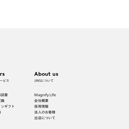
商品とレンズ交換券が届きましたらお近
くのJINS店舗へご持参ください。なお、
特注レンズの為、後日お渡しとなり作成
日数をいただきます。
ご注文の手順は以下をご参照ください。
1. カート画面内「レンズ選択へ」ボタン
より「度つきレンズまたは店舗でレン
ズ作成」を選択
2. 遠近レンズより「遠近両用」を選択の
rs
About us
うえ、購入手続き画面へ
ービス
JINSについて
3. 「度数がわからない方・店舗でレンズ
B試着
Magnify Life
作成」を選択
交換
会社概要
※オプションレンズと組み合わせた遠近両用（累
インギフト
採用情報
進）レンズはオンラインショップでご注文できませ
内
法人のお客様
ん。
出店について
※フレームの天地幅は30mm以上推奨です。その他注
意事項はレンズガイドをご参照ください。