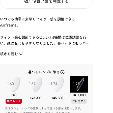
似合い度
を判定する
いつでも簡単に素早くフィット感を調整できる
Airframe。
フィット感を調節できるQuickFit機構は位置調整を行
い、顔に合わせやすくなりました。鼻パッドにもラバー
素材を採用し、ズレやすべりを軽減させています。
続きを読む
また、ラバーパーツの形状を調整したことでより落ち着
きのある印象になり、仕事からプライベートまで幅広い場
面でお使いいただけます。
選べるレンズの薄さ
-使用方法-
・本製品のフィット感を上げる場合、耳掛け部分を下に
+¥0
+¥11,000
曲げて調整してください。
+¥3,300
+¥5,500
標準レンズ
プレミアム
※オプションレンズや度数によって選べる薄さは変わります。
-注意事項-
※屈折率1.76はお取り扱いを一時停止しております。