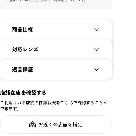
・耳に掛け部分を調整する際、掛け外しの際に髪や皮膚
が挟まる可能性がありますのでご注意ください。本製品を
外す場合は耳掛け部分を戻さずに、つるを横に広げると
髪や皮膚が挟まりにくくなります。
商品仕様
・接触プレーを伴う激しいスポーツなどでは使用しない
でください。
商品名：
Airframe Quick Fit
対応レンズ
品番：
MRF-23A-089
サイズ：
クリアレンズ（常用・老眼鏡用）
56.3□16.0-147.0○34
返品保証
無敵コーティング
重さ：
17
g
重さについて
遠近レンズ
スタイル：
スクエア
JINS SCREEN
メガネの度数が合わなくなっても、
店舗在庫を確認する
シリーズ：
STANDARD
ご購入から半年間、2回まで交換保
可視光調光レンズ
ご利用される店舗の在庫状況をこちらで確認することが
性別：
MEN
証可能
可視光調光UVダブルカットレンズ
できます。
鼻パッド：
その他
可視光調光SCREEN
フレーム素材：
フロント：樹脂
調光レンズ
お近くの店舗を指定
全国の店舗で無料フィッティング修
テンプル：樹脂
調光UVダブルカット
理のご相談もいつでもお気軽に