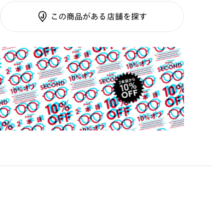
調光SCREEN
この商品がある店舗を探す
くもり止めレンズ
ご利用ガイド
カラーレンズ：ダークカラー
カラーレンズ：ミディアムカラー
カラーレンズ：ライトカラー
カラーレンズ：トレンドカラー
コンシーラーカラー
コンシーラーカラーUVダブルカット
偏光レンズ
アクティブレンズ
UVダブルカットレンズ
JINS VIOLET+
ミラーレンズ
※オンラインショップで作成可能なレンズはショッピン
グカート内で表示されるレンズに限ります。それ以外の
対応レンズについてはJINS実店舗でお取り扱いしてお
ります。
※注文時に【度つき】→【レンズ交換券を発行】をお選