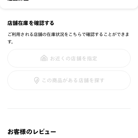
無敵コーティング
みの販売は行っておりませんのでご注意下さい。他の品番のプ
重さ：
21
g
重さについて
UVダブルカットレンズ
レートとの互換性はございません。
スタイル：
スクエア
※本体にカラーレンズを入れ、サングラスプレートを併用した
メガネの度数が合わなくなっても、
店舗在庫を確認する
シリーズ：
SCENE
※オンラインショップで作成可能なレンズはショッピングカート内で表示され
場合、可視光線透過率が下がり、信号機の色等が判断しづらく
ご購入から半年間、2回まで交換保証可能
るレンズに限ります。それ以外の対応レンズについてはJINS実店舗でお取り扱
性別：
MEN
なる可能性がございます。その為、透明なレンズのみ選択可能
ご利用される店舗の在庫状況をこちらで確認することができま
いしております。
になっております。
※注文時に【度つき】→【レンズ交換券を発行】をお選びのうえ、店頭にてオ
す。
鼻パッド：
その他
プションレンズ代金をお支払いください。（※一部レンズ交換不可の商品を
※プレートを装着したままケースに収納すると、フレームが傷
全国の店舗で無料フィッティング
除きます。）
フレーム素材：
フロント：樹脂
つく恐れがあります。プレートの収納は専用ケースをご利用く
修理のご相談もいつでもお気軽に
※お選び頂くフレームや度数によっては作成できない場合がございます。
お近くの店舗を指定
テンプル：樹脂
ださい。
※RIM限定の記載があるカラーレンズは商品名に＜R!M＞の記載があるフレー
ムのみの対応となります。
※専用ケースの開口部に生地の破れや破損が生じた場合はご使
※詳しくは
レンズガイド
をご確認ください。
ご利用ガイド
用を中止してください。
この商品がある店舗を探す
内部の金属パーツによりケガをする恐れがあります。
※店頭で＋3300円（税込）でUVダブルカットレンズへ、＋
5500円（税込）で累進レンズへの交換が可能です。
お客様の度数によっては作成できない場合がございます。
※レンズ度数により、フレームとプレートに隙間が生じる場合
がございます。
お客様のレビュー
プレートについて