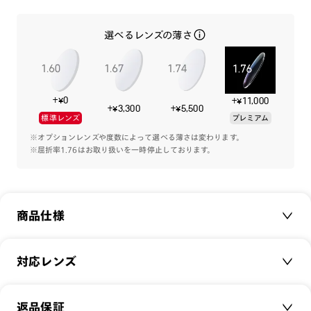
Sportsシーンにも使いやすいデザインと、QuickFit構造のテ
選べるレンズの薄さ
ンプルエンドや調整可能な鼻パッドでズレを軽減。
機能と共に、ファッション性にもこだわる方にオススメの1本
です。
+¥0
+¥11,000
専用のプレートケースが付属します。
+¥3,300
+¥5,500
標準レンズ
プレミアム
※オプションレンズや度数によって選べる薄さは変わります。
※屈折率1.76はお取り扱いを一時停止しております。
-カラーレンズプレート-
[紫外線透過率]
0.1%以下
[可視光線透過率]
商品仕様
COLOR 58（偏光レンズ）：15%
COLOR 94（偏光レンズ）：15%
商品名：
JINS Switch Sports
対応レンズ
品番：
MRF-22S-092
注意事項
サイズ：
クリアレンズ（常用・老眼鏡用）
56□16-147○36
※本製品はプレートとフレームのセット商品です。プレートの
返品保証