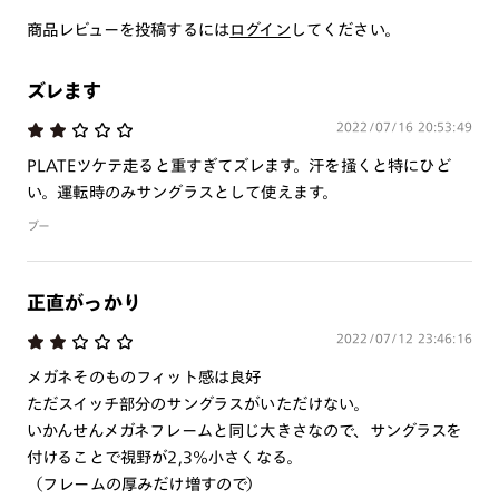
・本製品は磁石を使用しています。心臓ペースメーカーや電気
商品レビューを投稿するには
ログイン
してください。
で作動する体内埋め込み装置などの医療機器を装着している方
は、使用しないで下さい。また、これらを装着している人に本
ズレます
製品を近づけないで下さい。
2022/07/16 20:53:49
・薄暮または夜間時における運転および路上で使用しないで下
さい。
PLATEツケテ走ると重すぎてズレます。汗を掻くと特にひど
・溶接などの遮光レンズとして使用しないで下さい。
い。運転時のみサングラスとして使えます。
・強い衝撃から顔や目を保護するものではありません。
ブー
・偏光レンズで自動車のフロントガラス等熱強化ガラスを見る
とひずみの干渉色が見えることがあります。レンズの特性であ
り、品質には問題はございません。
正直がっかり
・偏光レンズで液晶画面を見ると種類や見る角度によって暗く
2022/07/12 23:46:16
見えたり、虹色（歪み）に見えることがありますのでご注意下
さい。
メガネそのものフィット感は良好
・本製品はプレートが着脱可能な構造になっています。強い風
ただスイッチ部分のサングラスがいただけない。
が当たる場合や、衝撃・振動・ひねりが加わる場合等は脱落の
いかんせんメガネフレームと同じ大きさなので、サングラスを
可能性があるため、ご使用をお控え下さい。
付けることで視野が2,3%小さくなる。
・かける時、外す時は両手で丁寧に行って下さい。片手で行う
（フレームの厚みだけ増すので）