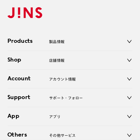
Products
製品情報
メガネ
Shop
店舗情報
サングラス
レンズ
店舗
コンタクトレンズ
Account
アカウント情報
オンラインショップ
老眼鏡
キッズ
マイページ／ログイン
Support
アクセサリー
サポート・フォロー
ログアウト
LINE公式アカウント
お知らせ
App
アプリ
よくあるご質問
ご利用ガイド
JINSアプリ
お問い合わせ
Others
その他サービス