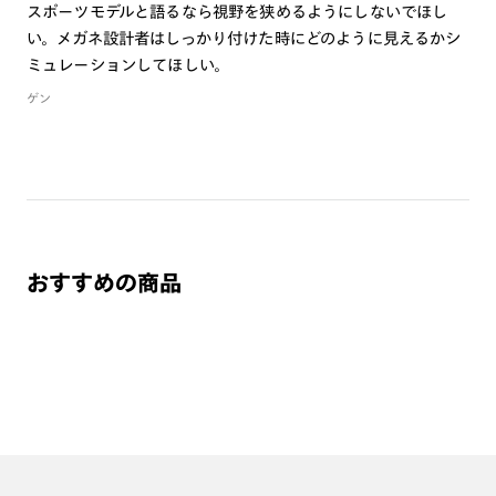
とプレートが外れる恐れがあります。
スポーツモデルと語るなら視野を狭めるようにしないでほし
・テンプルの開閉はプレートを外した状態で行って下さい。
い。メガネ設計者はしっかり付けた時にどのように見えるかシ
・高温の場所で使用・保管をしないで下さい。
ミュレーションしてほしい。
・金属のような硬いものとの接触は、傷の原因となるため避け
ゲン
て下さい。
・レンズ破損の原因となりますので、なるべく水に触れないよ
うご注意下さい。万が一、レンズに水がついてしまった場合は
速やかに柔らかい布等で拭き取って下さい。また、超音波洗浄
機は、使用しないで下さい。
・レンズ交換はできません。
・本製品を使用中に見え方の違和感・頭痛・体調不良等が生じ
おすすめの商品
た場合は直ちに使用を中止し、医師にご相談下さい。
・フレーム形状の特性上作成いただけない度数がございます。
単焦点レンズ S面C面合算:-9.00以上/ S：+度数作成不可
累 進レンズ S：+度数はすべて作成不可
特集ページはこちら⇒
【JINS Switch】