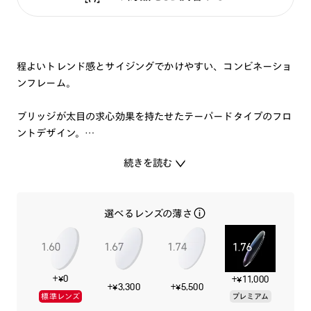
程よいトレンド感とサイジングでかけやすい、コンビネーショ
ンフレーム。
ブリッジが太目の求心効果を持たせたテーパードタイプのフロ
ントデザイン。
顔なじみしやすいカラーリング。
続きを読む
日本人の平均顔の黄金比を導き出しかけやすいサイズ感にしま
した。
選べるレンズの薄さ
今よりも少し精悍な印象が欲しい時の一本です。
特集ページはこちら⇒
【JINS 2022 FALL&WINTER
+¥0
+¥11,000
COLLECTION】
+¥3,300
+¥5,500
標準レンズ
プレミアム