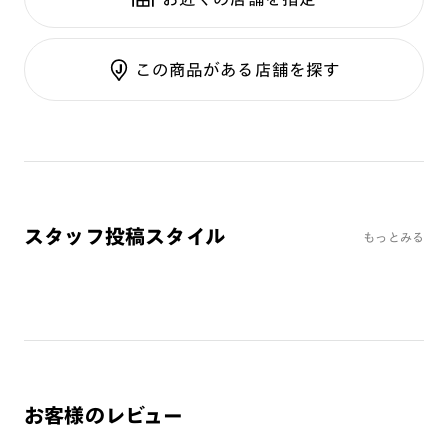
テンプル：樹脂
調光UVダブルカット
調光SCREEN
ご利用ガイド
くもり止めレンズ
この商品がある店舗を探す
カラーレンズ：ダークカラー
カラーレンズ：ミディアムカラー
カラーレンズ：ライトカラー
カラーレンズ：トレンドカラー
コンシーラーカラー
コンシーラーカラーUVダブルカット
スタッフ投稿スタイル
もっとみる
チークカラー
偏光レンズ
アクティブレンズ
UVダブルカットレンズ
JINS VIOLET+
ミラーレンズ
お客様のレビュー
※オンラインショップで作成可能なレンズはショッピングカート内で表示され
るレンズに限ります。それ以外の対応レンズについてはJINS実店舗でお取り扱