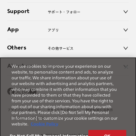
キッズ
マイページ／ログイン
Support
アクセサリー
サポート・フォロー
ログアウト
LINE公式アカウント
お知らせ
App
アプリ
よくあるご質問
ご利用ガイド
JINSアプリ
お問い合わせ
Others
その他サービス
3D WEB試着
About us
We use cookies to improve your experience on our
JINSについて
レンズ交換
website, to personalize content and ads, to analyze
オンラインギフト
our traffic. We share information about your use of
Magnify Life
価格案内
our website with advertising and analytics partners,
会社概要
who may combine it with other information that you
採用情報
have provided to them or that they have collected
法人のお客様
from your use of their services. You have the right to
opt-out of our sharing information about you with
出店について
プライバシーポリシー
セキュリティポリシー
特定商取引法表示
our partners. Please click [Do Not Sell My Personal
Information] to customize your cookie settings on our
薬機法に関する表記
サイトマップ
website.
Cookie Policy
© JINS Inc. All Rights Reserved.