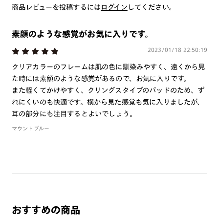
商品レビューを投稿するには
いしております。
ログイン
してください。
※注文時に【度つき】→【レンズ交換券を発行】をお選びのうえ、店頭にてオ
プションレンズ代金をお支払いください。（※一部レンズ交換不可の商品を
除きます。）
素顔のような感覚がお気に入りです。
※お選び頂くフレームや度数によっては作成できない場合がございます。
2023/01/18 22:50:19
※RIM限定の記載があるカラーレンズは商品名に＜R!M＞の記載があるフレー
ムのみの対応となります。
クリアカラーのフレームは肌の色に馴染みやすく、遠くから見
※詳しくは
レンズガイド
をご確認ください。
た時には素顔のような感覚があるので、お気に入りです。
また軽くてかけやすく、クリングスタイプのパッドのため、ず
れにくいのも快適です。横から見た感覚も気に入りましたが、
よくある質問
耳の部分にも注目するとよいでしょう。
マウントブルー
Q
オンラインショップで遠近両用レンズ（累進レンズ）のメ
ガネを作成できますか？
A
オンラインショップで遠近両用レンズ（クリアレンズの
み）をご注文の場合、レンズ交換券を選択後に店舗にて度
つき対応可能です。
商品とレンズ交換券が届きましたらお近くのJINS店舗へご
おすすめの商品
持参ください。なお、特注レンズの為、後日お渡しとなり