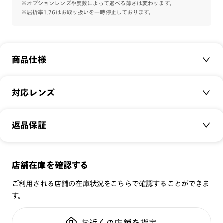
※オプションレンズや度数によって選べる薄さは変わります。
※屈折率1.76はお取り扱いを一時停止しております。
商品仕様
商品名：
Combination Airframe&metal NUANCE
対応レンズ
品番：
MRF-22A-052
サイズ：
クリアレンズ（常用・老眼鏡用）
49□20-151○40
返品保証
無敵コーティング
重さ：
17
g
重さについて
遠近レンズ
スタイル：
ウェリントン
JINS SCREEN
メガネの度数が合わなくなっても、
店舗在庫を確認する
シリーズ：
TODAY
可視光調光レンズ
ご購入から半年間、2回まで交換保証可能
性別：
MEN
ご利用される店舗の在庫状況をこちらで確認することができま
可視光調光UVダブルカットレンズ
す。
鼻パッド：
クリングスタイプ
可視光調光SCREEN
全国の店舗で無料フィッティング
フレーム素材：
フロント：樹脂
調光レンズ
修理のご相談もいつでもお気軽に
お近くの店舗を指定