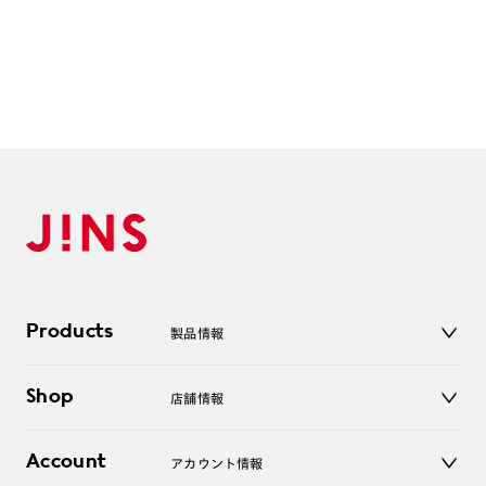
作成日数をいただきます。
ご注文の手順は以下をご参照ください。
1. カート画面内「レンズ選択へ」ボタンより「度つきレン
ズまたは店舗でレンズ作成」を選択
2. 遠近レンズより「遠近両用」を選択のうえ、購入手続き
画面へ
3. 「度数がわからない方・店舗でレンズ作成」を選択
※オプションレンズと組み合わせた遠近両用（累進）レンズはオンラインシ
ョップでご注文できません。
※フレームの天地幅は30mm以上推奨です。その他注意事項はレンズガイド
Products
製品情報
をご参照ください。
※JINS極上遠近レンズは追加料金22,000円（税込み）を頂戴いたします。
メガネ
※単焦点レンズでレンズ交換券を選択の場合、店舗で遠近両用代5,500円
Shop
店舗情報
（税込み）を頂戴いたします。
サングラス
レンズ
店舗
コンタクトレンズ
Account
アカウント情報
オンラインショップ
老眼鏡