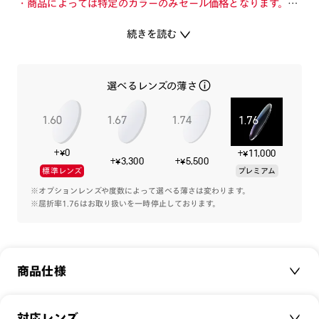
・商品によっては特定のカラーのみセール価格となります。カ
ラーを切り替えてご確認ください。
続きを読む
・店舗とオンラインショップで価格が異なる場合があります。
・店舗在庫ボタンを選択している際は通常価格となります。店
舗でご購入の場合は店頭価格をご確認ください。
選べるレンズの薄さ
1本でメガネにもサングラスにもスイッチ。
日常使いしやすいベーシックな玉型に高機能レンズプレートが
+¥0
+¥11,000
セットのモデル。
+¥3,300
+¥5,500
標準レンズ
プレミアム
車の運転やアクティブシーンで活躍する、ドライブ/偏光レン
ズプレートをラインアップ。
※オプションレンズや度数によって選べる薄さは変わります。
※屈折率1.76はお取り扱いを一時停止しております。
専用のプレートケースが付属します。
商品仕様
-カラーレンズプレート-
[紫外線透過率]
0.1%以下
商品名：
JINS Switch Basic
対応レンズ