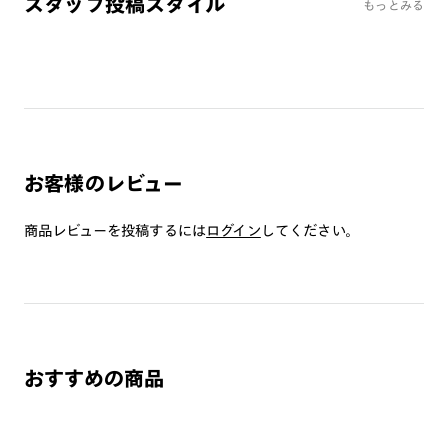
スタッフ投稿スタイル
さい。
もっとみる
・溶接などの遮光レンズとして使用しないで下さい。
・本製品はプレートが着脱可能な構造になっています。強い風
が当たる場合や、衝撃・振動・ひねりが加わる場合等は脱落の
可能性があるため、ご使用をお控え下さい。
・かける時、外す時は両手で丁寧に行って下さい。片手で行う
とプレートが外れる恐れがあります。
・テンプルの開閉はプレートを外した状態で行って下さい。
お客様のレビュー
・高温の場所で使用・保管をしないで下さい。
・金属のような硬いものとの接触は、傷の原因となるため避け
商品レビューを投稿するには
ログイン
してください。
て下さい。
・レンズ交換はできません。
偏光レンズをご使用の際は、上記に加え、以下もご注意下さ
い。
・偏光レンズで自動車のフロントガラス等熱強化ガラスを見る
おすすめの商品
とひずみの干渉色が見えることがあります。レンズの特性であ
り、品質に問題はございません。
・偏光レンズで液晶画面を見ると、種類や見る角度によって暗