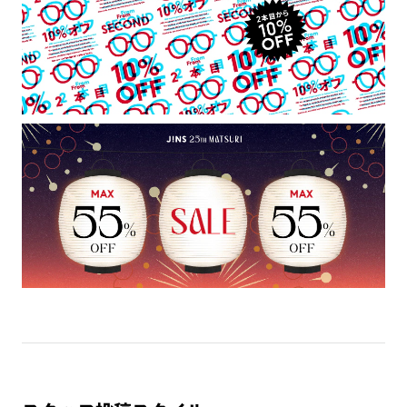
内部の金属パーツによりケガをする恐れがあります。
※＋3300円（税込）～でUVダブルカットレンズへ、店頭にて
＋5500円（税込）～で遠近両用レンズ（遠近、中近、近近、
サポートレンズ含む）への交換が可能です。
お客様の度数によっては作成できない場合がございます。
※レンズ度数により、フレームとプレートに隙間が生じる場合
がございます。
プレートについて
・本製品は磁石を使用しています。心臓ペースメーカーや電気
で作動する体内埋め込み装置などの医療機器を装着している方
は、使用しないで下さい。また、これらを装着している人に本
製品を近づけないで下さい。
・強い衝撃から顔や目を保護するものではありません。
・本製品をご使用中にかゆみ・かぶれ・湿疹などの異常が生じ
た場合、見え方の違和感・頭痛・体調不良等が生じた場合は直
ちに使用を中止し医師にご相談ください。
・薄暮または夜間時において運転および路上で使用しないで下