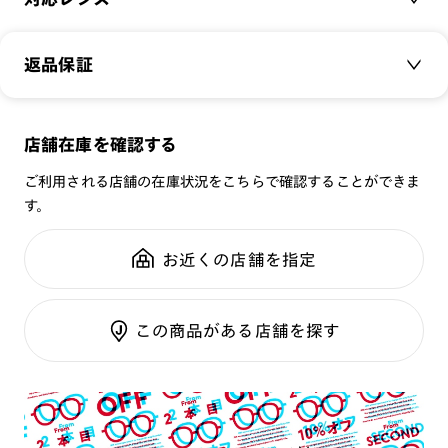
品番：
MMF-25S-216
[可視光線透過率]
サイズ：
クリアレンズ（常用・老眼鏡用）
54□19-146○41
COLOR 97：16%（偏光レンズ）
返品保証
無敵コーティング
COLOR 98：15%（偏光レンズ）
重さ：
20.3
g
重さについて
UVダブルカットレンズ
COLOR 99：32%（ドライブレンズ）
スタイル：
ウェリントン
メガネの度数が合わなくなっても、
店舗在庫を確認する
シリーズ：
SCENE
※オンラインショップで作成可能なレンズはショッピングカート内で表示され
注意事項
ご購入から半年間、2回まで交換保証可能
るレンズに限ります。それ以外の対応レンズについてはJINS実店舗でお取り扱
性別：
MEN
※本製品はプレートとフレームのセット商品です。プレートの
ご利用される店舗の在庫状況をこちらで確認することができま
いしております。
みの販売は行っておりませんのでご注意下さい。他の品番のプ
※注文時に【度つき】→【レンズ交換券を発行】をお選びのうえ、店頭にてオ
す。
鼻パッド：
クリングスタイプ
プションレンズ代金をお支払いください。（※一部レンズ交換不可の商品を
レートとの互換性はございません。
全国の店舗で無料フィッティング
除きます。）
フレーム素材：
フロント：メタル
※本体にカラーレンズを入れ、サングラスプレートを併用した
修理のご相談もいつでもお気軽に
※お選び頂くフレームや度数によっては作成できない場合がございます。
お近くの店舗を指定
テンプル：メタル
場合、可視光線透過率が下がり、信号機の色等が判断しづらく
※RIM限定の記載があるカラーレンズは商品名に＜R!M＞の記載があるフレー
ムのみの対応となります。
なる可能性がございます。その為、透明なレンズのみ選択可能
※詳しくは
レンズガイド
をご確認ください。
ご利用ガイド
になっております。
この商品がある店舗を探す
※プレートを装着したままケースに収納すると、フレームが傷
つく恐れがあります。プレートの収納は専用ケースをご利用く
ださい。
※専用ケースの開口部に生地の破れや破損が生じた場合はご使
用を中止してください。