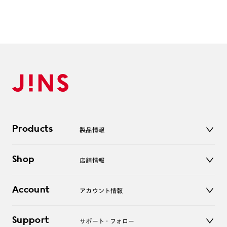
く見えたり、虹色（歪み）に見えることがありますのでご注意
下さい。
・レンズ破損の原因となりますので、なるべく水に触れないよ
うご注意下さい。万が一、レンズに水がついてしまった場合は
速やかに柔らかい布等で拭き取って下さい。また、超音波洗浄
機は、使用しないで下さい。
・フレーム形状の特性上作成いただけない度数がございます。
単焦点レンズ S：+度数はすべて作成不可
累 進レンズ S：+度数はすべて作成不可
Products
製品情報
メガネ
Shop
店舗情報
サングラス
レンズ
店舗
コンタクトレンズ
Account
アカウント情報
オンラインショップ
老眼鏡
キッズ
マイページ／ログイン
Support
アクセサリー
サポート・フォロー
ログアウト