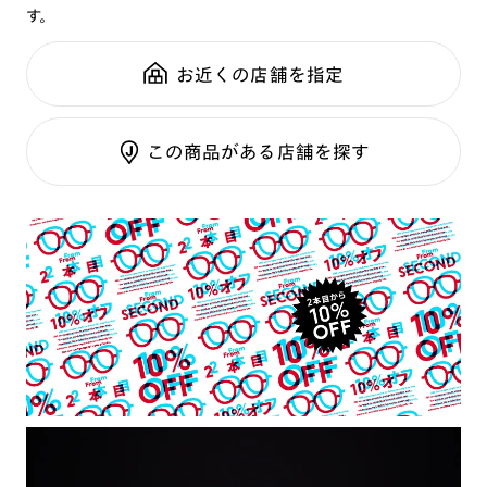
す。
鼻パッド：
クリングスタイプ
可視光調光SCREEN
全国の店舗で無料フィッティング
フレーム素材：
フロント：メタル
調光レンズ
修理のご相談もいつでもお気軽に
お近くの店舗を指定
テンプル：メタル
調光UVダブルカット
調光SCREEN
ご利用ガイド
くもり止めレンズ
この商品がある店舗を探す
カラーレンズ：ダークカラー
カラーレンズ：ミディアムカラー
カラーレンズ：ライトカラー
カラーレンズ：トレンドカラー
コンシーラーカラー
コンシーラーカラーUVダブルカット
偏光レンズ
アクティブレンズ
UVダブルカットレンズ
JINS VIOLET+
ミラーレンズ