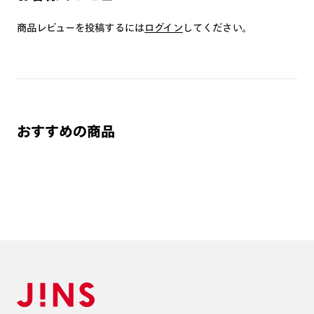
商品とレンズ交換券が届きましたらお近くのJINS店舗へご
持参ください。なお、特注レンズの為、後日お渡しとなり
商品レビューを投稿するには
ログイン
してください。
作成日数をいただきます。
ご注文の手順は以下をご参照ください。
1. カート画面内「レンズ選択へ」ボタンより「度つきレン
ズまたは店舗でレンズ作成」を選択
おすすめの商品
2. 遠近レンズより「遠近両用」を選択のうえ、購入手続き
画面へ
3. 「度数がわからない方・店舗でレンズ作成」を選択
※オプションレンズと組み合わせた遠近両用（累進）レンズはオンラインシ
ョップでご注文できません。
※フレームの天地幅は30mm以上推奨です。その他注意事項はレンズガイド
をご参照ください。
※JINS極上遠近レンズは追加料金22,000円（税込み）を頂戴いたします。
※単焦点レンズでレンズ交換券を選択の場合、店舗で遠近両用代5,500円
（税込み）を頂戴いたします。