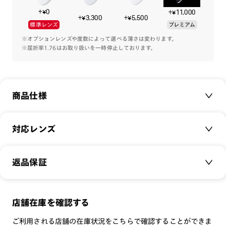
+¥0
+¥11,000
+¥3,300
+¥5,500
標準レンズ
プレミアム
※オプションレンズや度数によって選べる薄さは変わります。
※屈折率1.76はお取り扱いを一時停止しております。
商品仕様
商品名：
STANDARD Rim&Sheet Metal
対応レンズ
品番：
MMF-22A-276
サイズ：
クリアレンズ（常用・老眼鏡用）
55□17-139○30
返品保証
無敵コーティング
重さ：
19
g
重さについて
遠近レンズ
スタイル：
スクエア
JINS SCREEN
メガネの度数が合わなくなっても、
店舗在庫を確認する
シリーズ：
STANDARD
可視光調光レンズ
ご購入から半年間、2回まで交換保証可能
性別：
MEN
ご利用される店舗の在庫状況をこちらで確認することができま
可視光調光UVダブルカットレンズ