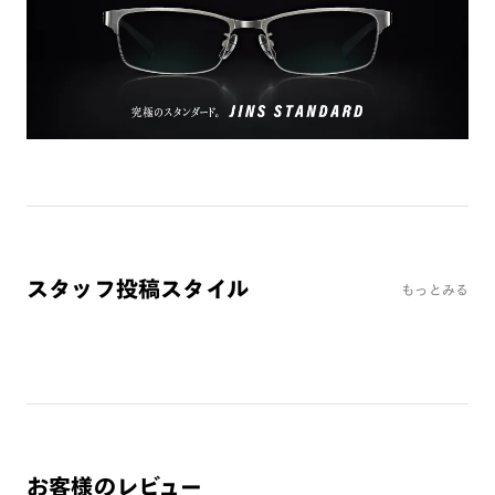
※オンラインショップで作成可能なレンズはショッピングカート内で表示され
るレンズに限ります。それ以外の対応レンズについてはJINS実店舗でお取り扱
いしております。
※注文時に【度つき】→【レンズ交換券を発行】をお選びのうえ、店頭にてオ
プションレンズ代金をお支払いください。（※一部レンズ交換不可の商品を
除きます。）
※お選び頂くフレームや度数によっては作成できない場合がございます。
※RIM限定の記載があるカラーレンズは商品名に＜R!M＞の記載があるフレー
ムのみの対応となります。
※詳しくは
レンズガイド
をご確認ください。
スタッフ投稿スタイル
もっとみる
よくある質問
Q
オンラインショップで遠近両用レンズ（累進レンズ）のメ
ガネを作成できますか？
A
オンラインショップで遠近両用レンズ（クリアレンズの
み）をご注文の場合、レンズ交換券を選択後に店舗にて度
つき対応可能です。
お客様のレビュー