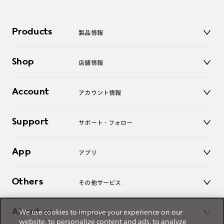
Products
製品情報
メガネ
Shop
店舗情報
サングラス
レンズ
店舗
コンタクトレンズ
Account
アカウント情報
オンラインショップ
老眼鏡
キッズ
マイページ／ログイン
Support
アクセサリー
サポート・フォロー
ログアウト
LINE公式アカウント
お知らせ
App
アプリ
よくあるご質問
ご利用ガイド
JINSアプリ
お問い合わせ
Others
その他サービス
3D WEB試着
About us
We use cookies to improve your experience on our
JINSについて
レンズ交換
website, to personalize content and ads, to analyze