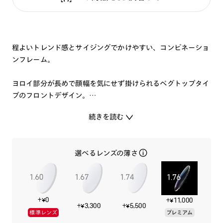
程よいトレンド感とサイジングでかけやすい、コンビネーショ
ンフレーム。
ヨロイ部分が長めで顔幅を気にせず掛けられるペグトップタイ
プのフロントデザイン。
顔なじみしやすいカラーリング。
続きを読む
日本人の平均顔の黄金比を導き出しかけやすいサイズ感にしま
した。
選べるレンズの薄さ
今よりも少しスッキリとした印象が欲しい時の一本です。
特集ページはこちら⇒
【JINS 2022 FALL&WINTER
+¥0
+¥11,000
COLLECTION】
+¥3,300
+¥5,500
標準レンズ
プレミアム