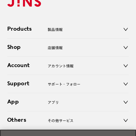
Products
製品情報
メガネ
Shop
店舗情報
サングラス
レンズ
店舗
コンタクトレンズ
Account
アカウント情報
オンラインショップ
老眼鏡
キッズ
マイページ／ログイン
Support
アクセサリー
サポート・フォロー
ログアウト
LINE公式アカウント
お知らせ
App
アプリ
よくあるご質問
ご利用ガイド
JINSアプリ
お問い合わせ
Others
その他サービス
3D WEB試着