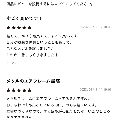
商品レビューを投稿するには
いしております。
ログイン
してください。
※注文時に【度つき】→【レンズ交換券を発行】をお選びのうえ、店頭にてオ
プションレンズ代金をお支払いください。（※一部レンズ交換不可の商品を
除きます。）
すごく良いです！
※お選び頂くフレームや度数によっては作成できない場合がございます。
2024/02/10 17:18:48
※RIM限定の記載があるカラーレンズは商品名に＜R!M＞の記載があるフレー
ムのみの対応となります。
軽くて、かけ心地良くて、すごく良いです！
※詳しくは
レンズガイド
をご確認ください。
自分が敏感な体質ということもあって、
色んなメガネを試しましたが、、、
これが一番しっくりきました！
よくある質問
ざっき。
Q
オンラインショップで遠近両用レンズ（累進レンズ）のメ
ガネを作成できますか？
メタルのエアフレーム最高
A
オンラインショップで遠近両用レンズ（クリアレンズの
2023/05/15 14:19:03
み）をご注文の場合、レンズ交換券を選択後に店舗にて度
メタルフレームにエアフレームってあるんですね。
つき対応可能です。
おしゃれでちゃんとしているのに、めちゃ軽～いです。
商品とレンズ交換券が届きましたらお近くのJINS店舗へご
華奢なつくりなので、ずり落ちが心配でしたが、いまのところ
持参ください。なお、特注レンズの為、後日お渡しとなり
落ちてきません。