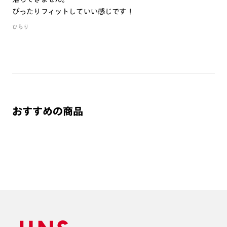
作成日数をいただきます。
ぴったりフィットしていい感じです！
ひらり
ご注文の手順は以下をご参照ください。
1. カート画面内「レンズ選択へ」ボタンより「度つきレン
ズまたは店舗でレンズ作成」を選択
2. 遠近レンズより「遠近両用」を選択のうえ、購入手続き
画面へ
おすすめの商品
3. 「度数がわからない方・店舗でレンズ作成」を選択
※オプションレンズと組み合わせた遠近両用（累進）レンズはオンラインシ
ョップでご注文できません。
※フレームの天地幅は30mm以上推奨です。その他注意事項はレンズガイド
をご参照ください。
※JINS極上遠近レンズは追加料金22,000円（税込み）を頂戴いたします。
※単焦点レンズでレンズ交換券を選択の場合、店舗で遠近両用代5,500円
（税込み）を頂戴いたします。