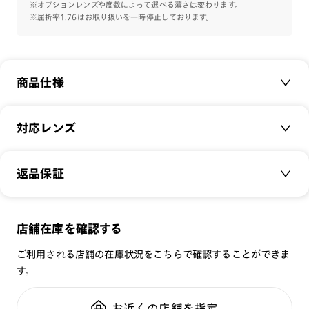
※オプションレンズや度数によって選べる薄さは変わります。
※屈折率1.76はお取り扱いを一時停止しております。
商品仕様
商品名：
Combination Airframe&metal NUANCE
対応レンズ
品番：
MMF-22A-055
サイズ：
クリアレンズ（常用・老眼鏡用）
48□20-149○41
返品保証
無敵コーティング
重さ：
15
g
重さについて
遠近レンズ
スタイル：
その他
JINS SCREEN
メガネの度数が合わなくなっても、
店舗在庫を確認する
シリーズ：
TODAY
可視光調光レンズ
ご購入から半年間、2回まで交換保証可能
性別：
MEN
ご利用される店舗の在庫状況をこちらで確認することができま
可視光調光UVダブルカットレンズ
す。
鼻パッド：
クリングスタイプ
可視光調光SCREEN
全国の店舗で無料フィッティング
フレーム素材：
フロント：メタル
調光レンズ
修理のご相談もいつでもお気軽に
お近くの店舗を指定