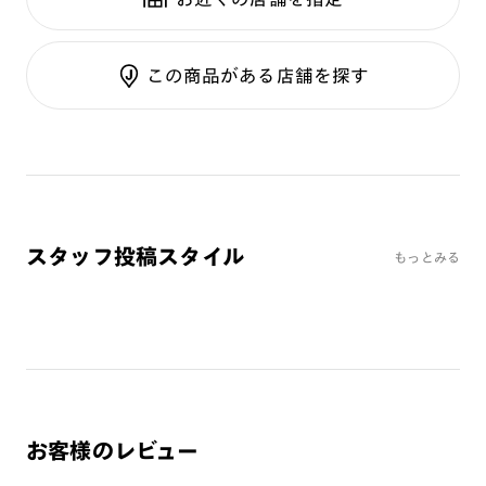
テンプル：樹脂
調光UVダブルカット
調光SCREEN
ご利用ガイド
くもり止めレンズ
この商品がある店舗を探す
カラーレンズ：ダークカラー
カラーレンズ：ミディアムカラー
カラーレンズ：ライトカラー
カラーレンズ：トレンドカラー
コンシーラーカラー
コンシーラーカラーUVダブルカット
スタッフ投稿スタイル
もっとみる
チークカラー
偏光レンズ
アクティブレンズ
UVダブルカットレンズ
JINS VIOLET+
ミラーレンズ
お客様のレビュー
※オンラインショップで作成可能なレンズはショッピングカート内で表示され
るレンズに限ります。それ以外の対応レンズについてはJINS実店舗でお取り扱