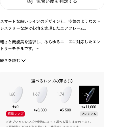
似合い度
を判定する
スマートな細いラインのデザインと、空気のようなスト
レスフリーなかけ心地を実現したエアフレーム。
軽さと機能美を追求し、あらゆるニーズに対応したエン
トリーモデルです。
素材は、軽量と弾力性、透明感のある色みの軽量樹脂を
続きを読む
採用。
コンパクトな丁番と上質なメタルパーツで高級感を演出
しました。
選べるレンズの薄さ
テンプル先のメタルパーツで前後の重心バランスを取っ
ており、レンズを入れた状態で快適な掛け心地を実現でき
る設計にバージョンアップしました。
+¥0
+¥11,000
+¥3,300
+¥5,500
標準レンズ
プレミアム
※オプションレンズや度数によって選べる薄さは変わります。
※屈折率1.76はお取り扱いを一時停止しております。