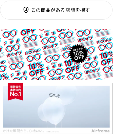
テンプル：サスティナブル
調光SCREEN
素材
この商品がある店舗を探す
くもり止めレンズ
ご利用ガイド
カラーレンズ：ダークカラー
カラーレンズ：ミディアムカラー
カラーレンズ：ライトカラー
カラーレンズ：トレンドカラー
コンシーラーカラー
コンシーラーカラーUVダブルカット
偏光レンズ
アクティブレンズ
UVダブルカットレンズ
JINS VIOLET+
ミラーレンズ
※オンラインショップで作成可能なレンズはショッピン
グカート内で表示されるレンズに限ります。それ以外の
対応レンズについてはJINS実店舗でお取り扱いしてお
ります。
※注文時に【度つき】→【レンズ交換券を発行】をお選