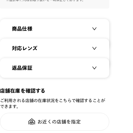
商品仕様
商品名：
Airframe Slim
対応レンズ
品番：
MGF-26S-040
サイズ：
クリアレンズ（常用・老眼鏡用）
55.4□17.0-153.0○38
返品保証
無敵コーティング
重さ：
13.8
g
重さについて
遠近レンズ
スタイル：
ウェリントン
JINS SCREEN
メガネの度数が合わなくなっても、
店舗在庫を確認する
シリーズ：
Airframe
ご購入から半年間、2回まで交換保
可視光調光レンズ
ご利用される店舗の在庫状況をこちらで確認することが
性別：
MEN
証可能
可視光調光UVダブルカットレンズ
できます。
鼻パッド：
クリングスタイプ
可視光調光SCREEN
フレーム素材：
フロント：サスティナブル
調光レンズ
お近くの店舗を指定
全国の店舗で無料フィッティング修
素材
調光UVダブルカット
理のご相談もいつでもお気軽に