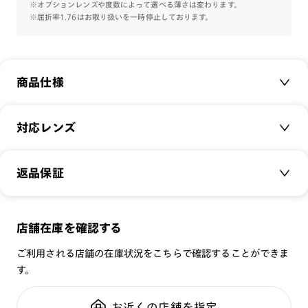
す。
※オプションレンズや度数によって選べる薄さは変わります。
※屈折率1.76はお取り扱いを一時停止しております。
人気のカラーリングで取り揃えました。
※こちらの商品のカラー・柄によっては個体差がございます。
商品仕様
商品名：
Basic Slim
対応レンズ
品番：
MGF-23S-117
サイズ：
クリアレンズ（常用・老眼鏡用）
54□16-151○31
返品保証
無敵コーティング
重さ：
12.5
g
重さについて
遠近レンズ
スタイル：
スクエア
JINS SCREEN
メガネの度数が合わなくなっても、
店舗在庫を確認する
シリーズ：
STANDARD
可視光調光レンズ
ご購入から半年間、2回まで交換保証可能
性別：
MEN
ご利用される店舗の在庫状況をこちらで確認することができま
可視光調光UVダブルカットレンズ
す。
鼻パッド：
フレーム一体型
可視光調光SCREEN
全国の店舗で無料フィッティング
フレーム素材：
フロント：サスティナブル素材
調光レンズ
修理のご相談もいつでもお気軽に
お近くの店舗を指定