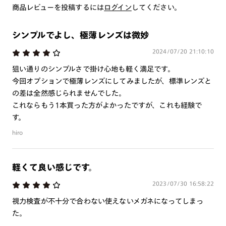
※注文時に【度つき】→【レンズ交換券を発行】をお選びのうえ、店頭にてオ
商品レビューを投稿するには
ログイン
してください。
プションレンズ代金をお支払いください。（※一部レンズ交換不可の商品を
除きます。）
※お選び頂くフレームや度数によっては作成できない場合がございます。
シンプルでよし、極薄レンズは微妙
※RIM限定の記載があるカラーレンズは商品名に＜R!M＞の記載があるフレー
ムのみの対応となります。
2024/07/20 21:10:10
※詳しくは
レンズガイド
をご確認ください。
狙い通りのシンプルさで掛け心地も軽く満足です。
今回オプションで極薄レンズにしてみましたが、標準レンズと
の差は全然感じられませんでした。
よくある質問
これならもう1本買った方がよかったですが、これも経験で
す。
Q
オンラインショップで遠近両用レンズ（累進レンズ）のメ
hiro
ガネを作成できますか？
A
オンラインショップで遠近両用レンズ（クリアレンズの
軽くて良い感じです。
み）をご注文の場合、レンズ交換券を選択後に店舗にて度
つき対応可能です。
2023/07/30 16:58:22
商品とレンズ交換券が届きましたらお近くのJINS店舗へご
視力検査が不十分で合わない使えないメガネになってしまっ
持参ください。なお、特注レンズの為、後日お渡しとなり
た。
作成日数をいただきます。