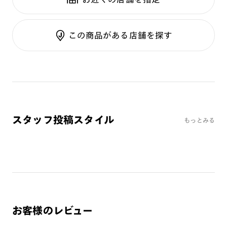
テンプル：サスティナブル素材
調光UVダブルカット
調光SCREEN
ご利用ガイド
くもり止めレンズ
この商品がある店舗を探す
カラーレンズ：ダークカラー
カラーレンズ：ミディアムカラー
カラーレンズ：ライトカラー
カラーレンズ：トレンドカラー
コンシーラーカラー
コンシーラーカラーUVダブルカット
スタッフ投稿スタイル
もっとみる
偏光レンズ
アクティブレンズ
UVダブルカットレンズ
JINS VIOLET+
ミラーレンズ
※オンラインショップで作成可能なレンズはショッピングカート内で表示され
お客様のレビュー
るレンズに限ります。それ以外の対応レンズについてはJINS実店舗でお取り扱
いしております。