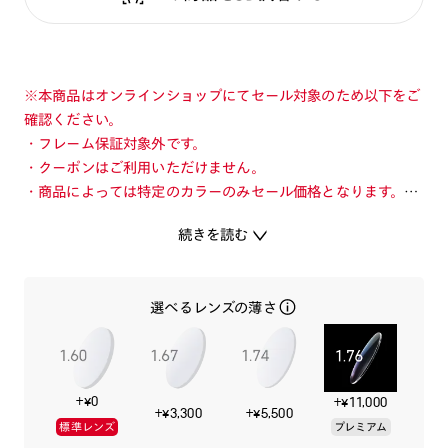
※本商品はオンラインショップにてセール対象のため以下をご
確認ください。
・フレーム保証対象外です。
・クーポンはご利用いただけません。
・商品によっては特定のカラーのみセール価格となります。カ
ラーを切り替えてご確認ください。
続きを読む
・店舗とオンラインショップで価格が異なる場合があります。
・店舗在庫ボタンを選択している際は通常価格となります。店
舗でご購入の場合は店頭価格をご確認ください。
選べるレンズの薄さ
軽量樹脂素材を採用した、気軽にかけやすいエントリーモデ
ル。
+¥0
+¥11,000
ややボリュームのある太めのフレームにベーシックな玉型で、
+¥3,300
+¥5,500
標準レンズ
プレミアム
掛けこなしやすく普段使いしやすいデザインに仕上げていま