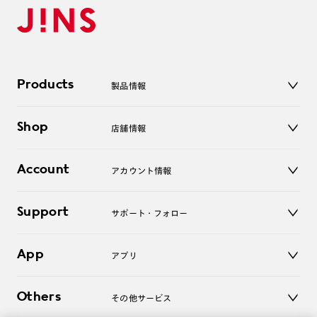
Products
製品情報
メガネ
Shop
店舗情報
サングラス
レンズ
店舗
コンタクトレンズ
Account
アカウント情報
オンラインショップ
老眼鏡
キッズ
マイページ／ログイン
Support
アクセサリー
サポート・フォロー
ログアウト
LINE公式アカウント
お知らせ
App
アプリ
よくあるご質問
ご利用ガイド
JINSアプリ
お問い合わせ
Others
その他サービス