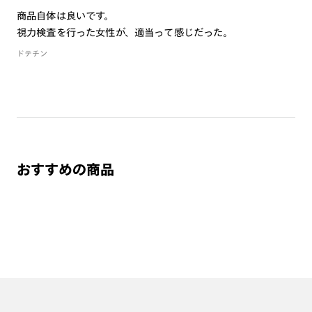
商品自体は良いです。
ご注文の手順は以下をご参照ください。
視力検査を行った女性が、適当って感じだった。
ドテチン
1. カート画面内「レンズ選択へ」ボタンより「度つきレン
ズまたは店舗でレンズ作成」を選択
2. 遠近レンズより「遠近両用」を選択のうえ、購入手続き
画面へ
3. 「度数がわからない方・店舗でレンズ作成」を選択
※オプションレンズと組み合わせた遠近両用（累進）レンズはオンラインシ
おすすめの商品
ョップでご注文できません。
※フレームの天地幅は30mm以上推奨です。その他注意事項はレンズガイド
をご参照ください。
※JINS極上遠近レンズは追加料金22,000円（税込み）を頂戴いたします。
※単焦点レンズでレンズ交換券を選択の場合、店舗で遠近両用代5,500円
（税込み）を頂戴いたします。