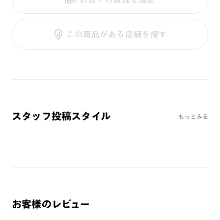
テンプル：サスティナブル素材
調光UVダブルカット
調光SCREEN
ご利用ガイド
くもり止めレンズ
この商品がある店舗を探す
カラーレンズ：ダークカラー
カラーレンズ：ミディアムカラー
カラーレンズ：ライトカラー
カラーレンズ：トレンドカラー
コンシーラーカラー
コンシーラーカラーUVダブルカット
スタッフ投稿スタイル
もっとみる
偏光レンズ
アクティブレンズ
UVダブルカットレンズ
JINS VIOLET+
ミラーレンズ
※オンラインショップで作成可能なレンズはショッピングカート内で表示され
お客様のレビュー
るレンズに限ります。それ以外の対応レンズについてはJINS実店舗でお取り扱
いしております。