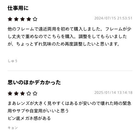
仕事用に
ご注文の手順は以下をご参照ください。
2024/07/15 21:53:51
1. カート画面内「レンズ選択へ」ボタンより「度つきレン
他のフレームで遠近両用を初めて購入しました。フレームが少
ズまたは店舗でレンズ作成」を選択
し丈夫で重めなのでこちらを購入。調整をしてもらいました
2. 遠近レンズより「遠近両用」を選択のうえ、購入手続き
が、ちょっとずれ気味のため再度調整したいと思います。
画面へ
しゅう
3. 「度数がわからない方・店舗でレンズ作成」を選択
※オプションレンズと組み合わせた遠近両用（累進）レンズはオンラインシ
ョップでご注文できません。
思いのほかデカかった
※フレームの天地幅は30mm以上推奨です。その他注意事項はレンズガイド
をご参照ください。
2025/01/14 13:14:18
※JINS極上遠近レンズは追加料金22,000円（税込み）を頂戴いたします。
※単焦点レンズでレンズ交換券を選択の場合、店舗で遠近両用代5,500円
まあレンズが大きく見やすくはあるが安いので壊れた時の緊急
（税込み）を頂戴いたします。
用やサブや自室用がいいと思う
ビン底メガネ感がある
キョン