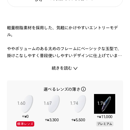
軽量樹脂素材を採用した、気軽にかけやすいエントリーモデ
ル。
ややボリュームのある太めのフレームにベーシックな玉型で、
掛けこなしやすく普段使いしやすいデザインに仕上げていま
す。
続きを読む
人気のカラーリングで取り揃えました。
選べるレンズの薄さ
※こちらの商品のカラー・柄によっては個体差がございます。
※ラバーモダン部分は、ご自身でも調整が可能です。折り曲げ
を何度も繰り返すと、破損に繋がる可能性があるのでご注意く
ださい。
+¥0
+¥11,000
+¥3,300
+¥5,500
標準レンズ
プレミアム