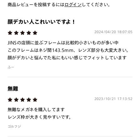
※注文時に【度つき】→【レンズ交換券を発行】をお選びのうえ、店頭にてオ
商品レビューを投稿するには
ログイン
してください。
プションレンズ代金をお支払いください。（※一部レンズ交換不可の商品を
除きます。）
※お選び頂くフレームや度数によっては作成できない場合がございます。
顔デカい人これいいですよ！
※RIM限定の記載があるカラーレンズは商品名に＜R!M＞の記載があるフレー
ムのみの対応となります。
2024/04/20 18:07:05
※詳しくは
レンズガイド
をご確認ください。
JINSの店頭に並ぶフレームは比較的小さいものが多い中
このフレームはネジ間143.5mm、レンズ部分も大変大きい。
顔がデカいと悩んでた私にもいい感じでフィットしています
よくある質問
ふー
Q
オンラインショップで遠近両用レンズ（累進レンズ）のメ
ガネを作成できますか？
無難
A
オンラインショップで遠近両用レンズ（クリアレンズの
2023/10/21 17:13:52
み）をご注文の場合、レンズ交換券を選択後に店舗にて度
無難なメガネを購入してます
つき対応可能です。
レンズ枠が大きく見やすいです。
商品とレンズ交換券が届きましたらお近くのJINS店舗へご
ゴルフジ
持参ください。なお、特注レンズの為、後日お渡しとなり
作成日数をいただきます。