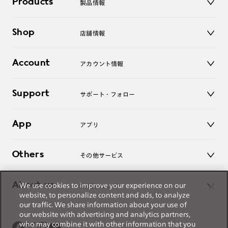
Products
製品情報
メガネ
Shop
店舗情報
サングラス
レンズ
店舗
コンタクトレンズ
Account
アカウント情報
オンラインショップ
老眼鏡
キッズ
マイページ／ログイン
Support
アクセサリー
サポート・フォロー
ログアウト
LINE公式アカウント
お知らせ
App
アプリ
よくあるご質問
ご利用ガイド
JINSアプリ
お問い合わせ
Others
その他サービス
3D WEB試着
About us
We use cookies to improve your experience on our
JINSについて
レンズ交換
website, to personalize content and ads, to analyze
オンラインギフト
our traffic. We share information about your use of
Magnify Life
価格案内
our website with advertising and analytics partners,
会社概要
who may combine it with other information that you