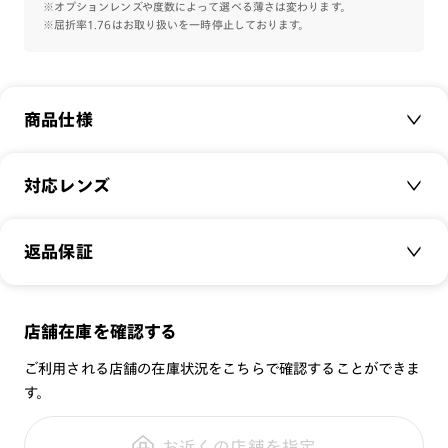
※オプションレンズや度数によって選べる薄さは変わります。
※屈折率1.76はお取り扱いを一時停止しております。
商品仕様
商品名：
Basic Bold
対応レンズ
品番：
MGF-23S-114
サイズ：
クリアレンズ（常用・老眼鏡用）
56□18-152○39
返品保証
無敵コーティング
重さ：
17
g
重さについて
遠近レンズ
スタイル：
スクエア
JINS SCREEN
メガネの度数が合わなくなっても、
店舗在庫を確認する
シリーズ：
STANDARD
可視光調光レンズ
ご購入から半年間、2回まで交換保証可能
性別：
MEN
ご利用される店舗の在庫状況をこちらで確認することができま
可視光調光UVダブルカットレンズ
す。
鼻パッド：
フレーム一体型
可視光調光SCREEN
全国の店舗で無料フィッティング
フレーム素材：
フロント：サスティナブル素材
調光レンズ
修理のご相談もいつでもお気軽に
お近くの店舗を指定