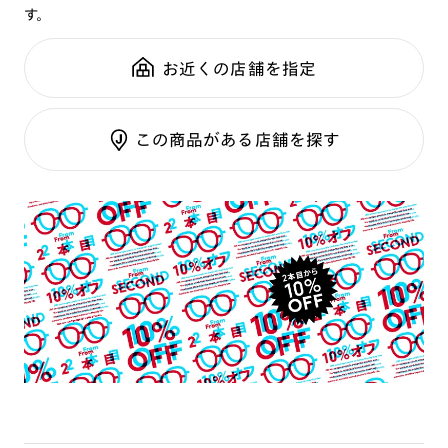
す。
鼻パッド：
クリングスタイプ
可視光調光SCREEN
全国の店舗で無料フィッティング
フレーム素材：
フロント：アセテート
調光レンズ
修理のご相談もいつでもお気軽に
お近くの店舗を指定
テンプル：アセテート
調光UVダブルカット
調光SCREEN
ご利用ガイド
くもり止めレンズ
この商品がある店舗を探す
カラーレンズ：ダークカラー
カラーレンズ：ミディアムカラー
カラーレンズ：ライトカラー
カラーレンズ：トレンドカラー
コンシーラーカラー
コンシーラーカラーUVダブルカット
偏光レンズ
アクティブレンズ
UVダブルカットレンズ
JINS VIOLET+
ミラーレンズ