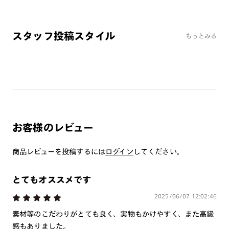
※オンラインショップで作成可能なレンズはショッピングカート内で表示され
るレンズに限ります。それ以外の対応レンズについてはJINS実店舗でお取り扱
いしております。
スタッフ投稿スタイル
もっとみる
※注文時に【度つき】→【レンズ交換券を発行】をお選びのうえ、店頭にてオ
プションレンズ代金をお支払いください。（※一部レンズ交換不可の商品を
除きます。）
※お選び頂くフレームや度数によっては作成できない場合がございます。
※RIM限定の記載があるカラーレンズは商品名に＜R!M＞の記載があるフレー
ムのみの対応となります。
※詳しくは
レンズガイド
をご確認ください。
お客様のレビュー
よくある質問
商品レビューを投稿するには
ログイン
してください。
Q
オンラインショップで遠近両用レンズ（累進レンズ）のメ
ガネを作成できますか？
とてもオススメです
A
オンラインショップで遠近両用レンズ（クリアレンズの
2025/06/07 12:02:46
み）をご注文の場合、レンズ交換券を選択後に店舗にて度
素材等のこだわりがとても良く、実物もかけやすく、また高級
つき対応可能です。
感もありました。