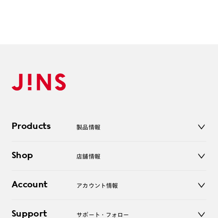
Products
製品情報
メガネ
Shop
店舗情報
サングラス
レンズ
店舗
コンタクトレンズ
Account
アカウント情報
オンラインショップ
老眼鏡
キッズ
マイページ／ログイン
Support
アクセサリー
サポート・フォロー
ログアウト