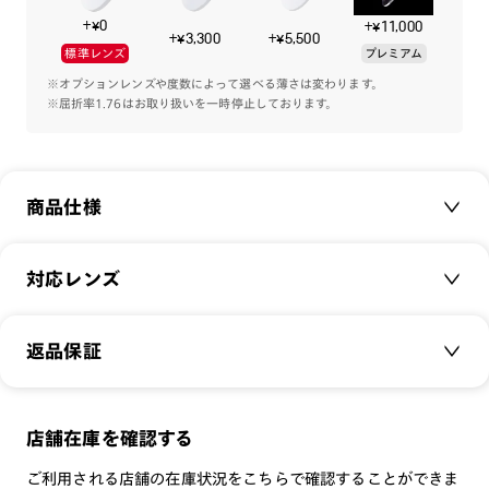
※こちらの商品は一部店舗での取扱商品です。
+¥0
+¥11,000
※こちらの商品のカラー・柄によっては個体差がございます。
+¥3,300
+¥5,500
標準レンズ
プレミアム
※オプションレンズや度数によって選べる薄さは変わります。
※屈折率1.76はお取り扱いを一時停止しております。
商品仕様
商品名：
JINS UKIYO
対応レンズ
品番：
MCF-24S-012
サイズ：
クリアレンズ（常用・老眼鏡用）
46□23-150○38
返品保証
無敵コーティング
重さ：
36.5
g
重さについて
遠近レンズ
スタイル：
多角形
JINS SCREEN
メガネの度数が合わなくなっても、
店舗在庫を確認する
シリーズ：
DESIGN
可視光調光レンズ
ご購入から半年間、2回まで交換保証可能
性別：
MEN
ご利用される店舗の在庫状況をこちらで確認することができま
可視光調光UVダブルカットレンズ