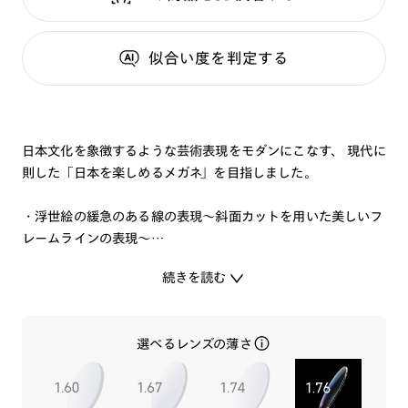
似合い度
を判定する
日本文化を象徴するような芸術表現をモダンにこなす、 現代に
則した「日本を楽しめるメガネ」を目指しました。
・浮世絵の緩急のある線の表現～斜面カットを用いた美しいフ
レームラインの表現～
・印象的な色の美しさ～浮世絵をイメージした色鮮やかで艶や
続きを読む
かなアセテート生地色の表現～
バネ丁番を使用することでかけ心地も追及しつつパーツの美し
選べるレンズの薄さ
さにもこだわりました。