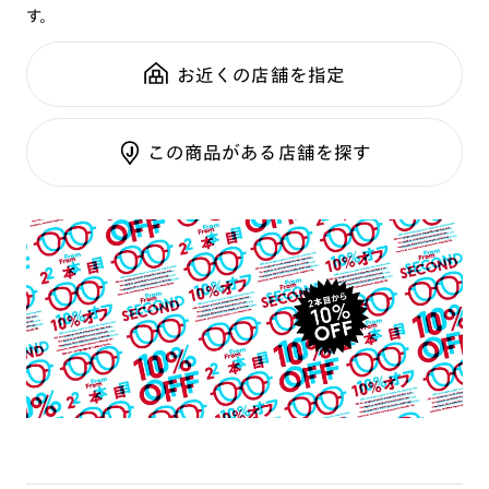
す。
鼻パッド：
クリングスタイプ
可視光調光SCREEN
全国の店舗で無料フィッティング
フレーム素材：
フロント：アセテート
調光レンズ
修理のご相談もいつでもお気軽に
お近くの店舗を指定
テンプル：アセテート
調光UVダブルカット
調光SCREEN
ご利用ガイド
くもり止めレンズ
この商品がある店舗を探す
カラーレンズ：ダークカラー
カラーレンズ：ミディアムカラー
カラーレンズ：ライトカラー
カラーレンズ：トレンドカラー
コンシーラーカラー
コンシーラーカラーUVダブルカット
偏光レンズ
アクティブレンズ
UVダブルカットレンズ
JINS VIOLET+
ミラーレンズ