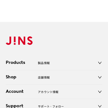
Products
製品情報
メガネ
Shop
店舗情報
サングラス
レンズ
店舗
コンタクトレンズ
Account
アカウント情報
オンラインショップ
老眼鏡
キッズ
マイページ／ログイン
Support
アクセサリー
サポート・フォロー
ログアウト