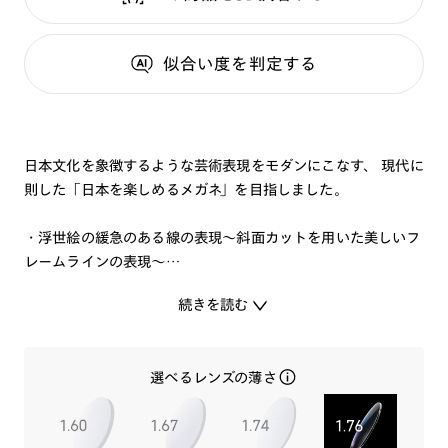
似合い度
を判定する
日本文化を象徴するような芸術表現をモダンにこなす、 現代に
則した「日本を楽しめるメガネ」を目指しました。
・浮世絵の緩急のある線の表現～斜面カットを用いた美しいフ
レームラインの表現～
・印象的な色の美しさ～浮世絵をイメージした色鮮やかで艶や
続きを読む
かなアセテート生地色の表現～
バネ丁番を使用することでかけ心地も追及しつつパーツの美し
選べるレンズの薄さ
さにもこだわりました。