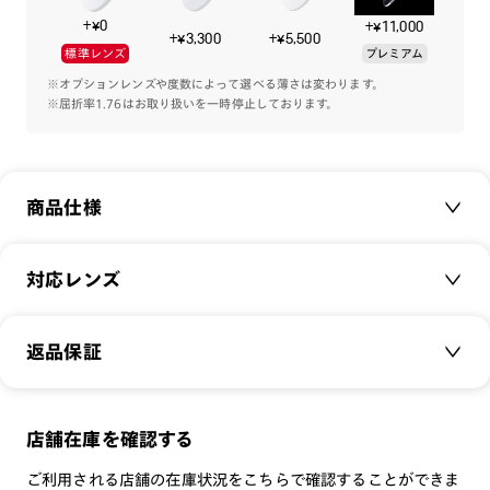
※こちらの商品は一部店舗での取扱商品です。
+¥0
+¥11,000
※こちらの商品のカラー・柄によっては個体差がございます。
+¥3,300
+¥5,500
標準レンズ
プレミアム
※オプションレンズや度数によって選べる薄さは変わります。
※屈折率1.76はお取り扱いを一時停止しております。
商品仕様
商品名：
JINS UKIYO
対応レンズ
品番：
MCF-24S-011
サイズ：
クリアレンズ（常用・老眼鏡用）
47□22-150○39
返品保証
無敵コーティング
重さ：
35.5
g
重さについて
遠近レンズ
スタイル：
ウェリントン
JINS SCREEN
メガネの度数が合わなくなっても、
店舗在庫を確認する
シリーズ：
DESIGN
可視光調光レンズ
ご購入から半年間、2回まで交換保証可能
性別：
MEN
ご利用される店舗の在庫状況をこちらで確認することができま
可視光調光UVダブルカットレンズ