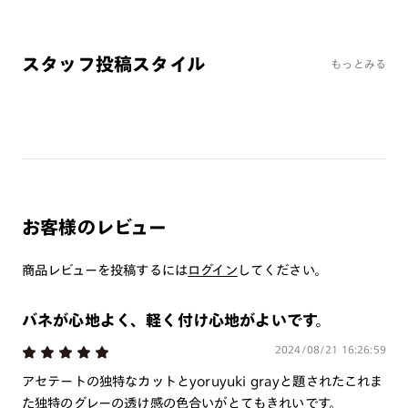
※オンラインショップで作成可能なレンズはショッピングカート内で表示され
るレンズに限ります。それ以外の対応レンズについてはJINS実店舗でお取り扱
いしております。
スタッフ投稿スタイル
もっとみる
※注文時に【度つき】→【レンズ交換券を発行】をお選びのうえ、店頭にてオ
プションレンズ代金をお支払いください。（※一部レンズ交換不可の商品を
除きます。）
※お選び頂くフレームや度数によっては作成できない場合がございます。
※RIM限定の記載があるカラーレンズは商品名に＜R!M＞の記載があるフレー
ムのみの対応となります。
※詳しくは
レンズガイド
をご確認ください。
お客様のレビュー
よくある質問
商品レビューを投稿するには
ログイン
してください。
Q
オンラインショップで遠近両用レンズ（累進レンズ）のメ
ガネを作成できますか？
バネが心地よく、軽く付け心地がよいです。
A
オンラインショップで遠近両用レンズ（クリアレンズの
2024/08/21 16:26:59
み）をご注文の場合、レンズ交換券を選択後に店舗にて度
アセテートの独特なカットとyoruyuki grayと題されたこれま
つき対応可能です。
た独特のグレーの透け感の色合いがとてもきれいです。