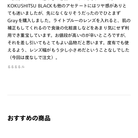
商品とレンズ交換券が届きましたらお近くのJINS店舗へご
KOKUSHITSU BLACKも他のアセテートにはツヤ感がありと
持参ください。なお、特注レンズの為、後日お渡しとなり
ても迷いましたが、先になくなりそうだったのでひとまず
作成日数をいただきます。
Grayを購入しました。ライトブルーのレンズを入れると、肌の
補正もしてくれるので食後の化粧直しなどをあまり気にせず利
ご注文の手順は以下をご参照ください。
用でき重宝しています。お値段が高いのが辛いところですが、
それを差し引いてもとてもよい品物だと思います。度有でも使
1. カート画面内「レンズ選択へ」ボタンより「度つきレン
えるよう、レンズ幅がもう少し小さめだということなしでした
ズまたは店舗でレンズ作成」を選択
（今回は度なしで注文）。
2. 遠近レンズより「遠近両用」を選択のうえ、購入手続き
るるるるル
画面へ
3. 「度数がわからない方・店舗でレンズ作成」を選択
※オプションレンズと組み合わせた遠近両用（累進）レンズはオンラインシ
ョップでご注文できません。
※フレームの天地幅は30mm以上推奨です。その他注意事項はレンズガイド
をご参照ください。
※JINS極上遠近レンズは追加料金22,000円（税込み）を頂戴いたします。
おすすめの商品
※単焦点レンズでレンズ交換券を選択の場合、店舗で遠近両用代5,500円
（税込み）を頂戴いたします。