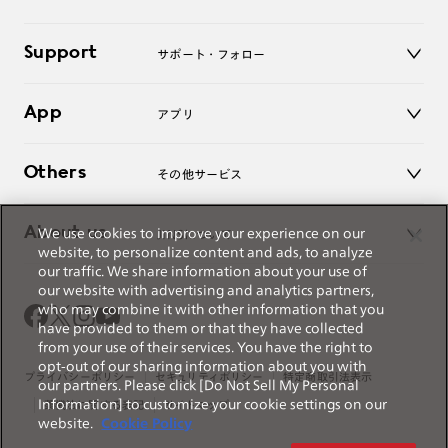
老眼鏡
キッズ
マイページ／ログイン
Support
アクセサリー
サポート・フォロー
ログアウト
LINE公式アカウント
お知らせ
App
アプリ
よくあるご質問
ご利用ガイド
JINSアプリ
お問い合わせ
Others
その他サービス
3D WEB試着
About us
We use cookies to improve your experience on our
JINSについて
レンズ交換
website, to personalize content and ads, to analyze
オンラインギフト
our traffic. We share information about your use of
Magnify Life
価格案内
our website with advertising and analytics partners,
会社概要
who may combine it with other information that you
採用情報
have provided to them or that they have collected
法人のお客様
from your use of their services. You have the right to
出店について
opt-out of our sharing information about you with
プライバシーポリシー
セキュリティポリシー
特定商取引法表示
our partners. Please click [Do Not Sell My Personal
Information] to customize your cookie settings on our
薬機法に関する表記
サイトマップ
website.
Cookie Policy