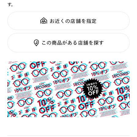
す。
鼻パッド：
クリングスタイプ
可視光調光SCREEN
全国の店舗で無料フィッティング
フレーム素材：
フロント：アセテート
調光レンズ
修理のご相談もいつでもお気軽に
お近くの店舗を指定
テンプル：アセテート
調光UVダブルカット
調光SCREEN
ご利用ガイド
くもり止めレンズ
この商品がある店舗を探す
カラーレンズ：ダークカラー
カラーレンズ：ミディアムカラー
カラーレンズ：ライトカラー
カラーレンズ：トレンドカラー
コンシーラーカラー
コンシーラーカラーUVダブルカット
チークカラー
偏光レンズ
アクティブレンズ
UVダブルカットレンズ
JINS VIOLET+