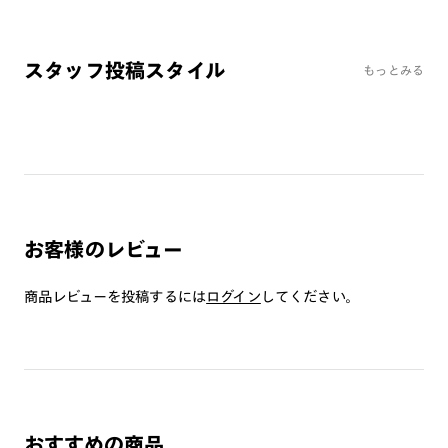
ミラーレンズ
※オンラインショップで作成可能なレンズはショッピングカート内で表示され
スタッフ投稿スタイル
るレンズに限ります。それ以外の対応レンズについてはJINS実店舗でお取り扱
もっとみる
いしております。
※注文時に【度つき】→【レンズ交換券を発行】をお選びのうえ、店頭にてオ
プションレンズ代金をお支払いください。（※一部レンズ交換不可の商品を
除きます。）
※お選び頂くフレームや度数によっては作成できない場合がございます。
※RIM限定の記載があるカラーレンズは商品名に＜R!M＞の記載があるフレー
ムのみの対応となります。
※詳しくは
レンズガイド
をご確認ください。
お客様のレビュー
商品レビューを投稿するには
ログイン
してください。
よくある質問
Q
オンラインショップで遠近両用レンズ（累進レンズ）のメ
ガネを作成できますか？
A
オンラインショップで遠近両用レンズ（クリアレンズの
み）をご注文の場合、レンズ交換券を選択後に店舗にて度
おすすめの商品