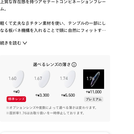
上質な存在感を持つアセテートコンビネーションフレー
ム。
軽くて丈夫なβチタン素材を使い、テンプルの一部にし
なる板バネ機構を入れることで頭に自然にフィットする
快適なかけ心地を実現。
続きを読む
素材の色や質感を活かした、機能性とデザインが両立し
たメガネです。
選べるレンズの薄さ
※こちらの商品のカラー・柄によっては個体差がござい
ます。
+¥0
+¥11,000
+¥3,300
+¥5,500
標準レンズ
プレミアム
※オプションレンズや度数によって選べる薄さは変わります。
※屈折率1.76はお取り扱いを一時停止しております。