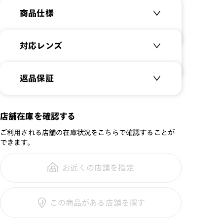
商品仕様
商品名：
Combination Titanium
対応レンズ
品番：
MCF-22A-254
サイズ：
クリアレンズ（常用・老眼鏡用）
55□18-134○37
返品保証
無敵コーティング
重さ：
17.5
g
重さについて
遠近レンズ
スタイル：
スクエア
JINS SCREEN
メガネの度数が合わなくなっても、
店舗在庫を確認する
シリーズ：
STANDARD
ご購入から半年間、2回まで交換保
可視光調光レンズ
ご利用される店舗の在庫状況をこちらで確認することが
性別：
MEN
証可能
可視光調光UVダブルカットレンズ
できます。
鼻パッド：
クリングスタイプ
可視光調光SCREEN
フレーム素材：
フロント：アセテート
調光レンズ
お近くの店舗を指定
全国の店舗で無料フィッティング修
テンプル：チタン合金（β
調光UVダブルカット
理のご相談もいつでもお気軽に
チタン）
調光SCREEN
この商品がある店舗を探す
くもり止めレンズ
ご利用ガイド
カラーレンズ：ダークカラー