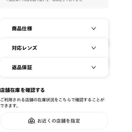
商品仕様
商品名：
MADE IN JAPAN
対応レンズ
Acetate
品番：
MCF-18A-191
クリアレンズ（常用・老眼鏡用）
返品保証
サイズ：
54□17-145○40
無敵コーティング
遠近レンズ
重さ：
23
g
重さについて
JINS SCREEN
メガネの度数が合わなくなっても、
店舗在庫を確認する
スタイル：
スクエア
ご購入から半年間、2回まで交換保
可視光調光レンズ
シリーズ：
STANDARD
ご利用される店舗の在庫状況をこちらで確認することが
証可能
可視光調光UVダブルカットレンズ
できます。
性別：
MEN
可視光調光SCREEN
鼻パッド：
クリングスタイプ
調光レンズ
お近くの店舗を指定
全国の店舗で無料フィッティング修
フレーム素材：
フロント：アセテート
調光UVダブルカット
理のご相談もいつでもお気軽に