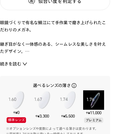
似合い度
を判定する
眼鏡づくりで有名な鯖江にて手作業で磨き上げられたこ
だわりのメガネ。
継ぎ目がなく一体感のある、シームレスな美しさを叶え
たデザイン。
丁寧な磨き工程によって、アセテート特有の質感を最大
続きを読む
限に引き出した美しい光沢感とエッジを実現しました。
選べるレンズの薄さ
※フレームの柄について
カラーの特性上、柄の入り方や濃淡に個体差が生じます。
そのため、お届けする商品の模様は掲載画像と差異がご
ざいます。
+¥0
+¥11,000
+¥3,300
+¥5,500
標準レンズ
プレミアム
※オプションレンズや度数によって選べる薄さは変わります。
※屈折率1.76はお取り扱いを一時停止しております。