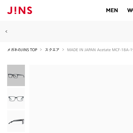
MEN
W
メガネのJINS TOP
スクエア
MADE IN JAPAN Acetate MCF-18A-1