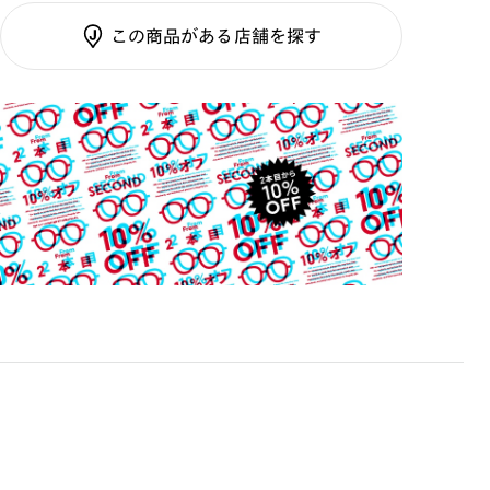
テンプル：アセテート
調光SCREEN
この商品がある店舗を探す
くもり止めレンズ
ご利用ガイド
カラーレンズ：ダークカラー
カラーレンズ：ミディアムカラー
カラーレンズ：ライトカラー
カラーレンズ：トレンドカラー
コンシーラーカラー
コンシーラーカラーUVダブルカット
チークカラー
偏光レンズ
アクティブレンズ
UVダブルカットレンズ
JINS VIOLET+
ミラーレンズ
※オンラインショップで作成可能なレンズはショッピン
グカート内で表示されるレンズに限ります。それ以外の
対応レンズについてはJINS実店舗でお取り扱いしてお