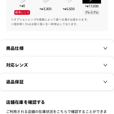
る1本です。
+¥0
+¥11,000
+¥3,300
+¥5,500
標準レンズ
プレミアム
※こちらの商品のカラー・柄によっては個体差がございます。
※オプションレンズや度数によって選べる薄さは変わります。
※屈折率1.76はお取り扱いを一時停止しております。
商品仕様
商品名：
Ultra Light Airframe
対応レンズ
品番：
LUF-20A-066
サイズ：
クリアレンズ（常用・老眼鏡用）
50.3□19.0-136.0○43
返品保証
無敵コーティング
重さ：
10.3
g
重さについて
遠近レンズ
スタイル：
ボストン
JINS SCREEN
メガネの度数が合わなくなっても、
店舗在庫を確認する
シリーズ：
Airframe
可視光調光レンズ
ご購入から半年間、2回まで交換保証可能
性別：
WOMEN
ご利用される店舗の在庫状況をこちらで確認することができま
可視光調光UVダブルカットレンズ