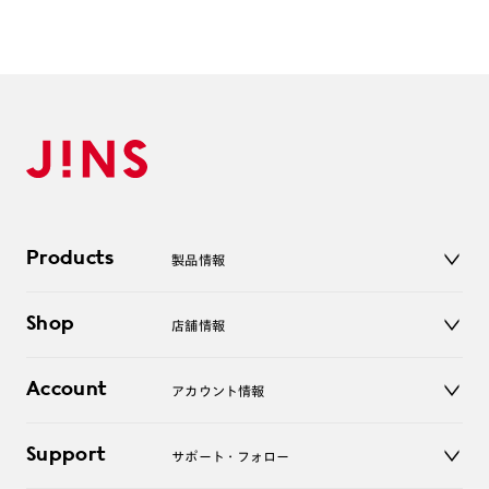
Products
製品情報
メガネ
Shop
店舗情報
サングラス
レンズ
店舗
コンタクトレンズ
Account
アカウント情報
オンラインショップ
老眼鏡
キッズ
マイページ／ログイン
Support
アクセサリー
サポート・フォロー
ログアウト
LINE公式アカウント