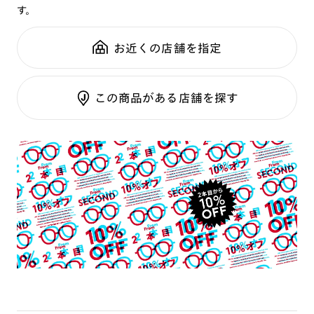
す。
鼻パッド：
クリングスタイプ
可視光調光SCREEN
全国の店舗で無料フィッティング
フレーム素材：
フロント：樹脂
調光レンズ
修理のご相談もいつでもお気軽に
お近くの店舗を指定
テンプル：チタン合金（βチタン）
調光UVダブルカット
調光SCREEN
ご利用ガイド
くもり止めレンズ
この商品がある店舗を探す
カラーレンズ：ダークカラー
カラーレンズ：ミディアムカラー
カラーレンズ：ライトカラー
カラーレンズ：トレンドカラー
コンシーラーカラー
コンシーラーカラーUVダブルカット
チークカラー
偏光レンズ
アクティブレンズ
UVダブルカットレンズ
JINS VIOLET+