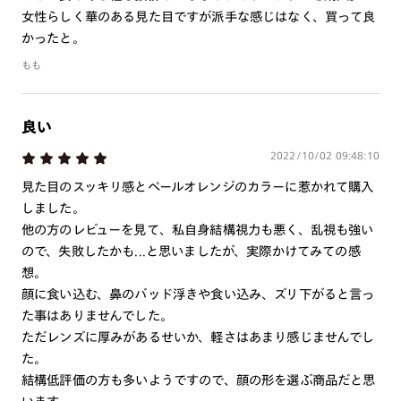
つき対応可能です。
女性らしく華のある見た目ですが派手な感じはなく、買って良
商品とレンズ交換券が届きましたらお近くのJINS店舗へご
かったと。
持参ください。なお、特注レンズの為、後日お渡しとなり
もも
作成日数をいただきます。
ご注文の手順は以下をご参照ください。
良い
2022/10/02 09:48:10
1. カート画面内「レンズ選択へ」ボタンより「度つきレン
ズまたは店舗でレンズ作成」を選択
見た目のスッキリ感とペールオレンジのカラーに惹かれて購入
しました。
2. 遠近レンズより「遠近両用」を選択のうえ、購入手続き
他の方のレビューを見て、私自身結構視力も悪く、乱視も強い
画面へ
ので、失敗したかも...と思いましたが、実際かけてみての感
3. 「度数がわからない方・店舗でレンズ作成」を選択
想。
顔に食い込む、鼻のバッド浮きや食い込み、ズリ下がると言っ
※オプションレンズと組み合わせた遠近両用（累進）レンズはオンラインシ
ョップでご注文できません。
た事はありませんでした。
※フレームの天地幅は30mm以上推奨です。その他注意事項はレンズガイド
ただレンズに厚みがあるせいか、軽さはあまり感じませんでし
をご参照ください。
た。
※JINS極上遠近レンズは追加料金22,000円（税込み）を頂戴いたします。
結構低評価の方も多いようですので、顔の形を選ぶ商品だと思
※単焦点レンズでレンズ交換券を選択の場合、店舗で遠近両用代5,500円
（税込み）を頂戴いたします。