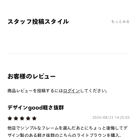
ミラーレンズ
※オンラインショップで作成可能なレンズはショッピングカート内で表示され
スタッフ投稿スタイル
るレンズに限ります。それ以外の対応レンズについてはJINS実店舗でお取り扱
もっとみる
いしております。
※注文時に【度つき】→【レンズ交換券を発行】をお選びのうえ、店頭にてオ
プションレンズ代金をお支払いください。（※一部レンズ交換不可の商品を
除きます。）
※お選び頂くフレームや度数によっては作成できない場合がございます。
※RIM限定の記載があるカラーレンズは商品名に＜R!M＞の記載があるフレー
ムのみの対応となります。
※詳しくは
レンズガイド
をご確認ください。
お客様のレビュー
商品レビューを投稿するには
ログイン
してください。
よくある質問
Q
オンラインショップで遠近両用レンズ（累進レンズ）のメ
デザインgood軽さ抜群
ガネを作成できますか？
2024/08/23 14:25:03
A
オンラインショップで遠近両用レンズ（クリアレンズの
他店でシンプルなフレームを選んだあとにちょっと後悔してデ
み）をご注文の場合、レンズ交換券を選択後に店舗にて度
ザイン製のある軽さ抜群のこちらのライトブラウンを購入。