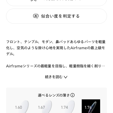
似合い度
を判定する
フロント、テンプル、モダン、鼻パッドあらゆるパーツを軽量
化し、空気のような掛け心地を実現したAirframeの最上級モ
デル。
Airframeシリーズの最軽量を目指し、軽量樹脂を細く削り上
げ極細なリムに仕上げています。クリアで薄型な鼻パッドを採
続きを読む
用し、外観にもこだわりました。
弾力性の高いβチタンのテンプルにシリコン素材のモダンを付
けて、可能な限り細く軽いテンプルを実現。
選べるレンズの薄さ
顔にかかる部分には、肌に負担のかかりにくい素材を採用する
ことで、快適なかけ心地を提供します。
ズレにくくスッキリと掛けやすいJINS史上究極の軽さを提供す