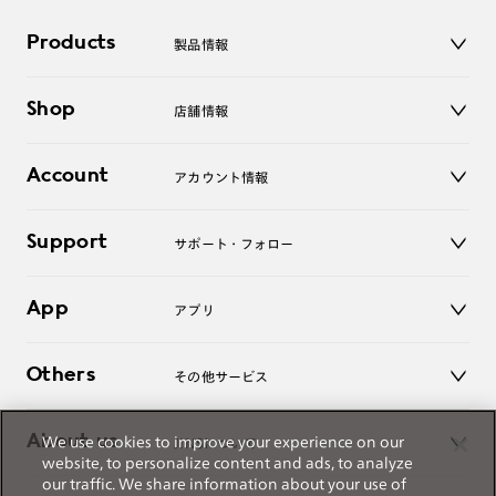
ご注文の手順は以下をご参照ください。
Products
製品情報
メガネ
1. カート画面内「レンズ選択へ」ボタンより「度つきレン
Shop
店舗情報
サングラス
ズまたは店舗でレンズ作成」を選択
レンズ
2. 遠近レンズより「遠近両用」を選択のうえ、購入手続き
店舗
コンタクトレンズ
Account
アカウント情報
画面へ
オンラインショップ
老眼鏡
キッズ
3. 「度数がわからない方・店舗でレンズ作成」を選択
マイページ／ログイン
Support
アクセサリー
サポート・フォロー
ログアウト
※オプションレンズと組み合わせた遠近両用（累進）レンズはオンラインシ
ョップでご注文できません。
LINE公式アカウント
お知らせ
※フレームの天地幅は30mm以上推奨です。その他注意事項はレンズガイド
App
アプリ
をご参照ください。
よくあるご質問
※JINS極上遠近レンズは追加料金22,000円（税込み）を頂戴いたします。
ご利用ガイド
JINSアプリ
※単焦点レンズでレンズ交換券を選択の場合、店舗で遠近両用代5,500円
お問い合わせ
Others
その他サービス
（税込み）を頂戴いたします。
3D WEB試着
About us
We use cookies to improve your experience on our
JINSについて
レンズ交換
website, to personalize content and ads, to analyze
オンラインギフト
our traffic. We share information about your use of
Magnify Life