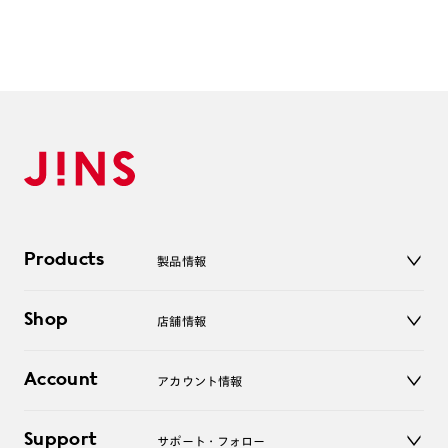
1. カート画面内「レンズ選択へ」ボタンより「度つきレン
ズまたは店舗でレンズ作成」を選択
2. 遠近レンズより「遠近両用」を選択のうえ、購入手続き
画面へ
3. 「度数がわからない方・店舗でレンズ作成」を選択
※オプションレンズと組み合わせた遠近両用（累進）レンズはオンラインシ
ョップでご注文できません。
※フレームの天地幅は30mm以上推奨です。その他注意事項はレンズガイド
をご参照ください。
Products
製品情報
※JINS極上遠近レンズは追加料金22,000円（税込み）を頂戴いたします。
※単焦点レンズでレンズ交換券を選択の場合、店舗で遠近両用代5,500円
（税込み）を頂戴いたします。
メガネ
Shop
店舗情報
サングラス
レンズ
店舗
コンタクトレンズ
Account
アカウント情報
オンラインショップ
老眼鏡
キッズ
マイページ／ログイン
Support
アクセサリー
サポート・フォロー
ログアウト