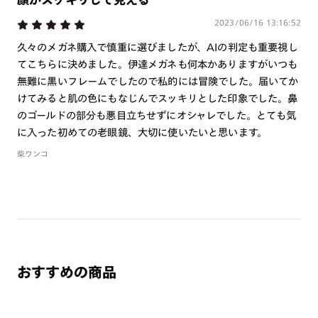
※お選び頂くフレームや度数によっては作成できない場合がございます。
2023/06/16 13:16:52
※RIM限定の記載があるカラーレンズは商品名に＜R!M＞の記載があるフレー
ムのみの対応となります。
久々のメガネ購入で慎重に選びましたが、AIの判定も重要視し
※詳しくは
レンズガイド
をご確認ください。
てこちらに決めました。伊達メガネも何本かありますがいつも
無難に黒いフレームでしたので私的には冒険でした。届いてか
けてみると肌の色にもなじんでスッキリとした印象でした。鼻
よくある質問
のゴールドの部分も悪目立ちせずにオシャレでした。とても気
に入った初めての老眼鏡、大切に使いたいと思います。
Q
オンラインショップで遠近両用レンズ（累進レンズ）のメ
柴ワンコ
ガネを作成できますか？
A
オンラインショップで遠近両用レンズ（クリアレンズの
み）をご注文の場合、レンズ交換券を選択後に店舗にて度
つき対応可能です。
商品とレンズ交換券が届きましたらお近くのJINS店舗へご
持参ください。なお、特注レンズの為、後日お渡しとなり
おすすめの商品
作成日数をいただきます。
ご注文の手順は以下をご参照ください。