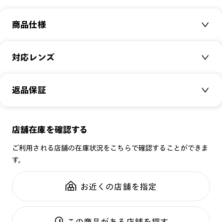
商品仕様
商品名：
Combination Airframe&metal NUANCE
対応レンズ
品番：
LRF-22A-058
サイズ：
クリアレンズ（常用・老眼鏡用）
48.0□19.5-144.0○40
返品保証
無敵コーティング
重さ：
13.5
g
重さについて
遠近レンズ
スタイル：
ボストン
JINS SCREEN
メガネの度数が合わなくなっても、
店舗在庫を確認する
シリーズ：
TODAY
可視光調光レンズ
ご購入から半年間、2回まで交換保証可能
性別：
WOMEN
ご利用される店舗の在庫状況をこちらで確認することができま
可視光調光UVダブルカットレンズ
す。
鼻パッド：
クリングスタイプ
可視光調光SCREEN
全国の店舗で無料フィッティング
フレーム素材：
フロント：樹脂
調光レンズ
修理のご相談もいつでもお気軽に
お近くの店舗を指定
テンプル：樹脂
調光UVダブルカット
調光SCREEN
ご利用ガイド
くもり止めレンズ
この商品がある店舗を探す