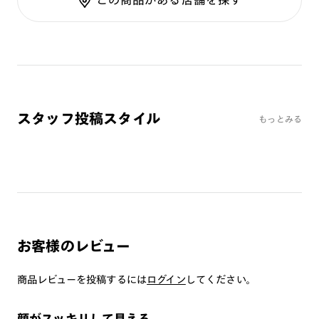
カラーレンズ：ダークカラー
カラーレンズ：ミディアムカラー
カラーレンズ：ライトカラー
カラーレンズ：トレンドカラー
コンシーラーカラー
コンシーラーカラーUVダブルカット
スタッフ投稿スタイル
もっとみる
チークカラー
偏光レンズ
アクティブレンズ
UVダブルカットレンズ
JINS VIOLET+
ミラーレンズ
お客様のレビュー
※オンラインショップで作成可能なレンズはショッピングカート内で表示され
るレンズに限ります。それ以外の対応レンズについてはJINS実店舗でお取り扱
商品レビューを投稿するには
いしております。
ログイン
してください。
※注文時に【度つき】→【レンズ交換券を発行】をお選びのうえ、店頭にてオ
プションレンズ代金をお支払いください。（※一部レンズ交換不可の商品を
除きます。）
顔がスッキリして見える