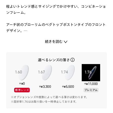
程よいトレンド感とサイジングでかけやすい、コンビネーショ
ンフレーム。
アーチ状のブローリムのペグトップボストンタイプのフロント
デザイン。
顔なじみしやすいカラーリング。
続きを読む
日本人の平均顔の黄金比を導き出しかけやすいサイズ感にしま
した。
選べるレンズの薄さ
今よりも少し優しい印象が欲しい時の一本です。
特集ページはこちら⇒
【JINS 2022 FALL&WINTER
+¥0
+¥11,000
COLLECTION】
+¥3,300
+¥5,500
標準レンズ
プレミアム
※オプションレンズや度数によって選べる薄さは変わります。
※屈折率1.76はお取り扱いを一時停止しております。