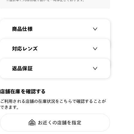
商品仕様
商品名：
Graceful deco metal
対応レンズ
品番：
LMN-23A-077
サイズ：
クリアレンズ（常用・老眼鏡用）
51□17-137○35
返品保証
無敵コーティング
重さ：
17.5
g
重さについて
遠近レンズ
スタイル：
ハーフリム
JINS SCREEN
メガネの度数が合わなくなっても、
店舗在庫を確認する
シリーズ：
STANDARD
ご購入から半年間、2回まで交換保
可視光調光レンズ
ご利用される店舗の在庫状況をこちらで確認することが
性別：
WOMEN
証可能
可視光調光UVダブルカットレンズ
できます。
鼻パッド：
クリングスタイプ
可視光調光SCREEN
フレーム素材：
フロント：メタル
調光レンズ
お近くの店舗を指定
全国の店舗で無料フィッティング修
テンプル：メタル
調光UVダブルカット
理のご相談もいつでもお気軽に