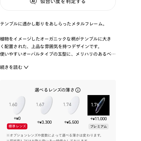
似合い度
を判定する
テンプルに透かし彫りをあしらったメタルフレーム。
植物をイメージしたオーガニックな柄がテンプルに大き
く配置された、上品な雰囲気を持つデザインです。
使いやすいオーバルタイプの玉型に、メリハリのあるベ
ーシックカラーを取り揃えました。
続きを読む
フォーマルファッションにもおすすめのメガネです。
選べるレンズの薄さ
+¥0
+¥11,000
+¥3,300
+¥5,500
標準レンズ
プレミアム
※オプションレンズや度数によって選べる薄さは変わります。
※屈折率1.76はお取り扱いを一時停止しております。