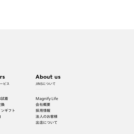
特注レンズの為、後日お渡しとなり作成
日数をいただきます。
ご注文の手順は以下をご参照ください。
1. カート画面内「レンズ選択へ」ボタン
より「度つきレンズまたは店舗でレン
ズ作成」を選択
2. 遠近レンズより「遠近両用」を選択の
うえ、購入手続き画面へ
rs
About us
ービス
JINSについて
3. 「度数がわからない方・店舗でレンズ
作成」を選択
B試着
Magnify Life
※オプションレンズと組み合わせた遠近両用（累
交換
会社概要
進）レンズはオンラインショップでご注文できませ
ん。
インギフト
採用情報
内
法人のお客様
※フレームの天地幅は30mm以上推奨です。その他注
意事項はレンズガイドをご参照ください。
出店について
※JINS極上遠近レンズは追加料金22,000円（税込
み）を頂戴いたします。