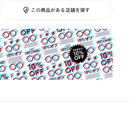
調光SCREEN
この商品がある店舗を探す
くもり止めレンズ
ご利用ガイド
カラーレンズ：ダークカラー
カラーレンズ：ミディアムカラー
カラーレンズ：ライトカラー
カラーレンズ：トレンドカラー
コンシーラーカラー
コンシーラーカラーUVダブルカット
アクティブレンズ
UVダブルカットレンズ
JINS VIOLET+
ミラーレンズ
※オンラインショップで作成可能なレンズはショッピン
グカート内で表示されるレンズに限ります。それ以外の
対応レンズについてはJINS実店舗でお取り扱いしてお
ります。
※注文時に【度つき】→【レンズ交換券を発行】をお選
びのうえ、店頭にてオプションレンズ代金をお支払い