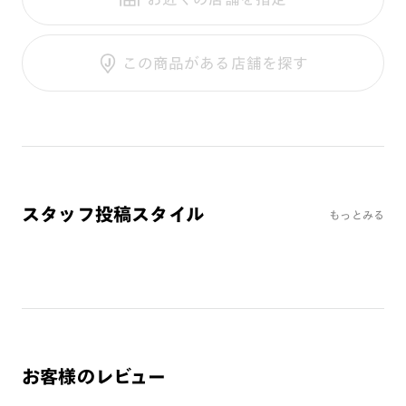
テンプル：アセテート
調光UVダブルカット
調光SCREEN
ご利用ガイド
くもり止めレンズ
この商品がある店舗を探す
カラーレンズ：ダークカラー
カラーレンズ：ミディアムカラー
カラーレンズ：ライトカラー
カラーレンズ：トレンドカラー
コンシーラーカラー
コンシーラーカラーUVダブルカット
スタッフ投稿スタイル
もっとみる
アクティブレンズ
UVダブルカットレンズ
JINS VIOLET+
ミラーレンズ
※オンラインショップで作成可能なレンズはショッピングカート内で表示され
るレンズに限ります。それ以外の対応レンズについてはJINS実店舗でお取り扱
いしております。
お客様のレビュー
※注文時に【度つき】→【レンズ交換券を発行】をお選びのうえ、店頭にてオ
プションレンズ代金をお支払いください。（※一部レンズ交換不可の商品を