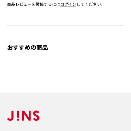
除きます。）
商品レビューを投稿するには
ログイン
してください。
※お選び頂くフレームや度数によっては作成できない場合がございます。
※RIM限定の記載があるカラーレンズは商品名に＜R!M＞の記載があるフレー
ムのみの対応となります。
※詳しくは
レンズガイド
をご確認ください。
おすすめの商品
よくある質問
Q
オンラインショップで遠近両用レンズ（累進レンズ）のメ
ガネを作成できますか？
A
オンラインショップで遠近両用レンズ（クリアレンズの
み）をご注文の場合、レンズ交換券を選択後に店舗にて度
つき対応可能です。
商品とレンズ交換券が届きましたらお近くのJINS店舗へご
持参ください。なお、特注レンズの為、後日お渡しとなり
作成日数をいただきます。