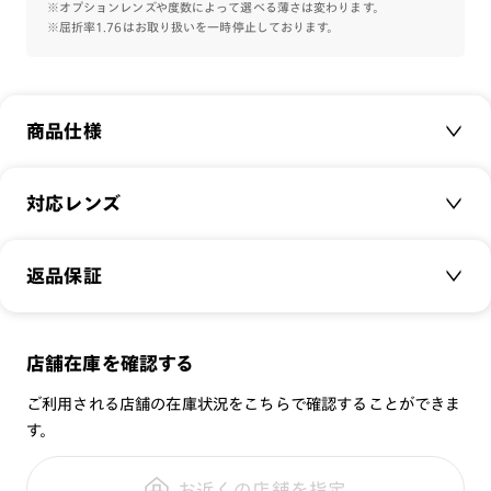
※オプションレンズや度数によって選べる薄さは変わります。
※屈折率1.76はお取り扱いを一時停止しております。
商品仕様
商品名：
Wide Rim Metal
対応レンズ
品番：
LMN-17S-265
サイズ：
クリアレンズ（常用・老眼鏡用）
54□16-140○38
返品保証
無敵コーティング
重さ：
19
g
重さについて
遠近レンズ
スタイル：
ハーフリム
JINS SCREEN
メガネの度数が合わなくなっても、
店舗在庫を確認する
シリーズ：
STANDARD
可視光調光レンズ
ご購入から半年間、2回まで交換保証可能
性別：
WOMEN
ご利用される店舗の在庫状況をこちらで確認することができま
可視光調光UVダブルカットレンズ
す。
鼻パッド：
クリングスタイプ
可視光調光SCREEN
全国の店舗で無料フィッティング
フレーム素材：
フロント：メタル
調光レンズ
修理のご相談もいつでもお気軽に
お近くの店舗を指定