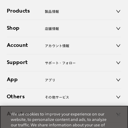
ご注文の手順は以下をご参照ください。
Products
製品情報
1. カート画面内「レンズ選択へ」ボタンより「度つきレン
ズまたは店舗でレンズ作成」を選択
メガネ
Shop
店舗情報
サングラス
2. 遠近レンズより「遠近両用」を選択のうえ、購入手続き
レンズ
画面へ
店舗
コンタクトレンズ
Account
アカウント情報
オンラインショップ
3. 「度数がわからない方・店舗でレンズ作成」を選択
老眼鏡
キッズ
マイページ／ログイン
※オプションレンズと組み合わせた遠近両用（累進）レンズはオンラインシ
Support
アクセサリー
ョップでご注文できません。
サポート・フォロー
ログアウト
※フレームの天地幅は30mm以上推奨です。その他注意事項はレンズガイド
LINE公式アカウント
をご参照ください。
お知らせ
App
※JINS極上遠近レンズは追加料金22,000円（税込み）を頂戴いたします。
アプリ
よくあるご質問
※単焦点レンズでレンズ交換券を選択の場合、店舗で遠近両用代5,500円
ご利用ガイド
（税込み）を頂戴いたします。
JINSアプリ
お問い合わせ
Others
その他サービス
3D WEB試着
About us
We use cookies to improve your experience on our
JINSについて
レンズ交換
website, to personalize content and ads, to analyze
オンラインギフト
our traffic. We share information about your use of
Magnify Life