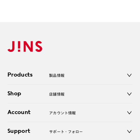
Products
製品情報
メガネ
Shop
店舗情報
サングラス
レンズ
店舗
コンタクトレンズ
Account
アカウント情報
オンラインショップ
老眼鏡
キッズ
マイページ／ログイン
Support
アクセサリー
サポート・フォロー
ログアウト