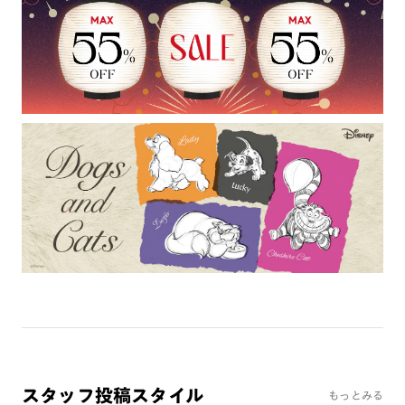
ミラーレンズ
※オンラインショップで作成可能なレンズはショッピングカート内で表示され
るレンズに限ります。それ以外の対応レンズについてはJINS実店舗でお取り扱
いしております。
※注文時に【度つき】→【レンズ交換券を発行】をお選びのうえ、店頭にてオ
プションレンズ代金をお支払いください。（※一部レンズ交換不可の商品を
除きます。）
※お選び頂くフレームや度数によっては作成できない場合がございます。
※RIM限定の記載があるカラーレンズは商品名に＜R!M＞の記載があるフレー
ムのみの対応となります。
※詳しくは
レンズガイド
をご確認ください。
よくある質問
Q
オンラインショップで遠近両用レンズ（累進レンズ）のメ
ガネを作成できますか？
A
オンラインショップで遠近両用レンズ（クリアレンズの
スタッフ投稿スタイル
み）をご注文の場合、レンズ交換券を選択後に店舗にて度
もっとみる