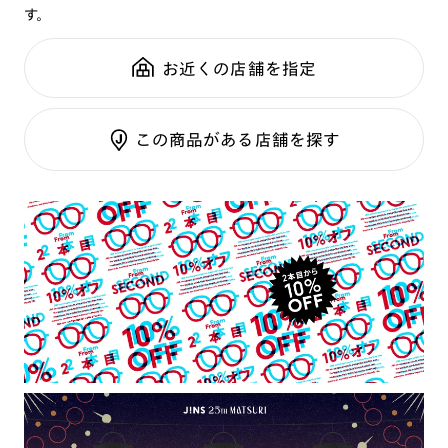
性別：
WOMEN
す。
可視光調光SCREEN
全国の店舗で無料フィッティング
鼻パッド：
クリングスタイプ
調光レンズ
修理のご相談もいつでもお気軽に
お近くの店舗を指定
フレーム素材：
フロント：メタル
調光UVダブルカット
テンプル：メタル
調光SCREEN
ご利用ガイド
くもり止めレンズ
この商品がある店舗を探す
カラーレンズ：ダークカラー
カラーレンズ：ミディアムカラー
カラーレンズ：ライトカラー
カラーレンズ：トレンドカラー
コンシーラーカラー
コンシーラーカラーUVダブルカット
チークカラー
偏光レンズ
アクティブレンズ
UVダブルカットレンズ
JINS VIOLET+