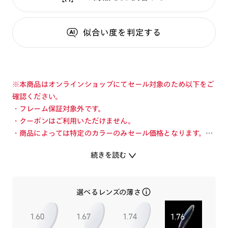
似合い度
を判定する
※本商品はオンラインショップにてセール対象のため以下をご
確認ください。
・フレーム保証対象外です。
・クーポンはご利用いただけません。
・商品によっては特定のカラーのみセール価格となります。カ
ラーを切り替えてご確認ください。
続きを読む
・店舗とオンラインショップで価格が異なる場合があります。
・店舗在庫ボタンを選択している際は通常価格となります。店
舗でご購入の場合は店頭価格をご確認ください。
選べるレンズの薄さ
日常に癒しと遊び心を！
愛らしい犬のキャラクター、優雅で憎めない猫のキャラクタ