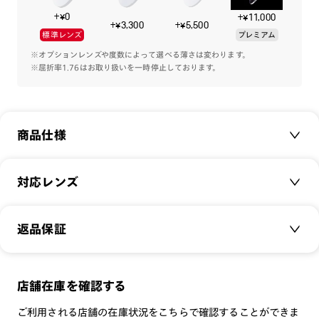
ー、
+¥0
+¥11,000
スクリーンの中で生き生きと動き回る4匹の魅力を詰め込んだ
+¥3,300
+¥5,500
標準レンズ
プレミアム
アイウエアをかけて心踊る毎日を。
※オプションレンズや度数によって選べる薄さは変わります。
※屈折率1.76はお取り扱いを一時停止しております。
メガネ拭き一体型のオリジナルケースが付属します。
商品仕様
商品名：
Disney Dogs&Cats デザイン/ レディ モデ
対応レンズ
ル
品番：
LMF-25S-069
クリアレンズ（常用・老眼鏡用）
返品保証
サイズ：
50□20-142○43
無敵コーティング
遠近レンズ
重さ：
16.4
g
重さについて
JINS SCREEN
メガネの度数が合わなくなっても、
スタイル：
ボストン
店舗在庫を確認する
可視光調光レンズ
ご購入から半年間、2回まで交換保証可能
シリーズ：
TODAY
ご利用される店舗の在庫状況をこちらで確認することができま
可視光調光UVダブルカットレンズ