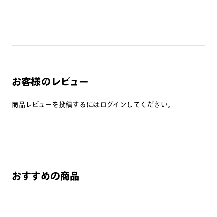
つき対応可能です。
商品とレンズ交換券が届きましたらお近くのJINS店舗へご
持参ください。なお、特注レンズの為、後日お渡しとなり
作成日数をいただきます。
ご注文の手順は以下をご参照ください。
お客様のレビュー
1. カート画面内「レンズ選択へ」ボタンより「度つきレン
ズまたは店舗でレンズ作成」を選択
商品レビューを投稿するには
ログイン
してください。
2. 遠近レンズより「遠近両用」を選択のうえ、購入手続き
画面へ
3. 「度数がわからない方・店舗でレンズ作成」を選択
※オプションレンズと組み合わせた遠近両用（累進）レンズはオンラインシ
ョップでご注文できません。
おすすめの商品
※フレームの天地幅は30mm以上推奨です。その他注意事項はレンズガイド
をご参照ください。
※JINS極上遠近レンズは追加料金22,000円（税込み）を頂戴いたします。
※単焦点レンズでレンズ交換券を選択の場合、店舗で遠近両用代5,500円
（税込み）を頂戴いたします。