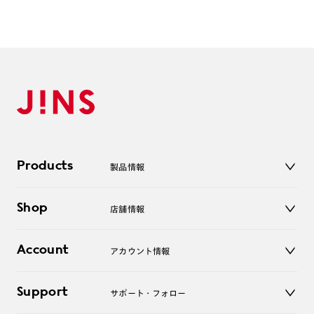
ご注文の手順は以下をご参照ください。
1. カート画面内「レンズ選択へ」ボタンより「度つきレン
ズまたは店舗でレンズ作成」を選択
2. 遠近レンズより「遠近両用」を選択のうえ、購入手続き
画面へ
3. 「度数がわからない方・店舗でレンズ作成」を選択
Products
※オプションレンズと組み合わせた遠近両用（累進）レンズはオンラインシ
製品情報
ョップでご注文できません。
※フレームの天地幅は30mm以上推奨です。その他注意事項はレンズガイド
メガネ
をご参照ください。
Shop
店舗情報
サングラス
※JINS極上遠近レンズは追加料金22,000円（税込み）を頂戴いたします。
レンズ
※単焦点レンズでレンズ交換券を選択の場合、店舗で遠近両用代5,500円
店舗
コンタクトレンズ
（税込み）を頂戴いたします。
Account
アカウント情報
オンラインショップ
老眼鏡
キッズ
マイページ／ログイン
Support
アクセサリー
サポート・フォロー
ログアウト
LINE公式アカウント