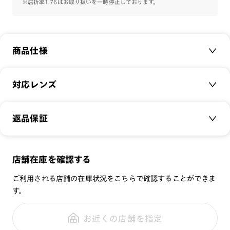
※屈折率1.76はお取り扱いを一時停止しております。
商品仕様
商品名：
Mickey＆Friendsデザイン ミッキーマウス
対応レンズ
モデル
品番：
LMF-24S-133
クリアレンズ（常用・老眼鏡用）
返品保証
サイズ：
49□19-145○42
無敵コーティング
遠近レンズ
重さ：
15.5
g
重さについて
JINS SCREEN
メガネの度数が合わなくなっても、
スタイル：
ラウンド
店舗在庫を確認する
可視光調光レンズ
ご購入から半年間、2回まで交換保証可能
シリーズ：
TODAY
ご利用される店舗の在庫状況をこちらで確認することができま
可視光調光UVダブルカットレンズ
性別：
WOMEN
す。
可視光調光SCREEN
全国の店舗で無料フィッティング
鼻パッド：
クリングスタイプ
調光レンズ
修理のご相談もいつでもお気軽に
お近くの店舗を指定
フレーム素材：
フロント：メタル
調光UVダブルカット