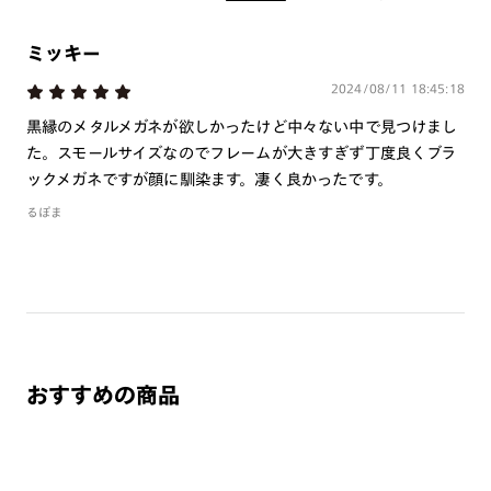
※注文時に【度つき】→【レンズ交換券を発行】をお選びのうえ、店頭にてオ
プションレンズ代金をお支払いください。（※一部レンズ交換不可の商品を
除きます。）
ミッキー
※お選び頂くフレームや度数によっては作成できない場合がございます。
2024/08/11 18:45:18
※RIM限定の記載があるカラーレンズは商品名に＜R!M＞の記載があるフレー
ムのみの対応となります。
黒縁のメタルメガネが欲しかったけど中々ない中で見つけまし
※詳しくは
レンズガイド
をご確認ください。
た。スモールサイズなのでフレームが大きすぎず丁度良くブラ
ックメガネですが顔に馴染ます。凄く良かったです。
るぽま
よくある質問
Q
オンラインショップで遠近両用レンズ（累進レンズ）のメ
ガネを作成できますか？
A
オンラインショップで遠近両用レンズ（クリアレンズの
み）をご注文の場合、レンズ交換券を選択後に店舗にて度
おすすめの商品
つき対応可能です。
商品とレンズ交換券が届きましたらお近くのJINS店舗へご
持参ください。なお、特注レンズの為、後日お渡しとなり
作成日数をいただきます。