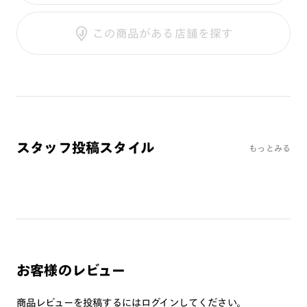
テンプル：樹脂
調光SCREEN
ご利用ガイド
くもり止めレンズ
この商品がある店舗を探す
カラーレンズ：ダークカラー
カラーレンズ：ミディアムカラー
カラーレンズ：ライトカラー
カラーレンズ：トレンドカラー
コンシーラーカラー
コンシーラーカラーUVダブルカット
スタッフ投稿スタイル
もっとみる
チークカラー
偏光レンズ
アクティブレンズ
UVダブルカットレンズ
JINS VIOLET+
ミラーレンズ
お客様のレビュー
※オンラインショップで作成可能なレンズはショッピングカート内で表示され
るレンズに限ります。それ以外の対応レンズについてはJINS実店舗でお取り扱
商品レビューを投稿するには
いしております。
ログイン
してください。