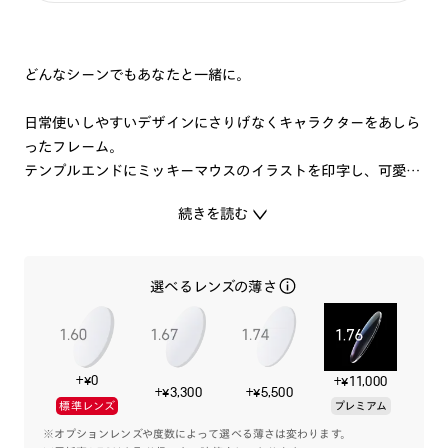
どんなシーンでもあなたと一緒に。
日常使いしやすいデザインにさりげなくキャラクターをあしら
ったフレーム。
テンプルエンドにミッキーマウスのイラストを印字し、可愛ら
しく仕上げました。
続きを読む
Mickey＆Friends デザインオリジナルケースとメガネ拭きが
付属します。
選べるレンズの薄さ
特集ページはこちら⇒
【Mickey＆Friendsデザイン】
+¥0
+¥11,000
+¥3,300
+¥5,500
標準レンズ
プレミアム
※オプションレンズや度数によって選べる薄さは変わります。