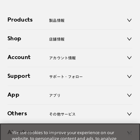
Products
製品情報
メガネ
Shop
店舗情報
サングラス
レンズ
店舗
コンタクトレンズ
Account
アカウント情報
オンラインショップ
老眼鏡
キッズ
マイページ／ログイン
Support
アクセサリー
サポート・フォロー
ログアウト
LINE公式アカウント
お知らせ
App
アプリ
よくあるご質問
ご利用ガイド
JINSアプリ
お問い合わせ
Others
その他サービス
3D WEB試着
About us
We use cookies to improve your experience on our
JINSについて
レンズ交換
website, to personalize content and ads, to analyze