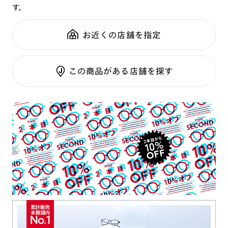
す。
鼻パッド：
クリングスタイプ
可視光調光SCREEN
全国の店舗で無料フィッティング
フレーム素材：
フロント：サスティナブル素材
調光レンズ
修理のご相談もいつでもお気軽に
お近くの店舗を指定
テンプル：サスティナブル素材
調光UVダブルカット
調光SCREEN
ご利用ガイド
くもり止めレンズ
この商品がある店舗を探す
カラーレンズ：ダークカラー
カラーレンズ：ミディアムカラー
カラーレンズ：ライトカラー
カラーレンズ：トレンドカラー
コンシーラーカラー
コンシーラーカラーUVダブルカット
偏光レンズ
アクティブレンズ
UVダブルカットレンズ
JINS VIOLET+
ミラーレンズ