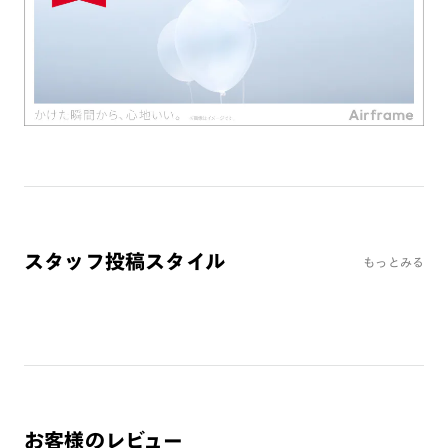
※オンラインショップで作成可能なレンズはショッピングカート内で表示され
るレンズに限ります。それ以外の対応レンズについてはJINS実店舗でお取り扱
いしております。
※注文時に【度つき】→【レンズ交換券を発行】をお選びのうえ、店頭にてオ
プションレンズ代金をお支払いください。（※一部レンズ交換不可の商品を
除きます。）
※お選び頂くフレームや度数によっては作成できない場合がございます。
※RIM限定の記載があるカラーレンズは商品名に＜R!M＞の記載があるフレー
ムのみの対応となります。
※詳しくは
レンズガイド
をご確認ください。
スタッフ投稿スタイル
もっとみる
よくある質問
Q
オンラインショップで遠近両用レンズ（累進レンズ）のメ
ガネを作成できますか？
A
オンラインショップで遠近両用レンズ（クリアレンズの
み）をご注文の場合、レンズ交換券を選択後に店舗にて度
つき対応可能です。
お客様のレビュー