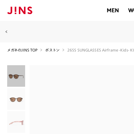
MEN
W
メガネのJINS TOP
ボストン
26SS SUNGLASSES Airframe -Kids- 