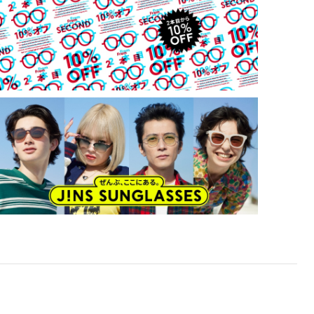
・高温の場所での使用・保管はしないで下さい。
・通常使用での有害な紫外線を防ぐ事は出来ますが、溶接
などの遮光レンズとして使用しないで下さい。
・強い衝撃から顔や目を保護するものではありません。
・硬いものとの接触は避けて下さい。
【度付きカスタム・レンズ交換でご購入希望の方】
・レンズ交換代 3300円（税込） ＋ オプションレンズ代
が追加されます。
※標準クリアレンズ（度付き）へ交換される場合は、レ
ンズ交換代のみとなります。
・オンラインショップでは度付き対応・レンズ交換に対
応しておりません。
・搭載レンズ以外への交換は店舗でのみ可能です。ご購入
されたサングラスをご持参の上、最寄りの店舗へご相談
下さい。
・度数によっては度付き対応できない場合がございます。
・レンズ交換された場合、現在搭載されているレンズと