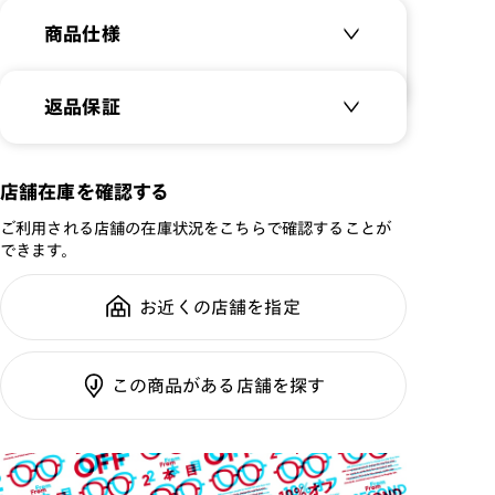
商品仕様
エアフレーム素材を起用したキッズサングラス。
ズレにくく頭部に合わせて調整でき、お子様が安心して使
用できます。
商品名：
26SS SUNGLASSES
返品保証
Airframe -Kids-
-レンズ-
品番：
KUF-26S-080
[紫外線透過率]
サングラス商品でも、レンズ交換を
店舗在庫を確認する
0.1%以下
サイズ：
46□19-141○39
すれば「レンズ保証」が適用
ご利用される店舗の在庫状況をこちらで確認することが
重さ：
16.9
g
重さについて
[可視光線透過率]
できます。
スタイル：
ボストン
COLOR 02：51%
全国の店舗で無料フィッティング修
シリーズ：
JUNIOR
COLOR 48：22%
お近くの店舗を指定
理のご相談もいつでもお気軽に
COLOR 82：21%
性別：
KIDS
鼻パッド：
その他
ご利用ガイド
使用上の注意
この商品がある店舗を探す
フレーム素材：
フロント：樹脂
・肌に合わない時は使用を中止して医師に相談して下さ
テンプル：樹脂
い。
・薄暮・夜間の運転または道路では使用しないで下さい。
レンズ交換：
可 ※店舗にて対応 ※保
・トンネルや暗いところでは使用しないで下さい。
証条件あり