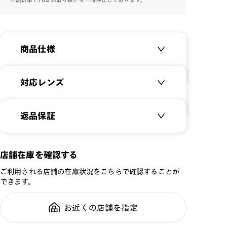
ます。
カラーバリエーションも、幼児のお子様に馴染みやすい
カラーを採用しており、前向きな気持ちでメガネを掛けて
商品仕様
欲しいと選定したフレームです。
専用のメガネケースとメガネバンドが付属します。
商品名：
Little Kids Glasses
対応レンズ
品番：
KRF-25S-209
サイズ：
クリアレンズ（常用・老眼鏡用）
40.5□14.8-100.0○35
返品保証
無敵コーティング
重さ：
12.1
g
重さについて
遠近レンズ
スタイル：
ボストン
JINS SCREEN
メガネの度数が合わなくなっても、
店舗在庫を確認する
シリーズ：
JUNIOR
ご購入から半年間、2回まで交換保
可視光調光レンズ
ご利用される店舗の在庫状況をこちらで確認することが
性別：
KIDS
証可能
可視光調光UVダブルカットレンズ
できます。
鼻パッド：
その他
可視光調光SCREEN
フレーム素材：
フロント：樹脂
調光レンズ
お近くの店舗を指定
全国の店舗で無料フィッティング修
テンプル：樹脂
調光UVダブルカット
理のご相談もいつでもお気軽に