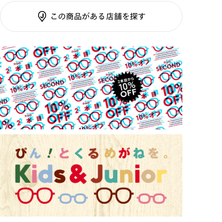
調光SCREEN
この商品がある店舗を探す
くもり止めレンズ
ご利用ガイド
カラーレンズ：ダークカラー
カラーレンズ：ミディアムカラー
カラーレンズ：ライトカラー
カラーレンズ：トレンドカラー
コンシーラーカラー
コンシーラーカラーUVダブルカット
偏光レンズ
アクティブレンズ
UVダブルカットレンズ
JINS VIOLET+
ミラーレンズ
※オンラインショップで作成可能なレンズはショッピン
グカート内で表示されるレンズに限ります。それ以外の
対応レンズについてはJINS実店舗でお取り扱いしてお
ります。
※注文時に【度つき】→【レンズ交換券を発行】をお選