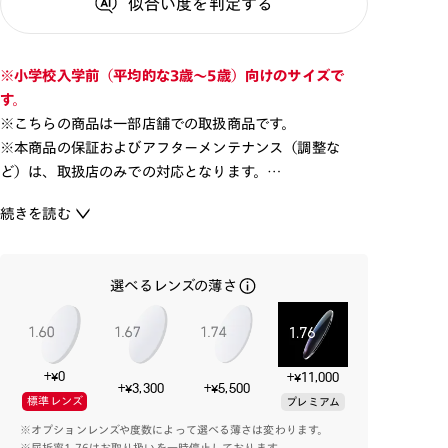
似合い度
を判定する
※小学校入学前（平均的な3歳～5歳）向けのサイズで
す。
※こちらの商品は一部店舗での取扱商品です。
※本商品の保証およびアフターメンテナンス（調整な
ど）は、取扱店のみでの対応となります。
続きを読む
幼児世代の弱視治療や、近年増加傾向の若年近視世代に向
けた、JINSの未就学児メガネ。
選べるレンズの薄さ
成長過程のお子様が、安全・最適な状態でメガネを装用出
来るよう、調整可能で肌への配慮をした、シリコン製の
パッドを採用。
テンプルの長さも、無段階調整可能な仕様にすることで、
+¥0
+¥11,000
どんなお子様にもフィットさせることを目指しました。
+¥3,300
+¥5,500
標準レンズ
プレミアム
また、フレーム全体で金属部分を内面にすることで、成長
※オプションレンズや度数によって選べる薄さは変わります。
過程の肌への接触をしないよう最大限の配慮をしており
※屈折率1.76はお取り扱いを一時停止しております。