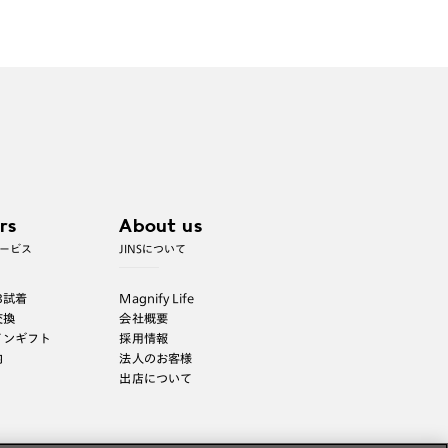
商品とレンズ交換券が届きましたらお近
くのJINS店舗へご持参ください。なお、
特注レンズの為、後日お渡しとなり作成
日数をいただきます。
ご注文の手順は以下をご参照ください。
1. カート画面内「レンズ選択へ」ボタン
より「度つきレンズまたは店舗でレン
ズ作成」を選択
rs
About us
ービス
JINSについて
2. 遠近レンズより「遠近両用」を選択の
うえ、購入手続き画面へ
B試着
Magnify Life
3. 「度数がわからない方・店舗でレンズ
交換
会社概要
作成」を選択
インギフト
採用情報
内
法人のお客様
※オプションレンズと組み合わせた遠近両用（累
出店について
進）レンズはオンラインショップでご注文できませ
ん。
※フレームの天地幅は30mm以上推奨です。その他注
意事項はレンズガイドをご参照ください。