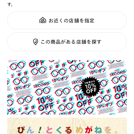
す。
鼻パッド：
クリングスタイプ
可視光調光SCREEN
全国の店舗で無料フィッティング
フレーム素材：
フロント：樹脂
調光レンズ
修理のご相談もいつでもお気軽に
お近くの店舗を指定
テンプル：樹脂
調光UVダブルカット
調光SCREEN
ご利用ガイド
くもり止めレンズ
この商品がある店舗を探す
カラーレンズ：ダークカラー
カラーレンズ：ミディアムカラー
カラーレンズ：ライトカラー
カラーレンズ：トレンドカラー
コンシーラーカラー
コンシーラーカラーUVダブルカット
チークカラー
偏光レンズ
アクティブレンズ
UVダブルカットレンズ
JINS VIOLET+