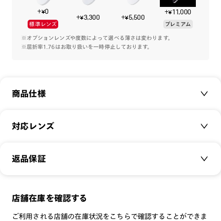
様向けにバリエーションも多くご用意してます。
+¥0
+¥11,000
+¥3,300
+¥5,500
標準レンズ
プレミアム
※オプションレンズや度数によって選べる薄さは変わります。
※屈折率1.76はお取り扱いを一時停止しております。
商品仕様
商品名：
Airframe -Junior-
対応レンズ
品番：
JUF-26S-028
サイズ：
クリアレンズ（常用・老眼鏡用）
48□19-140○41
返品保証
無敵コーティング
重さ：
14.3
g
重さについて
遠近レンズ
スタイル：
ボストン
JINS SCREEN
メガネの度数が合わなくなっても、
店舗在庫を確認する
シリーズ：
JUNIOR
可視光調光レンズ
ご購入から半年間、2回まで交換保証可能
性別：
JUNIOR
ご利用される店舗の在庫状況をこちらで確認することができま
可視光調光UVダブルカットレンズ