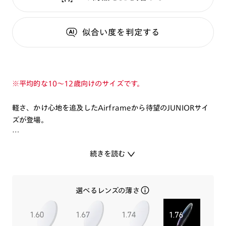
似合い度
を判定する
※平均的な10～12歳向けのサイズです。
軽さ、かけ心地を追及したAirframeから待望のJUNIORサイ
ズが登場。
メガネをかけるお子様が、快適なメガネライフを過ごせるよう
続きを読む
に、多くの機能を搭載したフレームです。
ズレにくく、掛けやすいラバーモダンの採用や、破損しても交
換可能な鼻パッドなど、お子様の使用シーンを考えた1本で
選べるレンズの薄さ
す。
成長に合わせて、玉型やカラーへのこだわりが増えてくるお子