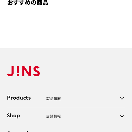
おすすめの商品
つき対応可能です。
商品とレンズ交換券が届きましたらお近くのJINS店舗へご
持参ください。なお、特注レンズの為、後日お渡しとなり
作成日数をいただきます。
ご注文の手順は以下をご参照ください。
1. カート画面内「レンズ選択へ」ボタンより「度つきレン
ズまたは店舗でレンズ作成」を選択
2. 遠近レンズより「遠近両用」を選択のうえ、購入手続き
画面へ
3. 「度数がわからない方・店舗でレンズ作成」を選択
※オプションレンズと組み合わせた遠近両用（累進）レンズはオンラインシ
Products
製品情報
ョップでご注文できません。
※フレームの天地幅は30mm以上推奨です。その他注意事項はレンズガイド
メガネ
をご参照ください。
Shop
店舗情報
サングラス
※JINS極上遠近レンズは追加料金22,000円（税込み）を頂戴いたします。
レンズ
※単焦点レンズでレンズ交換券を選択の場合、店舗で遠近両用代5,500円
店舗
（税込み）を頂戴いたします。
コンタクトレンズ