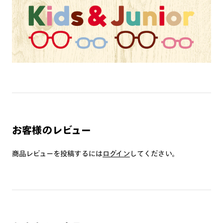
ミラーレンズ
※オンラインショップで作成可能なレンズはショッピングカート内で表示され
るレンズに限ります。それ以外の対応レンズについてはJINS実店舗でお取り扱
いしております。
※注文時に【度つき】→【レンズ交換券を発行】をお選びのうえ、店頭にてオ
プションレンズ代金をお支払いください。（※一部レンズ交換不可の商品を
除きます。）
※お選び頂くフレームや度数によっては作成できない場合がございます。
※RIM限定の記載があるカラーレンズは商品名に＜R!M＞の記載があるフレー
ムのみの対応となります。
※詳しくは
レンズガイド
をご確認ください。
お客様のレビュー
よくある質問
商品レビューを投稿するには
ログイン
してください。
Q
オンラインショップで遠近両用レンズ（累進レンズ）のメ
ガネを作成できますか？
A
オンラインショップで遠近両用レンズ（クリアレンズの
み）をご注文の場合、レンズ交換券を選択後に店舗にて度