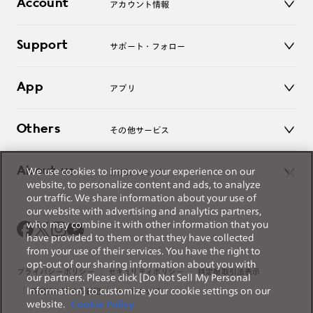
Account
アカウント情報
オンラインショップ
老眼鏡
キッズ
マイページ／ログイン
Support
アクセサリー
サポート・フォロー
ログアウト
LINE公式アカウント
お知らせ
App
アプリ
よくあるご質問
ご利用ガイド
JINSアプリ
お問い合わせ
Others
その他サービス
3D WEB試着
About us
We use cookies to improve your experience on our
JINSについて
レンズ交換
website, to personalize content and ads, to analyze
オンラインギフト
our traffic. We share information about your use of
Magnify Life
価格案内
our website with advertising and analytics partners,
会社概要
who may combine it with other information that you
採用情報
have provided to them or that they have collected
法人のお客様
from your use of their services. You have the right to
opt-out of our sharing information about you with
出店について
プライバシーポリシー
セキュリティポリシー
特定商取引法表示
our partners. Please click [Do Not Sell My Personal
Information] to customize your cookie settings on our
薬機法に関する表記
サイトマップ
website.
Cookie Policy