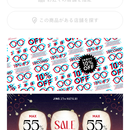
テンプル：樹脂
調光UVダブルカット
調光SCREEN
ご利用ガイド
くもり止めレンズ
この商品がある店舗を探す
カラーレンズ：ダークカラー
カラーレンズ：ミディアムカラー
カラーレンズ：ライトカラー
カラーレンズ：トレンドカラー
コンシーラーカラー
コンシーラーカラーUVダブルカット
偏光レンズ
アクティブレンズ
UVダブルカットレンズ
JINS VIOLET+
ミラーレンズ
※オンラインショップで作成可能なレンズはショッピングカート内で表示され
るレンズに限ります。それ以外の対応レンズについてはJINS実店舗でお取り扱
いしております。