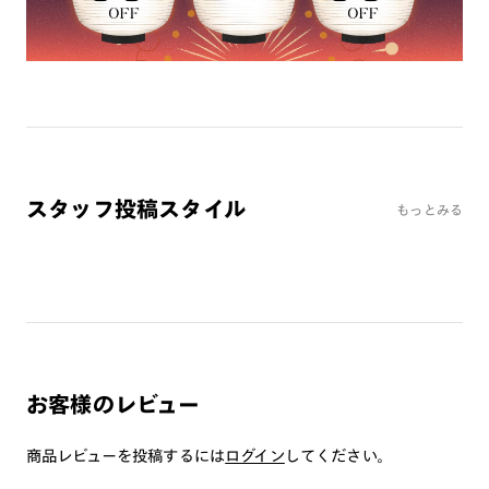
※注文時に【度つき】→【レンズ交換券を発行】をお選びのうえ、店頭にてオ
プションレンズ代金をお支払いください。（※一部レンズ交換不可の商品を
除きます。）
※お選び頂くフレームや度数によっては作成できない場合がございます。
※RIM限定の記載があるカラーレンズは商品名に＜R!M＞の記載があるフレー
ムのみの対応となります。
※詳しくは
レンズガイド
をご確認ください。
スタッフ投稿スタイル
もっとみる
よくある質問
Q
オンラインショップで遠近両用レンズ（累進レンズ）のメ
ガネを作成できますか？
A
オンラインショップで遠近両用レンズ（クリアレンズの
み）をご注文の場合、レンズ交換券を選択後に店舗にて度
つき対応可能です。
お客様のレビュー
商品とレンズ交換券が届きましたらお近くのJINS店舗へご
持参ください。なお、特注レンズの為、後日お渡しとなり
商品レビューを投稿するには
ログイン
してください。
作成日数をいただきます。