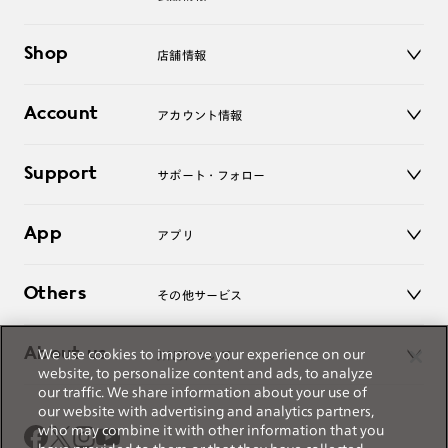
メガネ
Shop
店舗情報
サングラス
レンズ
店舗
コンタクトレンズ
Account
アカウント情報
オンラインショップ
老眼鏡
キッズ
マイページ／ログイン
Support
アクセサリー
サポート・フォロー
ログアウト
LINE公式アカウント
お知らせ
App
アプリ
よくあるご質問
ご利用ガイド
JINSアプリ
お問い合わせ
Others
その他サービス
3D WEB試着
About us
We use cookies to improve your experience on our
JINSについて
レンズ交換
website, to personalize content and ads, to analyze
オンラインギフト
our traffic. We share information about your use of
Magnify Life
価格案内
our website with advertising and analytics partners,
会社概要
who may combine it with other information that you
採用情報