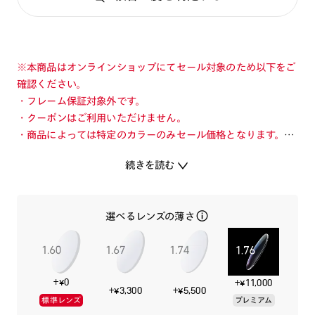
※本商品はオンラインショップにてセール対象のため以下をご
確認ください。
・フレーム保証対象外です。
・クーポンはご利用いただけません。
・商品によっては特定のカラーのみセール価格となります。カ
ラーを切り替えてご確認ください。
続きを読む
・店舗とオンラインショップで価格が異なる場合があります。
・店舗在庫ボタンを選択している際は通常価格となります。店
舗でご購入の場合は店頭価格をご確認ください。
選べるレンズの薄さ
※平均的な10～12歳向けのサイズです。
その存在（質量、色、形）を過度に意識させない「Air」のよ
+¥0
+¥11,000
うな存在のLサイズキッズフレーム。
+¥3,300
+¥5,500
標準レンズ
プレミアム