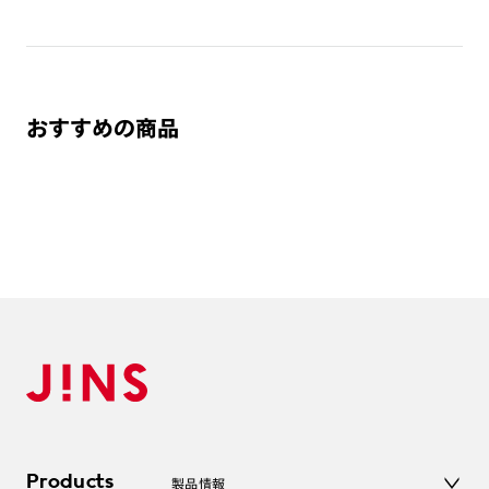
ご注文の手順は以下をご参照ください。
1. カート画面内「レンズ選択へ」ボタンより「度つきレン
ズまたは店舗でレンズ作成」を選択
おすすめの商品
2. 遠近レンズより「遠近両用」を選択のうえ、購入手続き
画面へ
3. 「度数がわからない方・店舗でレンズ作成」を選択
※オプションレンズと組み合わせた遠近両用（累進）レンズはオンラインシ
ョップでご注文できません。
※フレームの天地幅は30mm以上推奨です。その他注意事項はレンズガイド
をご参照ください。
※JINS極上遠近レンズは追加料金22,000円（税込み）を頂戴いたします。
※単焦点レンズでレンズ交換券を選択の場合、店舗で遠近両用代5,500円
（税込み）を頂戴いたします。
Products
製品情報