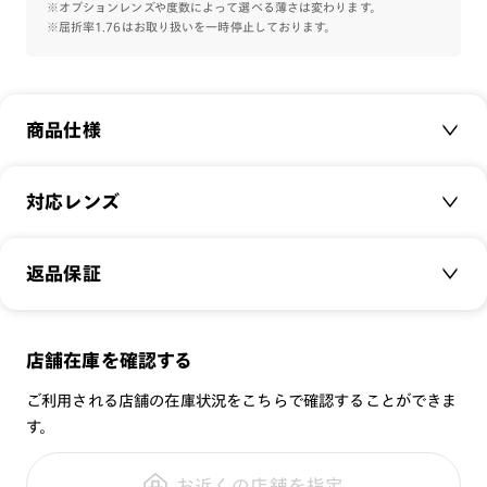
フィット感・快適性・柔軟性を実現するSlim Airframeの設計
※オプションレンズや度数によって選べる薄さは変わります。
※屈折率1.76はお取り扱いを一時停止しております。
を取り入れ、鼻パッドはしっかりと調節の出来るS字クリング
スを使用。
テンプルはモダンの接地面を多くとれる形状で、曲げ込んでメ
ガネを掛けることの多いお子様の使用環境に配慮しました。
商品仕様
玉型にトレンドの要素を取り入れ、かけ姿も意識した1本で
す。
商品名：
Slim Airframe -Kids- Basic L
対応レンズ
注意事項
品番：
JUF-21S-213
※お子様のメガネは掛かり具合の確認が細かく必要となりま
サイズ：
クリアレンズ（常用・老眼鏡用）
48.9□16.1-135.0○34
す。全国の店舗で無料で調整しておりますので、購入後、お近
返品保証
無敵コーティング
くの店舗へご相談下さい。
重さ：
11.5
g
重さについて
遠近レンズ
※15歳未満のお子様の場合、成長過程にあるため、視力が安
スタイル：
ウェリントン
定しないことがございます。眼科で処方箋を処方していただく
JINS SCREEN
メガネの度数が合わなくなっても、
店舗在庫を確認する
シリーズ：
JUNIOR
ことをお勧め致します。
可視光調光レンズ
ご購入から半年間、2回まで交換保証可能
性別：
JUNIOR
ご利用される店舗の在庫状況をこちらで確認することができま
可視光調光UVダブルカットレンズ
す。
鼻パッド：
クリングスタイプ
可視光調光SCREEN
全国の店舗で無料フィッティング
フレーム素材：
フロント：樹脂
調光レンズ
修理のご相談もいつでもお気軽に
お近くの店舗を指定