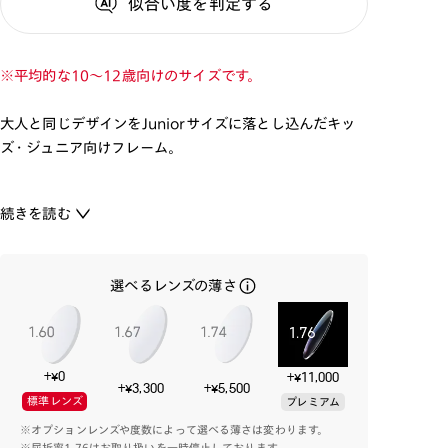
似合い度
を判定する
※平均的な10～12歳向けのサイズです。
大人と同じデザインをJuniorサイズに落とし込んだキッ
ズ・ジュニア向けフレーム。
厚みと角張ったフレームデザインに、ラバーコートの質
続きを読む
感と人気のカラーで揃えました。
歪みが発生しないフレーム一体型の鼻パッドもポイント
です。
選べるレンズの薄さ
真面目に見えすぎず、程よくカジュアルダウンしたカッコ
よく掛けたい方におすすめのメガネです。
+¥0
+¥11,000
+¥3,300
+¥5,500
標準レンズ
プレミアム
※オプションレンズや度数によって選べる薄さは変わります。
※屈折率1.76はお取り扱いを一時停止しております。