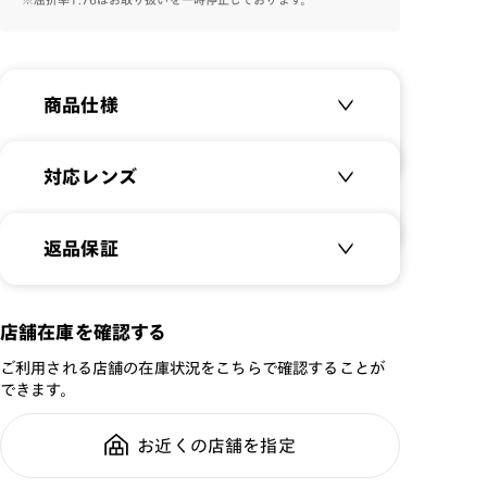
商品仕様
商品名：
Light Matte -Junior-
対応レンズ
品番：
JRF-22A-198
サイズ：
クリアレンズ（常用・老眼鏡用）
50□15-143○32
返品保証
無敵コーティング
重さ：
15.5
g
重さについて
遠近レンズ
スタイル：
ウェリントン
JINS SCREEN
メガネの度数が合わなくなっても、
店舗在庫を確認する
シリーズ：
JUNIOR
ご購入から半年間、2回まで交換保
可視光調光レンズ
ご利用される店舗の在庫状況をこちらで確認することが
性別：
JUNIOR
証可能
可視光調光UVダブルカットレンズ
できます。
鼻パッド：
フレーム一体型
可視光調光SCREEN
フレーム素材：
フロント：樹脂
調光レンズ
お近くの店舗を指定
全国の店舗で無料フィッティング修
テンプル：樹脂
調光UVダブルカット
理のご相談もいつでもお気軽に