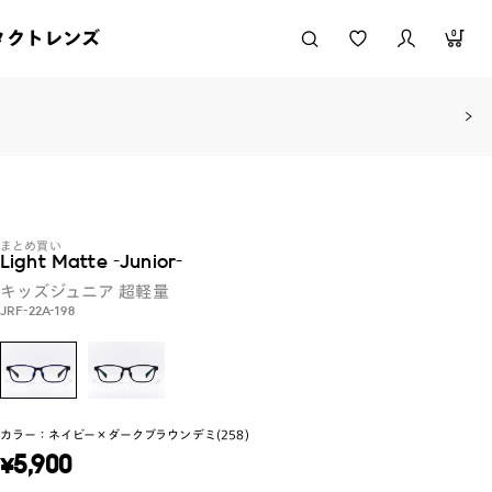
タクトレンズ
0
まとめ買い
Light Matte -Junior-
キッズジュニア
超軽量
JRF-22A-198
カラー：
ネイビー×ダークブラウンデミ(258)
¥
5,900