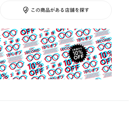
調光SCREEN
この商品がある店舗を探す
くもり止めレンズ
ご利用ガイド
カラーレンズ：ダークカラー
カラーレンズ：ミディアムカラー
カラーレンズ：ライトカラー
カラーレンズ：トレンドカラー
コンシーラーカラー
コンシーラーカラーUVダブルカット
偏光レンズ
アクティブレンズ
UVダブルカットレンズ
JINS VIOLET+
ミラーレンズ
※オンラインショップで作成可能なレンズはショッピン
グカート内で表示されるレンズに限ります。それ以外の
対応レンズについてはJINS実店舗でお取り扱いしてお
ります。
※注文時に【度つき】→【レンズ交換券を発行】をお選