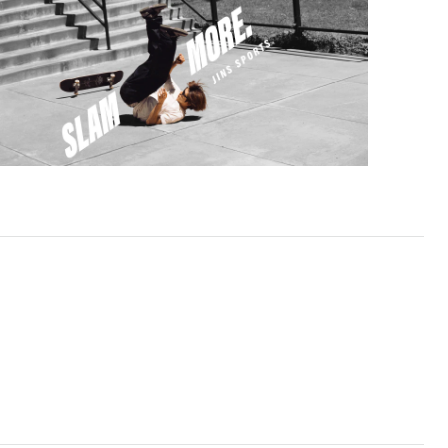
びのうえ、店頭にてオプションレンズ代金をお支払い
ください。（※一部レンズ交換不可の商品を除きま
す。）
※お選び頂くフレームや度数によっては作成できない場
合がございます。
※RIM限定の記載があるカラーレンズは商品名に＜R!M
＞の記載があるフレームのみの対応となります。
※詳しくは
レンズガイド
をご確認ください。
よくある質問
Q
オンラインショップで遠近両用レンズ
（累進レンズ）のメガネを作成できます
か？
A
オンラインショップで遠近両用レンズ
（クリアレンズのみ）をご注文の場合、
レンズ交換券を選択後に店舗にて度つき
対応可能です。