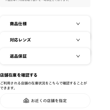
-注意事項-
・耳掛け部分を調整する際、掛け外しの際に髪や皮膚が
挟まる可能性がありますのでご注意ください。
本製品を外す場合は耳掛け部分を戻さずに、つるを横
商品仕様
に広げると髪や皮膚が挟まりにくくなります。
・接触プレーを伴う激しいスポーツでは使用しないでく
ださい。
商品名：
JINS SPORTS JUNIOR
対応レンズ
Quick Fit
品番：
JGF-26S-015
クリアレンズ（常用・老眼鏡用）
返品保証
サイズ：
49.1□16.0-143.0○36
無敵コーティング
遠近レンズ
重さ：
23.7
g
重さについて
JINS SCREEN
メガネの度数が合わなくなっても、
店舗在庫を確認する
スタイル：
オーバル
ご購入から半年間、2回まで交換保
可視光調光レンズ
シリーズ：
SPORTS
ご利用される店舗の在庫状況をこちらで確認することが
証可能
可視光調光UVダブルカットレンズ
できます。
性別：
JUNIOR
可視光調光SCREEN
鼻パッド：
その他
調光レンズ
お近くの店舗を指定
全国の店舗で無料フィッティング修
フレーム素材：
フロント：サスティナブル
調光UVダブルカット
理のご相談もいつでもお気軽に