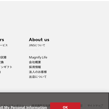
※JINS極上遠近レンズは追加料金22,000円（税込
み）を頂戴いたします。
※単焦点レンズでレンズ交換券を選択の場合、店舗
で遠近両用代5,500円（税込み）を頂戴いたしま
す。
rs
About us
ービス
JINSについて
B試着
Magnify Life
交換
会社概要
インギフト
採用情報
内
法人のお客様
出店について
セキュリティポリシー
特定商取引法表示
薬機法に関する表記
サイトマップ
ell My Personal Information
OK