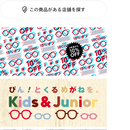
素材
調光SCREEN
テンプル：サスティナブル
この商品がある店舗を探す
くもり止めレンズ
ご利用ガイド
素材
カラーレンズ：ダークカラー
カラーレンズ：ミディアムカラー
カラーレンズ：ライトカラー
カラーレンズ：トレンドカラー
コンシーラーカラー
コンシーラーカラーUVダブルカット
偏光レンズ
アクティブレンズ
UVダブルカットレンズ
JINS VIOLET+
ミラーレンズ
※オンラインショップで作成可能なレンズはショッピン
グカート内で表示されるレンズに限ります。それ以外の
対応レンズについてはJINS実店舗でお取り扱いしてお
ります。
※注文時に【度つき】→【レンズ交換券を発行】をお選