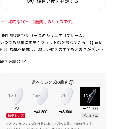
似合い度
を判定する
※平均的な10～12歳向けのサイズです。
JINS SPORTSシリーズのジュニア用フレーム。
いつでも簡単に素早くフィット感を調節できる「Quick
Fit」機構を搭載し、激しい動きの中でもメガネがズレに
くい設計を実現しました。
続きを読む
超弾性のあるニッケルチタン合金を内蔵したテンプルが
頭部への圧力を軽減し、長時間装用でも快適に。
付属の専用スポーツバンドを装着することで、より激しい
選べるレンズの薄さ
動きにも対応でき、アクティブなシーンに最適な一本で
す。
-使用方法-
+¥0
+¥11,000
・本製品のフィット感を上げる場合、耳掛け部分を下に
+¥3,300
+¥5,500
標準レンズ
プレミアム
曲げて調整してください。
※オプションレンズや度数によって選べる薄さは変わります。
※屈折率1.76はお取り扱いを一時停止しております。